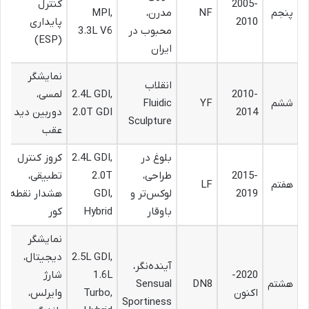
2005-
کنترل
پنجم
NF
مدرن،
MPI,
2010
پایداری
محبوب در
3.3L V6
(ESP)
ایران
نمایشگر
انقلاب
2010-
2.4L GDI,
لمسی،
ششم
YF
Fluidic
2014
2.0T GDI
دوربین دید
Sculpture
عقب
بلوغ در
2.4L GDI,
کروز کنترل
2015-
طراحی،
2.0T
تطبیقی،
هفتم
LF
2019
لوکس‌تر و
GDI,
هشدار نقطه
باوقار
Hybrid
کور
نمایشگر
2.5L GDI,
دیجیتال،
آینده‌نگر،
2020-
1.6L
شارژ
هشتم
DN8
Sensual
اکنون
Turbo,
وایرلس،
Sportiness