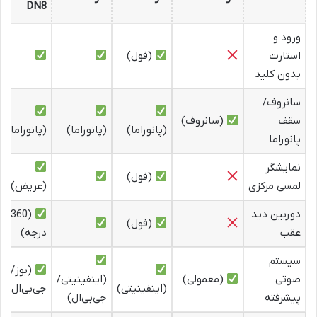
DN8
ورود و
استارت
(فول)
بدون کلید
سانروف/
سقف
(سانروف)
(پانوراما)
(پانوراما)
(پانوراما)
پانوراما
نمایشگر
(فول)
لمسی مرکزی
(عریض)
دوربین دید
(360
(فول)
عقب
درجه)
سیستم
(بوز/
صوتی
(معمولی)
(اینفینیتی/
(اینفینیتی)
جی‌بی‌ال)
پیشرفته
جی‌بی‌ال)