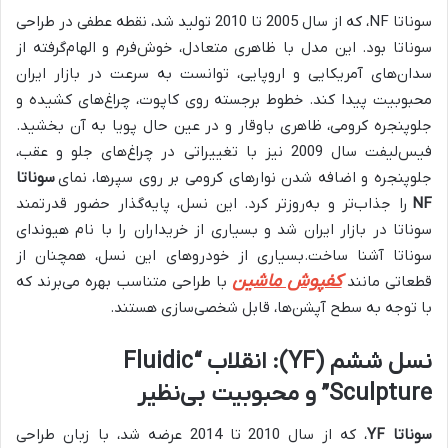
سوناتا NF، که از سال 2005 تا 2010 تولید شد، نقطه عطفی در طراحی
سوناتا بود. این مدل با ظاهری متعادل، خوش‌فرم و الهام‌گرفته از
سدان‌های آمریکایی و اروپایی، توانست به سرعت در بازار ایران
محبوبیت پیدا کند. خطوط برجسته روی کاپوت، چراغ‌های کشیده و
جلوپنجره کرومی، ظاهری باوقار و در عین حال پویا به آن بخشید.
فیس‌لیفت سال 2009 نیز با تغییراتی در چراغ‌های جلو و عقب،
جلوپنجره و اضافه شدن نوارهای کرومی بر روی سپرها، نمای
سوناتا
NF
را جذاب‌تر و به‌روزتر کرد. این نسل، پایه‌گذار حضور قدرتمند
سوناتا در بازار ایران شد و بسیاری از خریداران را با نام هیوندای
سوناتا آشنا ساخت.بسیاری از خودروهای این نسل، همچنان از
کفپوش ماشین
قطعاتی مانند
با طراحی متناسب بهره می‌برند که
با توجه به سطح آپشن‌ها، قابل شخصی‌سازی هستند.
نسل ششم (YF): انقلاب “Fluidic
Sculpture” و محبوبیت بی‌نظیر
سوناتا YF
، که از سال 2010 تا 2014 عرضه شد، با زبان طراحی