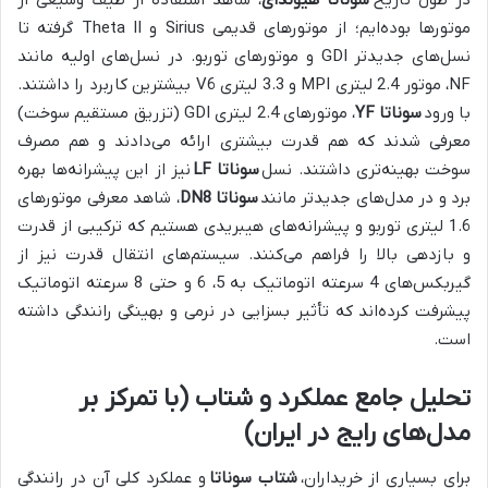
در طول تاریخ
سوناتا هیوندای
، شاهد استفاده از طیف وسیعی از
موتورها بوده‌ایم؛ از موتورهای قدیمی Sirius و Theta II گرفته تا
نسل‌های جدیدتر GDI و موتورهای توربو. در نسل‌های اولیه مانند
NF، موتور 2.4 لیتری MPI و 3.3 لیتری V6 بیشترین کاربرد را داشتند.
با ورود
سوناتا YF
، موتورهای 2.4 لیتری GDI (تزریق مستقیم سوخت)
معرفی شدند که هم قدرت بیشتری ارائه می‌دادند و هم مصرف
سوخت بهینه‌تری داشتند. نسل
سوناتا LF
نیز از این پیشرانه‌ها بهره
برد و در مدل‌های جدیدتر مانند
سوناتا DN8
، شاهد معرفی موتورهای
1.6 لیتری توربو و پیشرانه‌های هیبریدی هستیم که ترکیبی از قدرت
و بازدهی بالا را فراهم می‌کنند. سیستم‌های انتقال قدرت نیز از
گیربکس‌های 4 سرعته اتوماتیک به 5، 6 و حتی 8 سرعته اتوماتیک
پیشرفت کرده‌اند که تأثیر بسزایی در نرمی و بهینگی رانندگی داشته
است.
تحلیل جامع عملکرد و شتاب (با تمرکز بر
مدل‌های رایج در ایران)
برای بسیاری از خریداران،
شتاب سوناتا
و عملکرد کلی آن در رانندگی