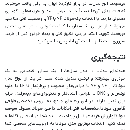
می‌شوند. این مدل‌ها در بازار کارکرده ایران به وفور یافت می‌شوند،
قطعات یدکی آن‌ها نسبتاً در دسترس است و هزینه‌های نگهداری
معقولی دارند. با انتخاب یک
سوناتا NF
یا
YF
با وضعیت فنی مناسب،
می‌توانید از مزایای یک سدان با کیفیت کره‌ای با هزینه‌ای منطقی
بهره‌مند شوید. البته، بررسی دقیق فنی و بدنه خودرو قبل از خرید،
ضروری است تا از سلامت آن اطمینان حاصل کنید.
نتیجه‌گیری
هیوندای سوناتا در طول سال‌ها، از یک سدان اقتصادی به یک
خودروی پیشرفته و لوکس تبدیل شده است. هر یک از انواع مدل
سوناتا، از NF و YF با طراحی‌های محبوب و پرطرفدار تا LF با جلوه
لوکس‌تر و DN8 با طراحی آینده‌نگر و تکنولوژی‌های پیشرفته، حرفی
برای گفتن دارند. در این راهنمای جامع، به بررسی تخصصی
طراحی
ظاهری سوناتا
،
مشخصات فنی
،
امکانات داخلی سوناتا
،
مصرف سوخت
سوناتا
و
ارزش خرید
هر نسل پرداختیم تا به شما در انتخابی آگاهانه
کمک کنیم. انتخاب
بهترین مدل سوناتا
به اولویت‌های شخصی شما