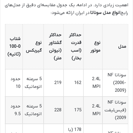
اهمیت زیادی دارد. در ادامه، یک جدول مقایسه‌ای دقیق از مدل‌های
رایج
انواع مدل سوناتا
در ایران ارائه می‌شود:
حد
حداکثر
حداکثر
شتاب
سر
نوع
قدرت
گشتاور
نوع
مدل
0-100
(ک
موتور
(اسب
(نیوتن
گیربکس
(ثانیه)
بر
بخار)
متر)
سا
سوناتا NF
2.4L
5 سرعته
حدود
00
219
162
(2006-
MPI
اتوماتیک
10
2009)
سوناتا NF
2.4L
5 سرعته
حدود
(فیس‌لیفت
175
228
10
MPI
اتوماتیک
9.5
2009)
178 (یا