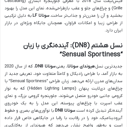
فیس‌لیفت سال 2018 با معرفی جلوپنجره آبشاری (Cascading
Grille) و چراغ‌های جلو و عقب بازطراحی‌شده، نمای این مدل را بهبود
بخشید و آن را مدرن‌تر و جذاب‌تر ساخت.
سوناتا LF
به دلیل ترکیبی
از طراحی زیبا و امکانات فراوان، همچنان جایگاه ویژه‌ای در بازار
ایران دارد.
نسل هشتم (DN8): آینده‌نگری با زبان
“Sensual Sportiness”
جدیدترین نسل
هیوندای سوناتا
، یعنی
سوناتا DN8
، که از سال 2020
به بازار آمد، با طراحی رادیکال و کاملاً متفاوت خود، تعریفی جدید از
سدان‌های مدرن ارائه می‌دهد. زبان طراحی “Sensual Sportiness” با
چراغ‌های دی‌لایت پنهان (Hidden Lighting Lamps) که به نوار
کرومی جانبی خودرو متصل می‌شوند، جلوپنجره کرومی بزرگ، و نمای
عقب اسپرت با چراغ‌های پیوسته، این مدل را به یک خودروی
آینده‌نگر تبدیل کرده است.
سوناتا DN8
با نوآوری‌های بصری و خطوط
آیرودینامیک، خود را در رقابت با رقبا در جایگاهی خاص قرار داده
است و به‌طور واضح نشان می‌دهد که هیوندای از به‌کارگیری