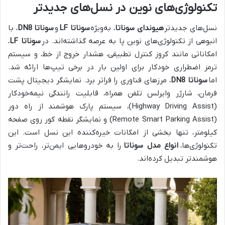
تکنولوژی‌های نوین در نسل‌های جدیدتر
نسل‌های جدیدتر
هیوندای سوناتا
، به‌ویژه
سوناتا LF
و
سوناتا DN8
، با
انبوهی از تکنولوژی‌های نوین پا به عرصه گذاشته‌اند. در
سوناتا LF
،
امکاناتی مانند کروز کنترل تطبیقی، هشدار خروج از خط، و سیستم
ترمز اضطراری خودکار برای اولین بار در برخی تیپ‌ها ارائه شد.
اما
سوناتا DN8
، مرزهای فناوری را فراتر برد. نمایشگر دیجیتال پشت
فرمان، شارژر وایرلس تلفن همراه، قابلیت رانندگی نیمه‌خودکار
(Highway Driving Assist)، سیستم پارک هوشمند از راه دور
(Remote Smart Parking Assist) و نمایشگر نقطه کور روی صفحه
کیلومتر، تنها بخشی از امکانات خیره‌کننده این نسل است. این
تکنولوژی‌ها،
انواع مدل سوناتا
را به خودروهایی ایمن‌تر، راحت‌تر و
هوشمندتر تبدیل کرده‌اند.