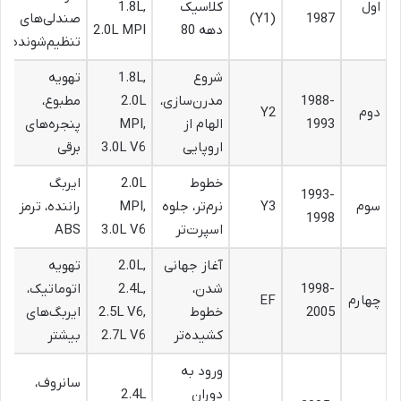
اول
کلاسیک
1.8L,
1987
(Y1)
صندلی‌های
دهه 80
2.0L MPI
تنظیم‌شونده
شروع
1.8L,
تهویه
1988-
مدرن‌سازی،
2.0L
مطبوع،
دوم
Y2
1993
الهام از
MPI,
پنجره‌های
اروپایی
3.0L V6
برقی
خطوط
2.0L
ایربگ
1993-
سوم
Y3
نرم‌تر، جلوه
MPI,
راننده، ترمز
1998
اسپرت‌تر
3.0L V6
ABS
آغاز جهانی
2.0L,
تهویه
1998-
شدن،
2.4L,
اتوماتیک،
چهارم
EF
2005
خطوط
2.5L V6,
ایربگ‌های
کشیده‌تر
2.7L V6
بیشتر
ورود به
سانروف،
دوران
2.4L