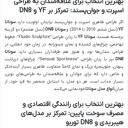
بهترین انتخاب برای علاقه‌مندان به طراحی
اسپرت و جوان‌پسند: تمرکز بر YF و DN8
اگر طراحی ظاهری اسپرت و جوان‌پسند برایتان اولویت دارد،
سوناتا
YF
(نسل ششم، 2010 تا 2014) و
سوناتا DN8
(نسل هشتم) دو گزینه
برجسته هستند.
سوناتا YF
با زبان طراحی “Fluidic Sculpture”، خطوط
تهاجمی، چراغ‌های کشیده و نمای جسورانه، در زمان خود انقلابی در
طراحی سدان‌ها بود و هنوز هم طرفداران بسیاری دارد.
سوناتا
DN8
نیز با زبان طراحی “Sensual Sportiness”، چراغ‌های دی‌لایت
پنهان، جلوپنجره بزرگ و نمای کاملاً متفاوت، ظاهری بسیار آینده‌نگر
و خاص دارد که برای جوانان و علاقه‌مندان به طراحی‌های نوین،
بسیار جذاب است. هر دو مدل، با استایل منحصر به فرد خود، از
میان
انواع مدل سوناتا
خودنمایی می‌کنند.
بهترین انتخاب برای رانندگی اقتصادی و
مصرف سوخت پایین: تمرکز بر مدل‌های
هیبریدی و DN8 توربو