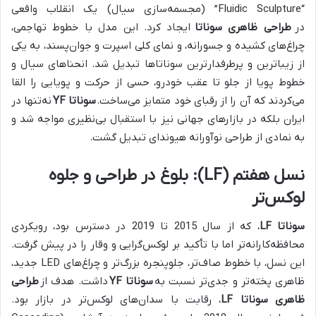
“Fluidic Sculpture” (مجسمه‌سازی سیال) یک انقلاب واقعی
در
طراحی ظاهری سوناتا
ایجاد کرد. این مدل با خطوط تهاجمی،
چراغ‌های کشیده و جسورانه، و نمای کلی اسپرت و جوان‌پسند، به یکی
از زیباترین و پرطرفدارترین سوناتاها تبدیل شد. انحناهای سیال و
خطوط پویا از جلو تا عقب خودرو، حسی از حرکت و پویایی را القا
می‌کردند که آن را از رقبای خود متمایز می‌ساخت.
سوناتا YF
نه‌تنها در
ایران بلکه در بازارهای جهانی نیز با استقبال بی‌نظیری مواجه شد و
به نمادی از طراحی نوآورانه هیوندای تبدیل گشت.
نسل هفتم (LF): بلوغ در طراحی و جلوه
لوکس‌تر
سوناتا LF
، که از سال 2015 تا 2019 در دسترس بود، رویکردی
محافظه‌کارانه‌تر اما با تأکید بر لوکس‌گرایی و وقار را در پیش گرفت.
این نسل، با خطوط صاف‌تر، جلوپنجره بزرگ‌تر و چراغ‌های LED جدید،
ظاهری پخته‌تر و جدی‌تر نسبت به
سوناتا YF
داشت. هدف از
طراحی
ظاهری سوناتا LF
، رقابت با سدان‌های لوکس‌تر در بازار بود.