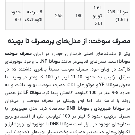
1.6L
سوناتا DN8
8 سرعته
حدود
توربو
180
265
10
(1.6T)
اتوماتیک
8.0
GDI
مصرف سوخت: از مدل‌های پرمصرف تا بهینه
یکی از دغدغه‌های اصلی خریداران خودرو در ایران،
مصرف سوخت
سوناتا
است. نسل‌های قدیمی‌تر مانند
سوناتا NF
، با وجود موتورهای
کارآمد در زمان خود، مصرف سوخت نسبتاً بالاتری داشتند که در
سیکل ترکیبی به حدود 10-11 لیتر در 100 کیلومتر می‌رسید. با
معرفی
سوناتا YF
و موتورهای GDI، مصرف سوخت بهبود یافت و به
حدود 8-9 لیتر در 100 کیلومتر کاهش پیدا کرد.
سوناتا LF
نیز همین
روند را ادامه داد. اما اوج بهینگی در مصرف سوخت را می‌توان
در
سوناتا هیبریدی
و
سوناتا DN8
مشاهده کرد. مدل هیبریدی با
مصرف ترکیبی حدود 5 لیتر در 100 کیلومتر، یکی از اقتصادی‌ترین
سدان‌های موجود در بازار است.
سوناتا DN8
با موتورهای توربوشارژ و
تکنولوژی‌های جدید، نیز مصرف سوخت بسیار بهینه‌ای (حدود 7 لیتر