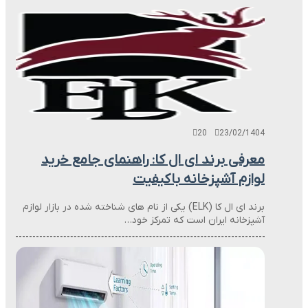
20
23/02/1404
معرفی برند ای ال کا: راهنمای جامع خرید
لوازم آشپزخانه باکیفیت
برند ای ال کا (ELK) یکی از نام های شناخته شده در بازار لوازم
آشپزخانه ایران است که تمرکز خود…