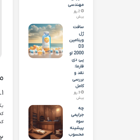
مهندسی
2 روز
پیش
سافت
ژل
ویتامین
D3
2000 او
پی دی
فارما:
نقد و
م
بررسی
کامل
۱. انعطاف پذیری بالا در اجرای داربست
3 روز
پیش
یک
چه
که
جرایمی
سوء
کن
پیشینه
محسوب
۲. افزایش ایمنی در پروژه‌های ساختمانی