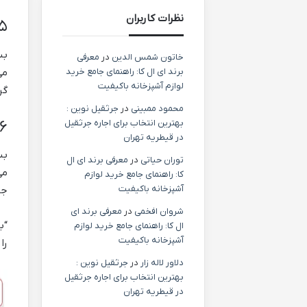
نظرات کاربران
۵. افزایش دوام و ماندگاری
بس
خاتون شمس الدین
در
معرفی
می
برند ای ال کا: راهنمای جامع خرید
لوازم آشپزخانه باکیفیت
گر
محمود ممبینی
در
جرثقیل نوین :
۶. سازگاری با استانداردهای بین‌الم
بهترین انتخاب برای اجاره جرثقیل
در قیطریه تهران
بس
توران حیاتی
در
معرفی برند ای ال
می
کا: راهنمای جامع خرید لوازم
آشپزخانه باکیفیت
جه
شروان افخمی
در
معرفی برند ای
“ب
ال کا: راهنمای جامع خرید لوازم
آشپزخانه باکیفیت
را
دلاور لاله زار
در
جرثقیل نوین :
بهترین انتخاب برای اجاره جرثقیل
در قیطریه تهران