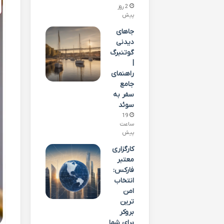
2 روز
پیش
جاهای
دیدنی
گوتنبرگ
|
راهنمای
جامع
سفر به
سوئد
19
ساعت
پیش
کارگزاری
معتبر
فارکس:
انتخاب
امن
ترین
بروکر
برای شما