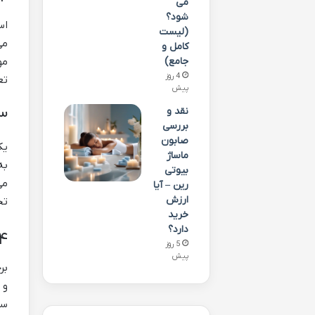
می
شود؟
اس
(لیست
می
کامل و
جامع)
مو
4 روز
تع
پیش
نقد و
۳. کاهش زمان و هزینه اجر
بررسی
صابون
یک
ماساژ
به
بیوتی
می
رین – آیا
ارزش
تج
خرید
دارد؟
۴. بهبود عملکرد داربست در پروژه‌ه
5 روز
پیش
بر
و 
سو