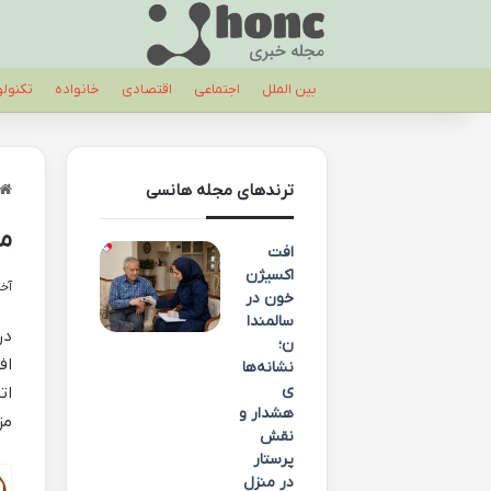
بین الملل
اجتماعی
اقتصادی
خانواده
تکنول
ترندهای مجله هانسی
مز
افت
اکسیژن
آخری
خون در
سالمندا
در
ن؛
اف
نشانه‌ها
ی
ات
هشدار و
مز
نقش
پرستار
در منزل