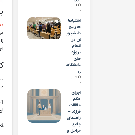
1 روز
ب
پیش
اشتباها
بس
ت رایج
می
دانشجوی
ان در
زا
انجام
اج
پروژه
های
ک
دانشگاه
ی
2 روز
بس
پیش
عب
اجرای
حکم
1- اجرای داربست‌های پیچیده:
ملاقات
لو
فرزند –
راهنمای
جامع
2- ساخت سکوهای کار در ارتفاع:
مراحل و