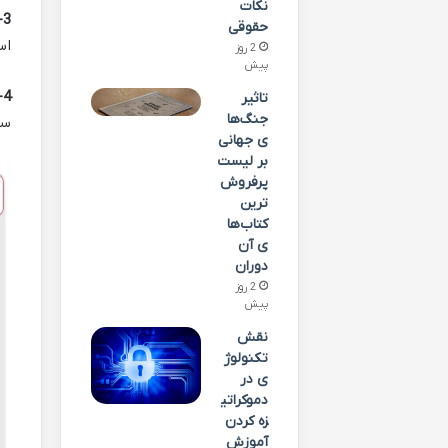
نکات
3- نصب موقت تجهیزات:
حقوقی
اس
2 روز
پیش
4- پروژه‌های پل سازی و سازه‌های صنعتی:
تاثیر
جنگ‌ها
سو
ی جهانی
بر لیست
پرفروش‌
ترین
کتاب‌ها
ی آن
دوران
2 روز
پیش
نقش
تکنولوژ
ی در
دموکراتی
زه کردن
آموزش