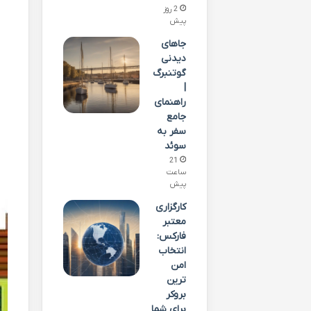
2 روز
پیش
جاهای
دیدنی
گوتنبرگ
|
راهنمای
جامع
سفر به
سوئد
21
ساعت
پیش
کارگزاری
معتبر
فارکس:
انتخاب
امن
ترین
بروکر
برای شما