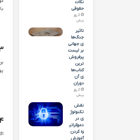
گو
نکات
با
حقوقی
2 روز
پیش
تاثیر
جنگ‌ها
ی جهانی
۳. تنظیم دستی نوع شبکه (ode
بر لیست
پرفروش‌
ترین
کتاب‌ها
پو
ی آن
دوران
2 روز
پیش
نقش
تکنولوژ
ی در
۴. استفاده از تماس از طریق وای‌فای (alling
دموکراتی
زه کردن
آموزش