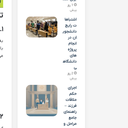
1 روز
پیش
ت
اشتباها
ت رایج
۱. جست‌وجوی مکان‌های با سیگنال قوی‌تر
دانشجوی
ان در
به
انجام
با
پروژه
های
می
دانشگاه
ی
2 روز
پیش
اجرای
حکم
ملاقات
فرزند –
راهنمای
۲. فعال و غیرفعال‌سازی حالت هواپیما
جامع
مراحل و