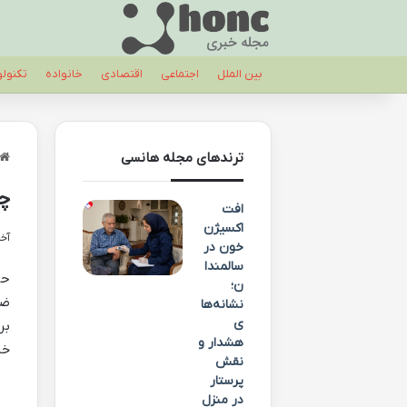
بین الملل
اجتماعی
اقتصادی
خانواده
تکنول
ترندهای مجله هانسی
چط
افت
اکسیژن
آخری
خون در
سالمندا
حل
ن؛
ضع
نشانه‌ها
ی
بر
هشدار و
خا
نقش
پرستار
در منزل