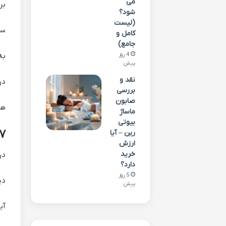
می
بر
شود؟
(لیست
سی
کامل و
جامع)
به
4 روز
پیش
نقد و
در 
بررسی
صابون
هش
ماساژ
بیوتی
۷. حذف موانع فیزیکی و الکتر
رین – آیا
ارزش
خرید
در
دارد؟
5 روز
دی
پیش
آی