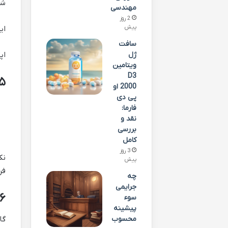
شو
مهندسی
2 روز
پیش
ای
سافت
اپ
ژل
ویتامین
D3
۵. استفاده از دستگاه تقویت‌کننده سیگنال (Booster
2000 او
پی دی
فارما:
نقد و
بررسی
کامل
3 روز
نک
پیش
فر
چه
جرایمی
۶. به‌روزرسانی نرم‌افزاری دست
سوء
پیشینه
گا
محسوب