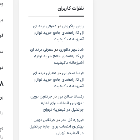
وس
نظرات کاربران
بر
رایان پاکروان
در
معرفی برند ای
ال کا: راهنمای جامع خرید لوازم
گو
آشپزخانه باکیفیت
شادمهر دلاوری
در
معرفی برند ای
تم
ال کا: راهنمای جامع خرید لوازم
آشپزخانه باکیفیت
در
فریبا صحرایی
در
معرفی برند ای
ال کا: راهنمای جامع خرید لوازم
۸. استفاده از ابزارهای خانگی ساده (al Boosters
آشپزخانه باکیفیت
رکسانا صالح پور
در
جرثقیل نوین
بر
: بهترین انتخاب برای اجاره
جرثقیل در قیطریه تهران
با
فیروزه گل قمر
در
جرثقیل نوین :
بهترین انتخاب برای اجاره جرثقیل
قو
در قیطریه تهران
با