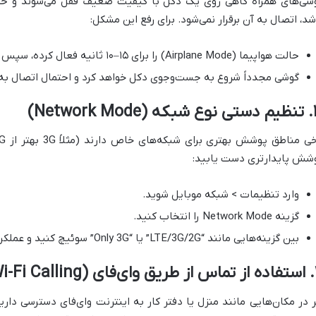
شی‌های همراه گاهی روی یک دکل با کیفیت ضعیف قفل می‌شوند و حتی
شد، اتصال به آن برقرار نمی‌شود. برای رفع این مشکل:
حالت هواپیما (Airplane Mode) را برای ۱۵–۱۰ ثانیه فعال کرده، سپس غیرفعال کنید.
گوشی مجدداً شروع به جست‌وجوی دکل خواهد کرد و احتمال اتصال به س
Network M)
شش پایدارتری دست یابید:
وارد تنظیمات > شبکه موبایل شوید.
گزینه Network Mode را انتخاب کنید.
بین گزینه‌هایی مانند “LTE/3G/2G” یا “Only 3G” سوئیچ کنید و عملکرد هرکدام را امتحان کنید.
Wi-Fi C)