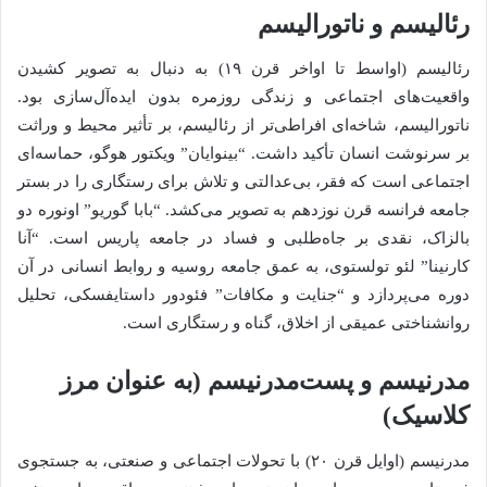
رئالیسم و ناتورالیسم
رئالیسم (اواسط تا اواخر قرن ۱۹) به دنبال به تصویر کشیدن
واقعیت‌های اجتماعی و زندگی روزمره بدون ایده‌آل‌سازی بود.
ناتورالیسم، شاخه‌ای افراطی‌تر از رئالیسم، بر تأثیر محیط و وراثت
بر سرنوشت انسان تأکید داشت. “بینوایان” ویکتور هوگو، حماسه‌ای
اجتماعی است که فقر، بی‌عدالتی و تلاش برای رستگاری را در بستر
جامعه فرانسه قرن نوزدهم به تصویر می‌کشد. “بابا گوریو” اونوره دو
بالزاک، نقدی بر جاه‌طلبی و فساد در جامعه پاریس است. “آنا
کارنینا” لئو تولستوی، به عمق جامعه روسیه و روابط انسانی در آن
دوره می‌پردازد و “جنایت و مکافات” فئودور داستایفسکی، تحلیل
روانشناختی عمیقی از اخلاق، گناه و رستگاری است.
مدرنیسم و پست‌مدرنیسم (به عنوان مرز
کلاسیک)
مدرنیسم (اوایل قرن ۲۰) با تحولات اجتماعی و صنعتی، به جستجوی