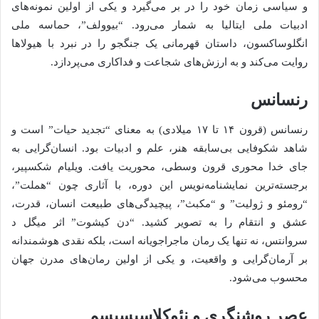
و سیاسی زمان خود را در بر می‌گیرد و یکی از اولین نمونه‌های
ادبیات ملی ایتالیا به شمار می‌رود. “بیوولف”، حماسه ملی
انگلوساکسون، داستان قهرمانی یک جنگجو را در نبرد با هیولاها
روایت می‌کند و به ارزش‌های شجاعت و فداکاری می‌پردازد.
رنسانس
رنسانس (قرون ۱۴ تا ۱۷ میلادی) به معنای “تجدید حیات” است و
شاهد شکوفایی بی‌سابقه هنر، علم و ادبیات بود. انسان‌گرایی به
جای خدا محوری قرون وسطی، محوریت یافت. ویلیام شکسپیر،
برجسته‌ترین نمایشنامه‌نویس این دوره، با آثاری چون “هملت”،
“رومئو و ژولیت” و “مکبث”، پیچیدگی‌های طبیعت انسان، قدرت،
عشق و انتقام را به تصویر کشید. “دن کیشوت” اثر میگل د
سروانتس، نه تنها یک رمان ماجراجویانه است، بلکه نقدی هوشمندانه
بر آرمان‌گرایی و واقعیت، و یکی از اولین رمان‌های مدرن جهان
محسوب می‌شود.
عصر روشنگری و نئوکلاسیسیسم