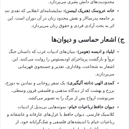
محدودیت‌های دانش بشری می‌پردازد.
خانه عروسک (هنریک ایبسن):
نمایشنامه‌ای انقلابی که نقدی تند
بر جامعه پدرسالار و نقش محدود زنان در آن دوران است. این
اثر به بحث آزادی فردی و حقوق زنان می‌پردازد.
ج) اشعار حماسی و دیوان‌ها
ایلیاد و ادیسه (هومر):
بنیان‌های ادبیات غرب که داستان جنگ
تروآ و بازگشت پرماجرای اودیسئوس را روایت می‌کنند. این
اشعار به شجاعت، وفاداری، تقدیر و جستجوی قهرمانی
می‌پردازند.
کمدی الهی (دانته آلیگیری):
یک سفر روحانی و نمادین به دوزخ،
برزخ و بهشت که از دیدگاه مذهبی و فلسفی قرون وسطی،
سرنوشت ارواح پس از مرگ را به تصویر می‌کشد.
دیوان حافظ/رباعیات خیام:
نمونه‌هایی بی‌بدیل از ادبیات
کلاسیک فارسی. دیوان حافظ با غزل‌های عارفانه و عاشقانه و
رباعیات خیام با اندیشه‌های فلسفی و شک‌گرایانه خود، از