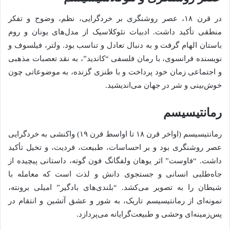
در قرن ۱۸، عصر روشنگری بر خردگرایی، نظم، وضوح و تفکر
منطقی تأکید داشت. ادبیات نئوکلاسیک از مدل‌های یونان و روم
باستان الهام گرفت و به دنبال تعادل و تناسب بود. ولتر، فیلسوف و
نویسنده فرانسوی، با رمان فلسفی “کاندید”، به نقد تعصبات مذهبی
و اجتماعی زمان خود پرداخت و با طنزی گزنده، به موضوعاتی چون
خوش‌بینی و شر در جهان می‌اندیشید.
رمانتیسیسم
رمانتیسیسم (اواخر قرن ۱۸ تا اواسط قرن ۱۹) واکنشی به خردگرایی
عصر روشنگری بود و بر احساسات، طبیعت، فردیت، و تخیل تأکید
داشت. “فاوست” اثر یوهان ولفگانگ فون گوته، داستانی پیچیده از
جاه‌طلبی انسانی و جستجوی دانش و لذت است که معامله با
شیطان را به تصویر می‌کشد. “بلندی‌های بادگیر” امیلی برونته،
نمونه‌ای از رمانتیسیسم تاریک، به شور و عشق آتشین و انتقام در
پس‌زمینه‌ای وحشی و طبیعت‌گرایانه می‌پردازد.