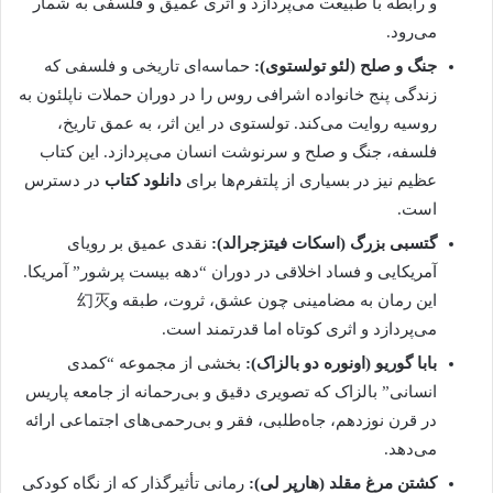
و رابطه با طبیعت می‌پردازد و اثری عمیق و فلسفی به شمار
می‌رود.
جنگ و صلح (لئو تولستوی):
حماسه‌ای تاریخی و فلسفی که
زندگی پنج خانواده اشرافی روس را در دوران حملات ناپلئون به
روسیه روایت می‌کند. تولستوی در این اثر، به عمق تاریخ،
فلسفه، جنگ و صلح و سرنوشت انسان می‌پردازد. این کتاب
عظیم نیز در بسیاری از پلتفرم‌ها برای
دانلود کتاب
در دسترس
است.
گتسبی بزرگ (اسکات فیتزجرالد):
نقدی عمیق بر رویای
آمریکایی و فساد اخلاقی در دوران “دهه بیست پرشور” آمریکا.
این رمان به مضامینی چون عشق، ثروت، طبقه و幻灭
می‌پردازد و اثری کوتاه اما قدرتمند است.
بابا گوریو (اونوره دو بالزاک):
بخشی از مجموعه “کمدی
انسانی” بالزاک که تصویری دقیق و بی‌رحمانه از جامعه پاریس
در قرن نوزدهم، جاه‌طلبی، فقر و بی‌رحمی‌های اجتماعی ارائه
می‌دهد.
کشتن مرغ مقلد (هارپر لی):
رمانی تأثیرگذار که از نگاه کودکی