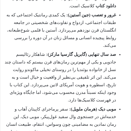
دانلود کتاب
کلاسیک است.
غرور و تعصب (جین آستین):
یک کمدی رمانتیک اجتماعی که به
طبقات اجتماعی، ازدواج و تفاوت‌های شخصیتی در جامعه
انگلستان قرن نوزدهم می‌پردازد. آستین با قلمی شوخ‌طبعانه،
روابط پیچیده انسانی و مسائل زنان در آن دوره را بررسی
می‌کند.
صد سال تنهایی (گابریل گارسیا مارکز):
شاهکار رئالیسم
جادویی و یکی از مهم‌ترین رمان‌های قرن بیستم که داستان چند
نسل از خانواده بوئندیا را در روستای تخیلی ماکوندو روایت
می‌کند. این اثر تلفیقی بی‌نظیر از واقعیت و خیال است و به
تاریخ، اسطوره و هویت آمریکای لاتین می‌پردازد. این کتاب با
وجود اینکه نسبتاً مدرن محسوب می‌شود، اما جایگاه ویژه‌ای
در فهرست کلاسیک‌ها دارد.
موبی دیک (هرمان ملویل):
سفر پرماجرای کاپیتان آهاب و
خدمه‌اش در جستجوی وال سفید غول‌پیکر، موبی دیک. این
رمان نمادین به مضامینی چون وسواس، انتقام، طبیعت انسان