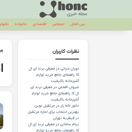
بین الملل
اجتماعی
اقتصادی
خانواده
تکنول
نظرات کاربران
ا
توران حیاتی
در
معرفی برند ای ال
کا: راهنمای جامع خرید لوازم
آشپزخانه باکیفیت
شروان افخمی
در
معرفی برند ای
ال کا: راهنمای جامع خرید لوازم
آشپزخانه باکیفیت
دلاور لاله زار
در
جرثقیل نوین :
بهترین انتخاب برای اجاره جرثقیل
در قیطریه تهران
پیام سامانی
در
معرفی برند ای ال
کا: راهنمای جامع خرید لوازم