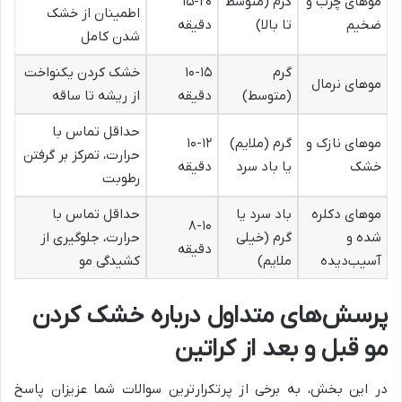
موهای چرب و
گرم (متوسط
۱۵-۲۰
اطمینان از خشک
ضخیم
تا بالا)
دقیقه
شدن کامل
گرم
۱۰-۱۵
خشک کردن یکنواخت
موهای نرمال
(متوسط)
دقیقه
از ریشه تا ساقه
حداقل تماس با
موهای نازک و
گرم (ملایم)
۱۰-۱۲
حرارت، تمرکز بر گرفتن
خشک
یا باد سرد
دقیقه
رطوبت
موهای دکلره
باد سرد یا
حداقل تماس با
۸-۱۰
شده و
گرم (خیلی
حرارت، جلوگیری از
دقیقه
آسیب‌دیده
ملایم)
کشیدگی مو
پرسش‌های متداول درباره خشک کردن
مو قبل و بعد از کراتین
در این بخش، به برخی از پرتکرارترین سوالات شما عزیزان پاسخ