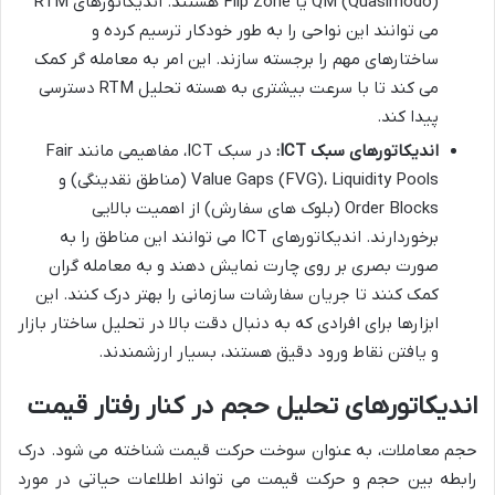
QM (Quasimodo) یا Flip Zone هستند. اندیکاتورهای RTM
می توانند این نواحی را به طور خودکار ترسیم کرده و
ساختارهای مهم را برجسته سازند. این امر به معامله گر کمک
می کند تا با سرعت بیشتری به هسته تحلیل RTM دسترسی
پیدا کند.
اندیکاتورهای سبک ICT:
در سبک ICT، مفاهیمی مانند Fair
Value Gaps (FVG)، Liquidity Pools (مناطق نقدینگی) و
Order Blocks (بلوک های سفارش) از اهمیت بالایی
برخوردارند. اندیکاتورهای ICT می توانند این مناطق را به
صورت بصری بر روی چارت نمایش دهند و به معامله گران
کمک کنند تا جریان سفارشات سازمانی را بهتر درک کنند. این
ابزارها برای افرادی که به دنبال دقت بالا در تحلیل ساختار بازار
و یافتن نقاط ورود دقیق هستند، بسیار ارزشمندند.
اندیکاتورهای تحلیل حجم در کنار رفتار قیمت
حجم معاملات، به عنوان سوخت حرکت قیمت شناخته می شود. درک
رابطه بین حجم و حرکت قیمت می تواند اطلاعات حیاتی در مورد