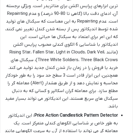
ترین ابزارهای پرایس اکشن برای متاتریدر است. ویژگی برجسته
آن، ادعای دقت بالا (گاهی تا 80-90 درصد) و عدم Repainting
است. عدم Repainting به این معناست که سیگنال های تولید
شده توسط اندیکاتور پس از بسته شدن کندل تغییر نمی کنند،
که این امر برای اعتماد به سیگنال ها حیاتی است. این
اندیکاتور با شناسایی 6 الگوی کندلی محبوب پرایس اکشن
(مانند Rising Star، Fallen Star، Light in Clouds، Dark Veil،
Three White Soldiers، Three Black Crows)، سیگنال های
خرید یا فروش را در زمان باز شدن کندل جدید تولید می کند.
همچنین، این ابزار قادر است 3 سطح حد سود را به طور خودکار
محاسبه و نمایش دهد و از طریق هشدار (Alert) معامله گر را
مطلع سازد. برای معامله گران اسکالپر و کسانی که به دنبال
سیگنال های سریع هستند، این اندیکاتور می تواند بسیار مفید
باشد.
Price Action Candlestick Pattern Detector:
این اندیکاتور
به طور خاص بر شناسایی الگوهای کندلی متمرکز است. یک
معامله گر می تواند با استفاده از آن، به سرعت الگوهایی مانند