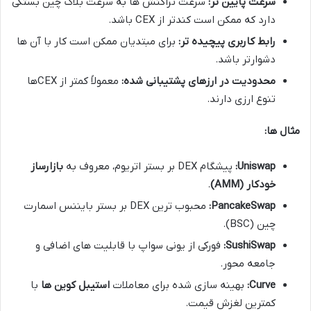
سرعت پایین تر:
سرعت تراکنش ها به سرعت بلاک چین بستگی
دارد که ممکن است کندتر از CEX باشد.
رابط کاربری پیچیده تر:
برای مبتدیان ممکن است کار با آن ها
دشوارتر باشد.
محدودیت در ارزهای پشتیبانی شده:
معمولاً کمتر از CEXها
تنوع ارزی دارند.
مثال ها:
Uniswap:
پیشگام DEX بر بستر اتریوم، معروف به
بازارساز
خودکار (AMM)
.
PancakeSwap:
محبوب ترین DEX بر بستر بایننس اسمارت
چین (BSC).
SushiSwap:
فورکی از یونی سواپ با قابلیت های اضافی و
جامعه محور.
Curve:
بهینه سازی شده برای معاملات
استیبل کوین ها
با
کمترین لغزش قیمت.