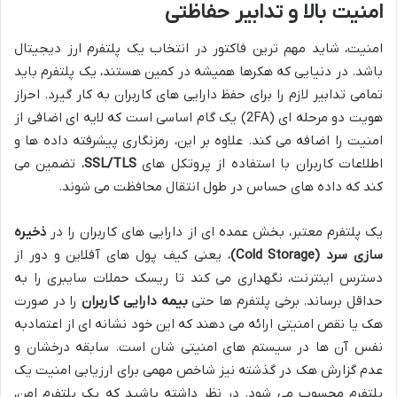
امنیت بالا و تدابیر حفاظتی
امنیت، شاید مهم ترین فاکتور در انتخاب یک پلتفرم ارز دیجیتال
باشد. در دنیایی که هکرها همیشه در کمین هستند، یک پلتفرم باید
تمامی تدابیر لازم را برای حفظ دارایی های کاربران به کار گیرد. احراز
هویت دو مرحله ای (2FA) یک گام اساسی است که لایه ای اضافی از
امنیت را اضافه می کند. علاوه بر این، رمزنگاری پیشرفته داده ها و
اطلاعات کاربران با استفاده از پروتکل های
SSL/TLS
، تضمین می
کند که داده های حساس در طول انتقال محافظت می شوند.
یک پلتفرم معتبر، بخش عمده ای از دارایی های کاربران را در
ذخیره
سازی سرد (Cold Storage)
، یعنی کیف پول های آفلاین و دور از
دسترس اینترنت، نگهداری می کند تا ریسک حملات سایبری را به
حداقل برساند. برخی پلتفرم ها حتی
بیمه دارایی کاربران
را در صورت
هک یا نقص امنیتی ارائه می دهند که این خود نشانه ای از اعتمادبه
نفس آن ها در سیستم های امنیتی شان است. سابقه درخشان و
عدم گزارش هک در گذشته نیز شاخص مهمی برای ارزیابی امنیت یک
پلتفرم محسوب می شود. در نظر داشته باشید که یک پلتفرم امن،