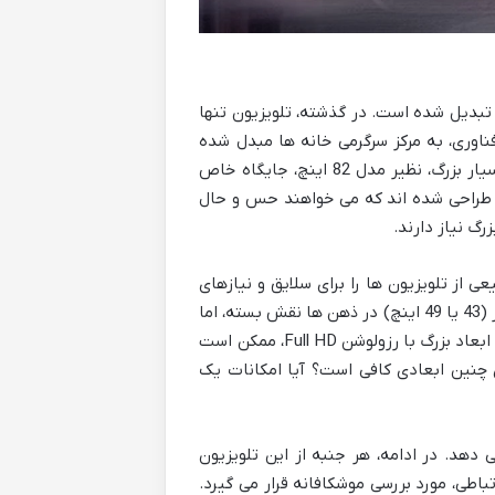
 تبدیل شده است. در گذشته، تلویزیون تنها
فناوری، به مرکز سرگرمی خانه ها مبدل شده
است. در میان گزینه های متنوع موجود در بازار، تلویزیون های با ابعاد بسیار بزرگ، نظیر مدل 82 اینچ، جایگاه خاص
انی طراحی شده اند که می خواهند حس و حال
رگ نیاز دارند.
از تلویزیون ها را برای سلایق و نیازهای
گوناگون عرضه کرده است. مدل 43N5880، اگرچه بیشتر با سایزهای کوچک تر (43 یا 49 اینچ) در ذهن ها نقش بسته، اما
ارائه آن در سایز 82 اینچ، یک انتخاب جسورانه و خاص به شمار می آید. این ابعاد بزرگ با رزولوشن Full HD، ممکن است
 سوالاتی را در ذهن ایجاد کند: آیا کیفیت تصویر Full HD برای چنین ابعادی کافی است؟ آیا امکانات یک
هد. در ادامه، هر جنبه از این تلویزیون
اطی، مورد بررسی موشکافانه قرار می گیرد.