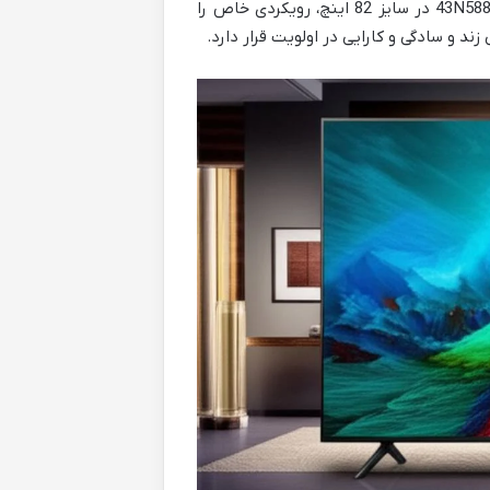
سامسونگ، همواره جایگاه ویژه ای در خانه های ایرانی داشته اند و مدل 43N5880 در سایز 82 اینچ، رویکردی خاص را
د و سادگی و کارایی در اولویت قرار دارد.