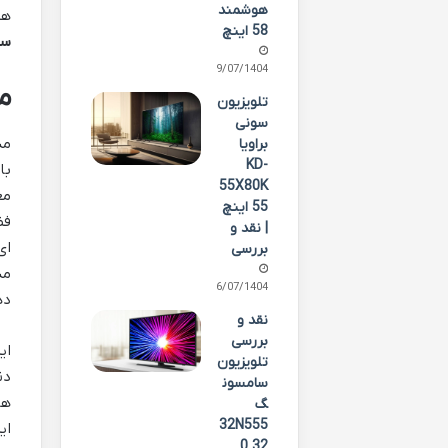
هوشمند
هد
58 اینچ
سامسو
29/07/1404
معر
تلویزیون
سونی
براویا
KD-
با
55X80K
55 اینچ
| نقد و
ای
بررسی
26/07/1404
ده
نقد و
بررسی
تلویزیون
دن
سامسون
ها
گ
32N555
ای
0 32