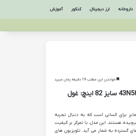
داروخانه
ارز دیجیتال
کنکور
آموزش
خواندن این مطلب 19 دقیقه زمان میبرد
بررسی جامع تلویزیون ال ای دی سامسونگ مدل 43N5880 سایز 82 اینچ: غول
 43N5880 سایز 82 اینچ، انتخابی متمایز برای کسانی است که به دنبال تجربه
چیده، هستند. این مدل، با تمرکز بر کیفیت
ی فضاهای گسترده به شمار می آید. تلویزیون های