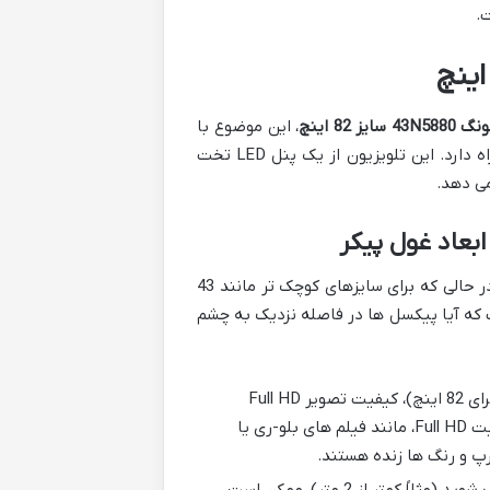
ز 82 اینچ
، این موضوع با
ابعاد بی نظیر صفحه نمایش، چالش ها و تجربه های خاص خود را به همراه دارد. این تلویزیون از یک پنل LED تخت
بزرگترین بحث در مورد این مدل، رزولوشن Full HD در سایز 82 اینچ است. در حالی که برای سایزهای کوچک تر مانند 43
کند، در ابعاد 82 اینچ، سوال اینجاست که آیا پیکسل ها در فاصله نزدیک به چشم
در فاصله تماشای استاندارد (حدود 3 تا 4 متر یا بیشتر برای 82 اینچ)، کیفیت تصویر Full HD
همچنان می تواند تجربه ای فراگیر و لذت بخش باشد. محتوای با کیفیت Full HD، مانند فیلم های بلو-ری یا