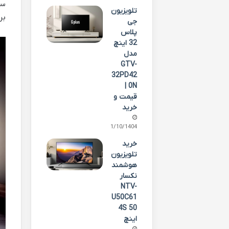
تلویزیون
بر
جی
پلاس
32 اینچ
مدل
GTV-
32PD42
0N |
قیمت و
خرید
01/10/1404
خرید
تلویزیون
هوشمند
نکسار
NTV-
U50C61
4S 50
اینچ