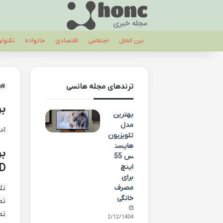
بین الملل
اجتماعی
اقتصادی
خانواده
تکنول
ترندهای مجله هانسی
بر
بهترین
مدل
آخری
تلویزیون
هایسن
س 55
l HD
اینچ
برای
مصرف
خانگی
تم
02/12/1404