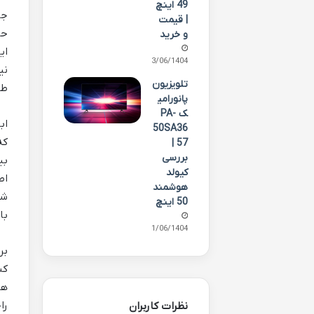
49 اینچ
جن
| قیمت
و خرید
ای
03/06/1404
تلویزیون
طب
پانورامی
ک PA-
50SA36
57 |
بررسی
بی
کیولد
اط
هوشمند
شا
50 اینچ
با
01/06/1404
ها
را
نظرات کاربران