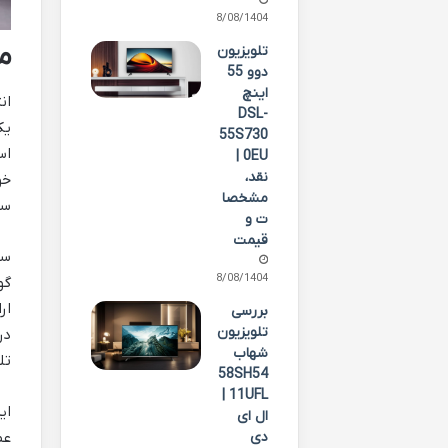
18/08/1404
مق
تلویزیون
دوو 55
اینچ
ان
DSL-
یک
55S730
0EU |
نقد،
خو
مشخصا
سی
ت و
قیمت
سا
08/08/1404
بررسی
تلویزیون
شهاب
تل
58SH54
11UFL |
ای
ال ای
دی
عظ