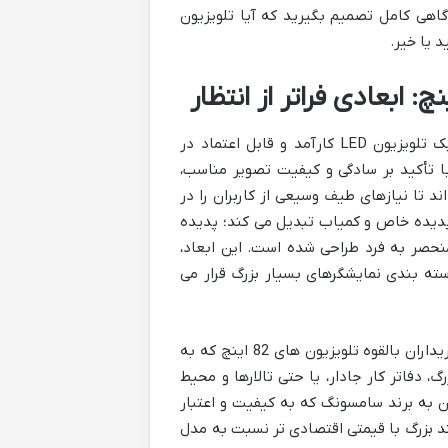
گاهی کامل تصمیم بگیرید که آیا تلویزیون
 یا خیر.
مدل 43N5880 از سامسونگ، در طول سالیان متمادی، خود را به عنوان یک تلویزیون LED کارآمد و قابل اعتماد در
ا تأکید بر سادگی و کیفیت تصویر مناسب،
 49 اینچ، به بازار عرضه شده اند تا نیازهای طیف وسیعی از کاربران را در
ور آن در سایز 82 اینچ، آن را به یک پدیده خاص و کمیاب تبدیل می کند؛ پدیده
منحصر به فرد طراحی شده است. این ابعاد،
 را در دسته بندی نمایشگرهای بسیار بزرگ قرار می
این تلویزیون غول پیکر، مخاطبان بسیار خاص خود را دارد. در وهله اول، خریداران بالقوه تلویزیون های 82 اینچ که به
، دفاتر کار جادار، یا حتی تالارها و محیط
ن به برند سامسونگ که به کیفیت و اعتبار
ند بزرگ با قیمتی اقتصادی تر نسبت به مدل