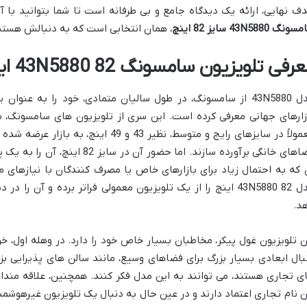
ف نهایی، ارائه یک دیدگاه جامع و بی طرفانه است تا شما بتوانید با آ
نگ 43N5880 سایز 82 اینچ
، همان انتخابی است که به دنبالش هستید
فی تلویزیون سامسونگ 43N5880 82 اینچ: ابعادی فراتر از انتظار
زارهای جهانی معرفی کرده است. این سری از تلویزیون های سامسونگ، ب
معمولاً در سایزهای رایج و متوسط، نظیر 43 و
فضاهای خانگی برآورده سازند. اما حض
 که به احتمال زیاد برای بازارهای خاص یا مصرف کنندگان با نیازهای 
مدل 43N5880 82 اینچ را از یک تلویزیون معمولی فراتر برده و آن
د.
بال ابعادی بسیار بزرگ برای فضاهای وسیع، مانند سالن های پذیرایی بزرگ
ی تجاری هستند، می توانند به این مدل فکر کنند. همچنین، علاقه مندا
ن نام تجاری اعتماد دارند و در عین حال به دنبال یک تلویزیون غیرهوشم