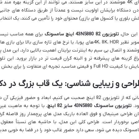
های 4K هوشمند در این سایز هستند، می توانند از این گزینه بهره من
دن دستگاه برایشان اولویت نیست و عمدتاً از طریق دستگاه های جانبی 
ش بلوری یا کنسول های بازی) محتوای خود را تأمین می کنند، یک انتخاب
 این حال،
تلویزیون 43N5880 82 اینچ سامسونگ
برای همه مناسب نیست.
تصویر نظیر 4K، 8K، HDRهای پویا، یا نرخ های تازه سازی بالا
شمند و اتصال بی سیم به اینترنت برایتان اهمیت بالایی دارد، این مدل پ
اغ گزینه های پیشرفته تر و البته گران قیمت تر در بازار بروید. این تلو
یفیت Full HD و قیمتی مناسب، تجربه ای متفاوت را برای بخش خاصی از بازار به ارمغان می آورد.
راحی و زیبایی شناسی: یک قاب بزرگ در دک
زمانی که از تلویزیون 82 اینچ صحبت می کنیم، ابعاد و حضور ف
د.
تلویزیون سامسونگ 43N5880 سایز 82 اینچ
، با توجه به ماهیت غیر
ان طراحی مینیمال و فوق العاده باریک مدل های پرچمدار روز فاصله گرف
صی برخوردار است. طراحی کلی این مدل، با حاشیه های نسبتاً معقول 
مسونگ دیده می شود، سعی دارد حضور غالب خود را در فضا به خوبی مدی