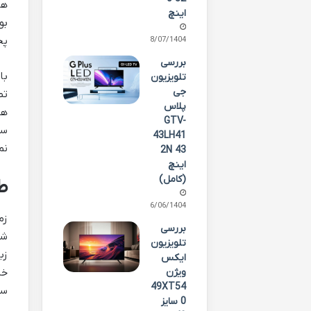
اینچ
بو
پخ
08/07/1404
بررسی
با
تلویزیون
جی
پلاس
هو
GTV-
سر
43LH41
نمایش با ک
2N 43
اینچ
(کامل)
ط
26/06/1404
بررسی
شو
تلویزیون
زب
ایکس
ویژن
خا
49XT54
سا
0 سایز