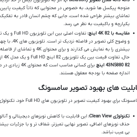
دانه دانه شدن تصویر (Pixelation):
متوجه پیکسل ها شوید، به خصوص در محتوایی که ذاتاً کیفیت پایین تر
تماشای بیشتر طراحی شده است، جایی که چشم انسان قادر به تفکیک 
یکپارچه و باکیفیت به نظر می رسد.
مقایسه با 4K 82 اینچ:
و وضوح کلی تصوی
بیشتری را به نمایش می گذارند و بر
حال، تفاوت قیمت بین یک تلویزیون 82 اینچ Full HD و یک مدل 4K از همین برند، می تواند چشمگیر باشد.
43N5880 82 اینچ
برای کسانی مناسب ا
اندازه صفحه با بودجه معقول هستند.
ابلیت های بهبود تصویر سامسونگ
ونگ برای بهبود کیفیت تصویر در تلویزیون های Full HD خود، تکنولوژی های خاصی را به کار می گیرد:
تکنولوژی Clean View:
این قابلیت با کاهش نویزهای دیجیتالی و آنالو
حذف نویزهای اضافی، تصویر نهایی تمیزتر، شفاف تر و با جزئیات بیشتر 
بی عیب نباشد.