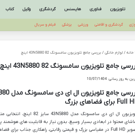
تلویزیون
فناوری
هایسنس
گردشگری
وکیل
کتاب
وژی
گردشگری و اقامتی
ورزشی
پزشکی
فیلم و سریال
خانه
/
لوازم خانگی
/
بررسی جامع تلویزیون سامسونگ 43N5880 82 اینچ
رسی جامع تلویزیون سامسونگ 43N5880 82 اینچ
ن به روز رسانی: 10/07/1404
Ful برای فضاهای بزرگ
تلویزیون ال ای دی سامسونگ مدل
اشای محتوا در ابعادی بسیار وسیع، بدون نیاز به قابلیت های هوشمند پی
تصویر Full HD در مقیاسی بزرگ و قیمتی رقابتی، راهکاری جذاب برا