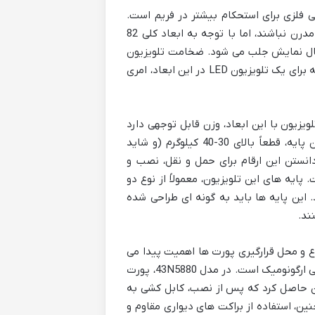
 فلزی برای استحکام بیشتر در فریم است.
حاشیه های اطراف صفحه نمایش، اگرچه ممکن است به باریکی مدل های مدرن نباشند، اما با توجه به ابعاد کلی 82
 حال نمایش جلب می شود. ضخامت تلویزیون
نیز، در مقایسه با نسل های جدید OLED یا QLED، کمی بیشتر است که البته برای یک تلویزیون LED در این ابعاد، امری
دار است. یک تلویزیون با این ابعاد، وزن قابل توجهی دارد
که نیازمند دقت و برنامه ریزی برای نصب است. وزن این مدل، حتی بدون پایه، قطعاً بالای 30-40 کیلوگرم (و شاید
انستن این ارقام برای حمل و نقل، نصب و
ایه های این تلویزیون، معمولاً از نوع دو
. این پایه ها باید به گونه ای طراحی شده
ند.
ار را دارند، بررسی نوع و محل قرارگیری پورت ها اهمیت پیدا می
کند. دسترسی آسان به پورت ها هنگام نصب دیواری، یک جنبه مهم از طراحی ارگونومیک است. در مدل 43N5880، پورت
ینان حاصل کرد که پس از نصب، کابل کشی به
ین، استفاده از براکت های دیواری مقاوم و