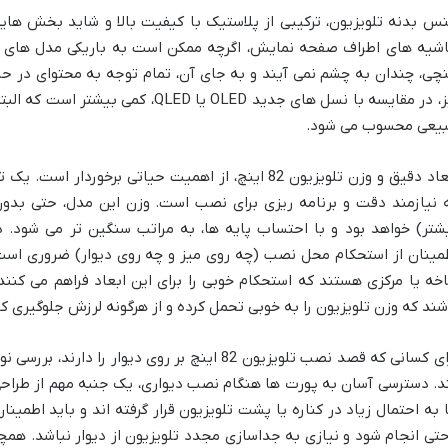
س بدنه تلویزیون، ترکیبی از پلاستیک با کیفیت بالا و شاید بخش هایی
نچی، چندان به چشم نمی آیند و به جای آن، تمام توجه به محتوای در
یعی محسوب می شود.
ابعاد دقیق و وزن تلویزیون 82 اینچ، از اهمیت حیاتی برخور
شتر) خواهد بود و با احتساب پایه ها، به مراتب سنگین تر می شود. د
مینان از استحکام محل نصب (چه روی میز و چه روی دیوار) ضروری است. پ
خه یا مرکزی هستند که استحکام خوبی را برای این ابعاد فراهم می کنند
شند که وزن تلویزیون را به خوبی تحمل کرده و از هرگونه لرزش جلوگیری کن
برای کسانی که قصد نصب تلویزیون 82 اینچ بر روی دیو
 به احتمال زیاد در کناره یا پشت تلویزیون قرار گرفته اند و باید اطم
حتی انجام شود و نیازی به جداسازی مجدد تلویزیون از دیوار نباشد. همچن