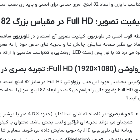
 با وزن و ابعاد 82 اینچ، امری حیاتی برای ایمنی و پایداری نصب است.
یت تصویر: Full HD در مقیاس بزرگ 82 اینچ
طه قوت اصلی هر تلویزیون، کیفیت تصویر آن است، و در
تلویزیون سامسونگ 43N5880 سای
می برد که با نور پس زمینه LED، روشنایی و کنتراست مناسبی را ارائه می دهد.
Full HD (1920×1080): تجربه بصری در ابعاد غول پیکر
اینچ، Full HD وضوح عالی را فراهم می 
 آیند؟
تجربه بصری:
برنامه های تلویزیونی HD، به خوبی نمایش داده می شوند. تصاویر شارپ و رنگ ها زنده هستند.