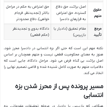
اصل برائت، حق دفاع
حق اعتراض به حکم در مراحل
حقوق
گسترده، حق اعتراض
بالاتر (تجدیدنظر، فرجام
متهم
به قرارهای دادسرا
خواهی)، دفاع محدودتر
مرجع
مقام تحقیق (دادیار یا
دادگاه بدوی و تجدیدنظر
تأیید
بازپرس)
(حکم قطعی)
نکته مهم این است که حتی اگر بزه انتسابی در دادسرا محرز شود،
هنوز به معنای محکومیت قطعی نیست و متهم همچنان بر اساس
اصل برائت، بی گناه فرض می شود. مراحل دادگاه، جایی است که
دفاعیات متهم به صورت کامل شنیده شده و قاضی تصمیم نهایی را
اتخاذ می کند.
مسیر پرونده پس از محرز شدن بزه
انتسابی
هنگامی که بازپرس یا دادیار در مرحله تحقیقات مقدماتی، بزه