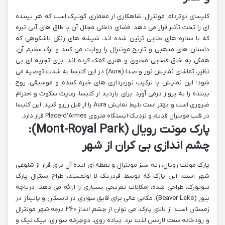
کلیسای نوتردام مونترال، شاهکاری از معماری گوتیک است که هر بیننده
ای را تحت تأثیر قرار می دهد. فضای داخلی مجلل آن با طاق های آبی تیره
که با ستاره های طلایی تزئین شده اند، شیشه های رنگی باشکوهی که
داستان های مذهبی و تاریخ مونترال را روایت می کنند و ارگ عظیم آن،
همگی به خلق فضایی معنوی و هنری کمک کرده اند. برای تجربه ای بی
نظیر، تماشای نمایش نور و صدا (Aura) در این کلیسا به شدت توصیه می
شود؛ این نمایش با ترکیب نورپردازی های خیره کننده و موسیقی، روح
بیننده را به پرواز درمی آورد. برای بازدید از کلیسا، رعایت سکوت و احترام
ضروری است و بهتر است بلیط نمایش Aura را از قبل رزرو کنید. این کلیسا
در قلب مونترال قدیم و نزدیک ایستگاه متروی Place-d’Armes قرار دارد.
پارک مونت رویال (Mont-Royal Park):
چشم اندازی بی کران از شهر
پارک مونت رویال، ریه سبز مونترال و نقطه ای ایده آل برای فرار از شلوغی
شهر است. این پارک که توسط فردریک لا اولمستد، طراح سنترال پارک
نیویورک، طراحی شده، امکانات تفریحی بسیاری را ارائه می دهد. دریاچه
بیور (Beaver Lake)، مکانی عالی برای قایق سواری در تابستان و پاتیناژ در
زمستان است. از بالای پارک، می توان از چشم انداز ۳۶۰ درجه شهر مونترال
و رودخانه سنت لارنس لذت برد. پیاده روی، دوچرخه سواری، پیک نیک و