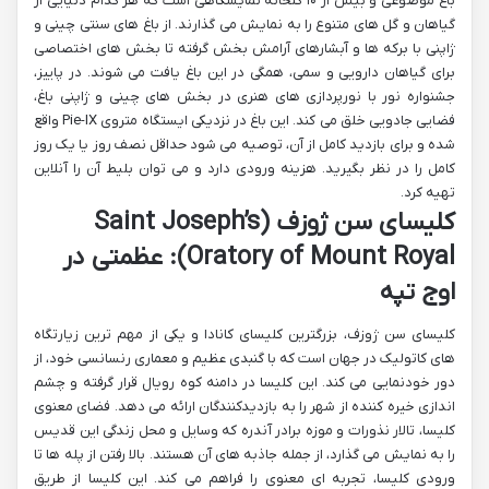
باغ موضوعی و بیش از ۱۰ گلخانه نمایشگاهی است که هر کدام دنیایی از
گیاهان و گل های متنوع را به نمایش می گذارند. از باغ های سنتی چینی و
ژاپنی با برکه ها و آبشارهای آرامش بخش گرفته تا بخش های اختصاصی
برای گیاهان دارویی و سمی، همگی در این باغ یافت می شوند. در پاییز،
جشنواره نور با نورپردازی های هنری در بخش های چینی و ژاپنی باغ،
فضایی جادویی خلق می کند. این باغ در نزدیکی ایستگاه متروی Pie-IX واقع
شده و برای بازدید کامل از آن، توصیه می شود حداقل نصف روز یا یک روز
کامل را در نظر بگیرید. هزینه ورودی دارد و می توان بلیط آن را آنلاین
تهیه کرد.
کلیسای سن ژوزف (Saint Joseph’s
Oratory of Mount Royal): عظمتی در
اوج تپه
کلیسای سن ژوزف، بزرگترین کلیسای کانادا و یکی از مهم ترین زیارتگاه
های کاتولیک در جهان است که با گنبدی عظیم و معماری رنسانسی خود، از
دور خودنمایی می کند. این کلیسا در دامنه کوه رویال قرار گرفته و چشم
اندازی خیره کننده از شهر را به بازدیدکنندگان ارائه می دهد. فضای معنوی
کلیسا، تالار نذورات و موزه برادر آندره که وسایل و محل زندگی این قدیس
را به نمایش می گذارد، از جمله جاذبه های آن هستند. بالا رفتن از پله ها تا
ورودی کلیسا، تجربه ای معنوی را فراهم می کند. این کلیسا از طریق