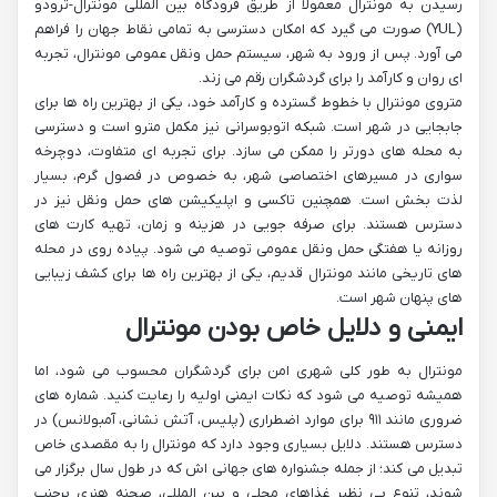
رسیدن به مونترال معمولاً از طریق فرودگاه بین المللی مونترال-ترودو
(YUL) صورت می گیرد که امکان دسترسی به تمامی نقاط جهان را فراهم
می آورد. پس از ورود به شهر، سیستم حمل ونقل عمومی مونترال، تجربه
ای روان و کارآمد را برای گردشگران رقم می زند.
متروی مونترال با خطوط گسترده و کارآمد خود، یکی از بهترین راه ها برای
جابجایی در شهر است. شبکه اتوبوسرانی نیز مکمل مترو است و دسترسی
به محله های دورتر را ممکن می سازد. برای تجربه ای متفاوت، دوچرخه
سواری در مسیرهای اختصاصی شهر، به خصوص در فصول گرم، بسیار
لذت بخش است. همچنین تاکسی و اپلیکیشن های حمل ونقل نیز در
دسترس هستند. برای صرفه جویی در هزینه و زمان، تهیه کارت های
روزانه یا هفتگی حمل ونقل عمومی توصیه می شود. پیاده روی در محله
های تاریخی مانند مونترال قدیم، یکی از بهترین راه ها برای کشف زیبایی
های پنهان شهر است.
ایمنی و دلایل خاص بودن مونترال
مونترال به طور کلی شهری امن برای گردشگران محسوب می شود، اما
همیشه توصیه می شود که نکات ایمنی اولیه را رعایت کنید. شماره های
ضروری مانند ۹۱۱ برای موارد اضطراری (پلیس، آتش نشانی، آمبولانس) در
دسترس هستند. دلایل بسیاری وجود دارد که مونترال را به مقصدی خاص
تبدیل می کند؛ از جمله جشنواره های جهانی اش که در طول سال برگزار می
شوند، تنوع بی نظیر غذاهای محلی و بین المللی، صحنه هنری پرجنب