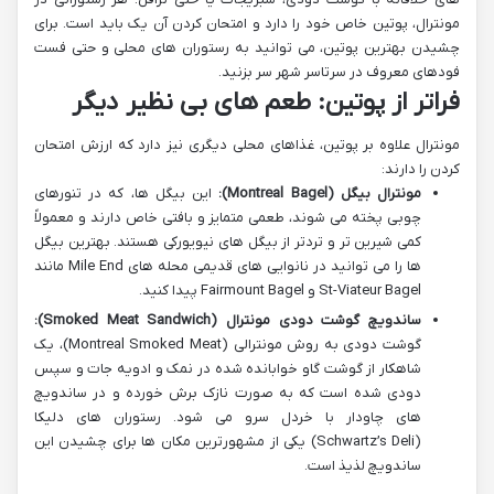
مونترال، پوتین خاص خود را دارد و امتحان کردن آن یک باید است. برای
چشیدن بهترین پوتین، می توانید به رستوران های محلی و حتی فست
فودهای معروف در سرتاسر شهر سر بزنید.
فراتر از پوتین: طعم های بی نظیر دیگر
مونترال علاوه بر پوتین، غذاهای محلی دیگری نیز دارد که ارزش امتحان
کردن را دارند:
مونترال بیگل (Montreal Bagel):
این بیگل ها، که در تنورهای
چوبی پخته می شوند، طعمی متمایز و بافتی خاص دارند و معمولاً
کمی شیرین تر و تردتر از بیگل های نیویورکی هستند. بهترین بیگل
ها را می توانید در نانوایی های قدیمی محله های Mile End مانند
St-Viateur Bagel و Fairmount Bagel پیدا کنید.
ساندویچ گوشت دودی مونترال (Smoked Meat Sandwich):
گوشت دودی به روش مونترالی (Montreal Smoked Meat)، یک
شاهکار از گوشت گاو خوابانده شده در نمک و ادویه جات و سپس
دودی شده است که به صورت نازک برش خورده و در ساندویچ
های چاودار با خردل سرو می شود. رستوران های دلیکا
(Schwartz’s Deli) یکی از مشهورترین مکان ها برای چشیدن این
ساندویچ لذیذ است.