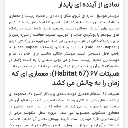
نمادی از آینده ای پایدار
بیوسفر مونترال، سازه ای کروی شکل و نمادی از محیط زیست و معماری
خلاقانه است. این سازه عظیم که یادگار اکسپو ۶۷ است، امروزه به موزه ای
تعاملی برای آموزش مسائل زیست محیطی تبدیل شده است. نمایشگاه
های بیوسفر با رویکردی جذاب و آموزشی، اهمیت حفاظت از سیاره زمین را
برای بازدیدکنندگان در هر سنی تبیین می کنند. این موزه در پارک ژان دراپو
(Parc Jean-Drapeau) قرار دارد و با مترو (ایستگاه Jean-Drapeau) به
راحتی قابل دسترسی است. بیوسفر مکانی مناسب برای خانواده ها و
دوستداران محیط زیست است و می توان ساعاتی را به گشت وگذار در
نمایشگاه های آن و لذت بردن از معماری منحصر به فردش اختصاص داد.
هبیتات ۶۷ (Habitat 67): معماری ای که
زمان را به چالش می کشد
هبیتات ۶۷، شاهکار معماری موشه سفدی و یادگار اکسپو ۶۷، مجموعه ای
از مکعب های بتنی به هم پیوسته است که طراحی منحصر به فرد آن، هر
بیننده ای را حیرت زده می کند. این سازه که در زمان خود انقلابی در
معماری مسکونی محسوب می شد، امروزه محل سکونت برخی از
ثروتمندترین افراد مونترال است. اگرچه تورهای داخلی آن کمیاب هستند،
اما تماشای آن از بیرون و از مسیرهای پیاده روی کنار بندر قدیمی، خود یک