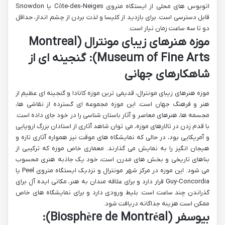
اتوبوس های محلی از ایستگاه متروی Côte-des-Neiges یا Snowdon
قابل دسترسی است. برای بازدید از کلیسا و لذت بردن از چشم انداز، حداقل
دو تا سه ساعت زمان نیاز است.
موزه هنرهای زیبای مونترال (Montreal
Museum of Fine Arts): گنجینه ای از
شاهکارهای جهانی
موزه هنرهای زیبای مونترال، قدیمی ترین موزه کانادا و گنجینه ای عظیم از
هنر و فرهنگ جهان است. این موزه مجموعه ای گسترده از نقاشی ها،
مجسمه ها، هنرهای معاصر و آثار باستان شناسی را در خود جای داده است.
با قدم زدن در تالارهای موزه، می توان شاهد آثاری از استادان بزرگ اروپایی
و آمریکایی بود، در حالی که نمایشگاه های موقت نیز همواره آثاری تازه و
هیجان انگیز را به نمایش می گذارند. معماری خاص موزه که ترکیبی از
بناهای تاریخی و بخش های مدرن است، خود یک جاذبه هنری محسوب
می شود. این موزه در مرکز شهر مونترال و نزدیک ایستگاه متروی Peel یا
Guy-Concordia قرار دارد و برای علاقه مندان به هنر، مکانی ایده آل برای
گذراندن چند ساعت است. بلیط ورودی دارد و برای نمایشگاه های خاص
ممکن است هزینه جداگانه دریافت شود.
بیوسفر (Biosphère de Montréal):