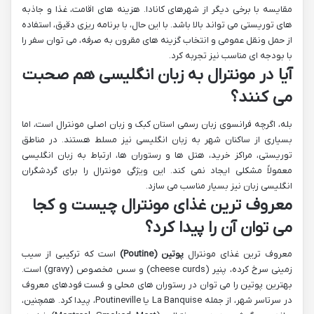
مقایسه با برخی دیگر از شهرهای کانادا. هزینه های اقامت، غذا و جاذبه
های توریستی می تواند بالا باشد. با این حال، با برنامه ریزی دقیق، استفاده
از حمل ونقل عمومی و انتخاب گزینه های مقرون به صرفه، می توان سفر را
با بودجه ای مناسب نیز تجربه کرد.
آیا در مونترال به زبان انگلیسی هم صحبت
می کنند؟
بله، اگرچه فرانسوی زبان رسمی استان کبک و زبان اصلی مونترال است، اما
بسیاری از ساکنان شهر به زبان انگلیسی نیز مسلط هستند. در مناطق
توریستی، مراکز خرید، هتل ها و رستوران ها، ارتباط به زبان انگلیسی
معمولاً مشکلی ایجاد نمی کند. این ویژگی مونترال را برای گردشگران
انگلیسی زبان نیز بسیار مناسب می سازد.
معروف ترین غذای مونترال چیست و کجا
می توان آن را پیدا کرد؟
معروف ترین غذای مونترال
پوتین (Poutine)
است که ترکیبی از سیب
زمینی سرخ کرده، پنیر (cheese curds) و سس مخصوص (gravy) است.
بهترین پوتین را می توان در رستوران های محلی و فست فودهای معروف
در سرتاسر شهر، از جمله La Banquise یا Poutineville، پیدا کرد. همچنین،