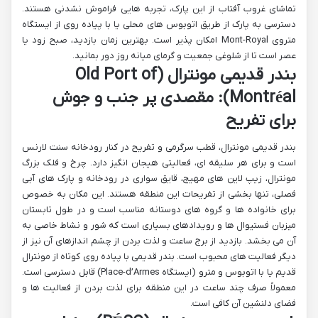
تماشای غروب آفتاب از این پارک، تجربه هایی فراموش نشدنی هستند.
دسترسی به پارک از طریق اتوبوس های محلی یا با پیاده روی از ایستگاه
متروی Mont-Royal امکان پذیر است. بهترین زمان بازدید، صبح زود یا
عصر است تا از شلوغی جمعیت و گرمای میانه روز دور بمانید.
بندر قدیمی مونترال (Old Port of
Montréal): مقصدی پر جنب و جوش
برای تفریح
بندر قدیمی مونترال، قطب سرگرمی و تفریح در کنار رودخانه سنت لارنس
است و برای هر سلیقه ای، فعالیتی هیجان انگیز دارد. چرخ و فلک بزرگ
مونترال، زیپ لاین های مهیج، قایق سواری در رودخانه و پارک های آبی
فصلی، تنها بخشی از تفریحات این منطقه هستند. این مکان به خصوص
برای خانواده ها و گروه های دوستانه مناسب است و در طول تابستان
میزبان فستیوال ها و رویدادهای بسیاری است که شور و نشاط خاصی به
آن می بخشد. بازدید از برج ساعت و لذت بردن از چشم اندازهای آن نیز از
دیگر فعالیت های محبوب است. بندر قدیمی با پیاده روی کوتاه از مونترال
قدیم یا با اتوبوس و مترو (ایستگاه Place-d’Armes) قابل دسترسی است.
معمولاً صرف چند ساعت در این منطقه برای لذت بردن از فعالیت ها و
فضای دلنشین آن کافی است.