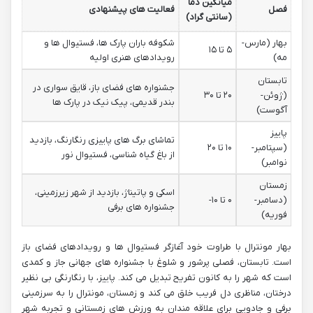
میانگین دما
فصل
فعالیت های پیشنهادی
(سانتی گراد)
بهار (مارس-
شکوفه باران پارک ها، فستیوال ها و
۵ تا ۱۵
مه)
رویدادهای هنری اولیه
تابستان
جشنواره های فضای باز، قایق سواری در
(ژوئن-
۲۰ تا ۳۰
بندر قدیمی، پیک نیک در پارک ها
آگوست)
پاییز
تماشای برگ های پاییزی رنگارنگ، بازدید
(سپتامبر-
۱۰ تا ۲۰
از باغ گیاه شناسی، فستیوال نور
نوامبر)
زمستان
اسکی و پاتیناژ، بازدید از شهر زیرزمینی،
(دسامبر-
۰ تا ۱۰-
جشنواره های برفی
فوریه)
بهار مونترال با طراوت خود آغازگر فستیوال ها و رویدادهای فضای باز
است. تابستان، فصلی پرشور و شلوغ با جشنواره های جهانی جاز و کمدی
است که شهر را به کانون تفریح تبدیل می کند. پاییز، با رنگارنگی بی نظیر
درختان، مناظری دل فریب خلق می کند و زمستان، مونترال را به سرزمینی
برفی و جادویی برای علاقه مندان به ورزش های زمستانی و تجربه شهر