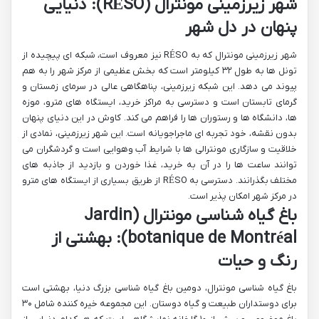
شهر زیرزمینی مونترال (RÉSO): دنیایی
پنهان در دل شهر
شهر زیرزمینی مونترال که به RÉSO نیز معروف است، شبکه ای پیچیده از
تونل ها به طول ۳۲ کیلومتر است که بخش عظیمی از مرکز شهر را به هم
پیوند می دهد. این شبکه زیرزمینی، پناهگاهی عالی در سرمای زمستان و
گرمای تابستان است و دسترسی به مراکز خرید، ایستگاه های مترو، موزه
ها، دانشگاه ها و رستوران ها را فراهم می کند. کاوش در این دنیای پنهان
بدون نقشه، خود تجربه ای ماجراجویانه است. این شهر زیرزمینی، نمادی از
خلاقیت و سازگاری مونترالی ها با شرایط آب وهوایی است و گردشگران می
توانند ساعت ها را در آن به خرید، غذا خوردن و بازدید از جاذبه های
مختلف بگذرانند. دسترسی به RÉSO از طریق بسیاری از ایستگاه های مترو
در مرکز شهر امکان پذیر است.
باغ گیاه شناسی مونترال (Jardin
botanique de Montréal): بهشتی از
رنگ و حیات
باغ گیاه شناسی مونترال، دومین باغ گیاه شناسی بزرگ دنیا، بهشتی است
برای دوستداران طبیعت و گیاه دوستان. این مجموعه خیره کننده شامل ۳۰