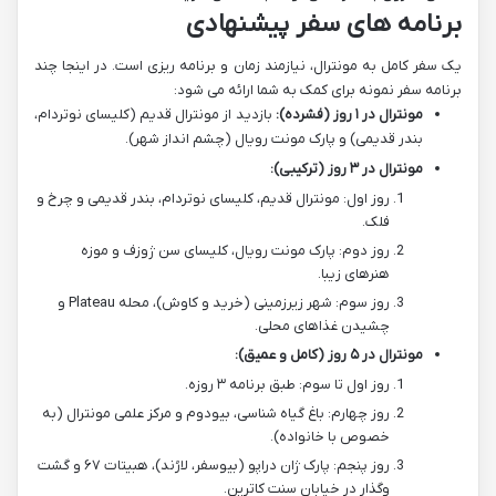
برنامه های سفر پیشنهادی
یک سفر کامل به مونترال، نیازمند زمان و برنامه ریزی است. در اینجا چند
برنامه سفر نمونه برای کمک به شما ارائه می شود:
مونترال در ۱ روز (فشرده):
بازدید از مونترال قدیم (کلیسای نوتردام،
بندر قدیمی) و پارک مونت رویال (چشم انداز شهر).
مونترال در ۳ روز (ترکیبی):
روز اول: مونترال قدیم، کلیسای نوتردام، بندر قدیمی و چرخ و
فلک.
روز دوم: پارک مونت رویال، کلیسای سن ژوزف و موزه
هنرهای زیبا.
روز سوم: شهر زیرزمینی (خرید و کاوش)، محله Plateau و
چشیدن غذاهای محلی.
مونترال در ۵ روز (کامل و عمیق):
روز اول تا سوم: طبق برنامه ۳ روزه.
روز چهارم: باغ گیاه شناسی، بیودوم و مرکز علمی مونترال (به
خصوص با خانواده).
روز پنجم: پارک ژان دراپو (بیوسفر، لارُند)، هبیتات ۶۷ و گشت
وگذار در خیابان سنت کاترین.