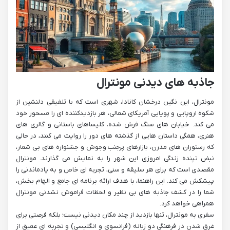
جاذبه های دیدنی مونترال
مونترال، این نگین درخشان کانادا، شهری است که با تلفیقی دلنشین از
شکوه اروپایی و پویایی آمریکای شمالی، هر بازدیدکننده ای را مسحور خود
می کند. خیابان های سنگ فرش شده، کلیساهای باستانی و گالری های
هنری، همگی داستان هایی از گذشته های دور را روایت می کنند، در حالی
که رستوران های مدرن، بازارهای پرجنب وجوش و جشنواره های بی شمار،
نبض تپنده زندگی امروزی این شهر را به نمایش می گذارند. مونترال
مقصدی است که برای هر سلیقه و سنی، تجربه ای خاص و به یادماندنی را
پیشکش می کند. این راهنما، با هدف ارائه برنامه ای جامع و الهام بخش،
شما را در کشف جاذبه های بی نظیر و لحظات فراموش نشدنی مونترال
همراهی خواهد کرد.
سفری به مونترال، تنها بازدید از چند مکان دیدنی نیست؛ بلکه فرصتی برای
غرق شدن در فرهنگی دو زبانه (فرانسوی و انگلیسی) و تجربه ای عمیق از