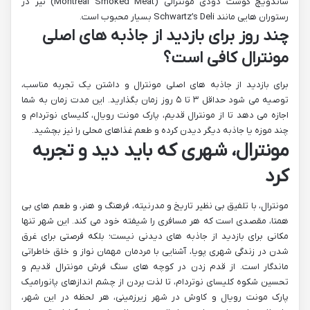
ساندویچ گوشت دودی مونترالی (Montreal Smoked Meat) نیز در
رستوران هایی مانند Schwartz’s Deli بسیار محبوب است.
چند روز برای بازدید از جاذبه های اصلی
مونترال کافی است؟
برای بازدید از جاذبه های اصلی مونترال و داشتن یک تجربه مناسب،
توصیه می شود حداقل ۳ تا ۵ روز زمان بگذارید. این مدت زمان به شما
اجازه می دهد تا از مونترال قدیم، پارک مونت رویال، کلیسای نوتردام و
چند موزه یا جاذبه دیگر دیدن کرده و طعم غذاهای محلی را نیز بچشید.
مونترال، شهری که باید دید و تجربه
کرد
مونترال، با تلفیق بی نظیر تاریخ و مدرنیته، فرهنگ و هنر، و طعم های بی
همتا، مقصدی است که هر مسافری را شیفته خود می کند. این شهر تنها
مکانی برای بازدید از جاذبه های دیدنی نیست؛ بلکه فرصتی برای غرق
شدن در زندگی شهری پویا، آشنایی با مردمان مهمان نواز و خلق خاطراتی
ماندگار است. از قدم زدن در کوچه های سنگ فرش مونترال قدیم و
تحسین شکوه کلیسای نوتردام، تا لذت بردن از چشم اندازهای پانورامیک
پارک مونت رویال و کاوش در شهر زیرزمینی، هر لحظه در این شهر،