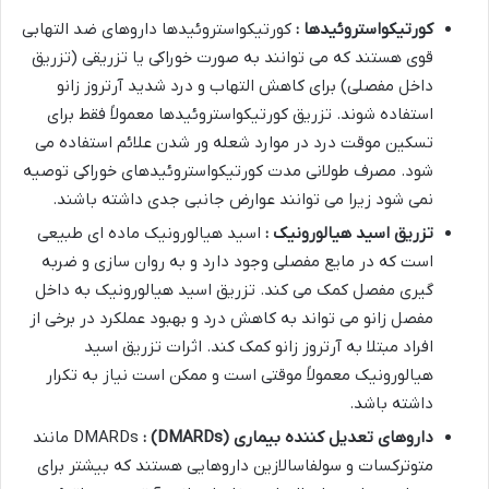
کورتیکواستروئیدها :
کورتیکواستروئیدها داروهای ضد التهابی
قوی هستند که می توانند به صورت خوراکی یا تزریقی (تزریق
داخل مفصلی) برای کاهش التهاب و درد شدید آرتروز زانو
استفاده شوند. تزریق کورتیکواستروئیدها معمولاً فقط برای
تسکین موقت درد در موارد شعله ور شدن علائم استفاده می
شود. مصرف طولانی مدت کورتیکواستروئیدهای خوراکی توصیه
نمی شود زیرا می توانند عوارض جانبی جدی داشته باشند.
تزریق اسید هیالورونیک :
اسید هیالورونیک ماده ای طبیعی
است که در مایع مفصلی وجود دارد و به روان سازی و ضربه
گیری مفصل کمک می کند. تزریق اسید هیالورونیک به داخل
مفصل زانو می تواند به کاهش درد و بهبود عملکرد در برخی از
افراد مبتلا به آرتروز زانو کمک کند. اثرات تزریق اسید
هیالورونیک معمولاً موقتی است و ممکن است نیاز به تکرار
داشته باشد.
داروهای تعدیل کننده بیماری
(DMARDs) :
DMARDs مانند
متوترکسات و سولفاسالازین داروهایی هستند که بیشتر برای