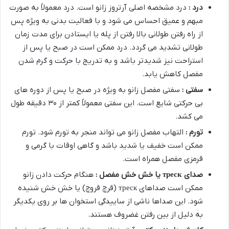
درد :
درد مشخصه اصلی آرتروز زانو است. درد معمولاً به صورت
مبهم و عمیق احساس می شود و با فعالیت بدنی به ویژه پس
از راه رفتن طولانی بالا رفتن از پله یا ایستادن برای مدت زمان
طولانی تشدید می گردد. درد ممکن است در صبح یا پس از
استراحت نیز شدیدتر باشد و به تدریج با حرکت و گرم شدن
مفصل کاهش یابد.
سفتی :
سفتی مفصل زانو به ویژه در صبح یا پس از دوره های
بی حرکتی شایع است. این سفتی معمولاً کمتر از ۳۰ دقیقه طول
می کشد.
تورم :
التهاب مفصل زانو می تواند منجر به تورم شود. تورم
ممکن است خفیف یا شدید باشد و گاهی اوقات با گرمی و
قرمزی مفصل همراه است.
صدای
треск
یا خش خش مفصل :
هنگام حرکت دادن زانو
ممکن است صداهای треск (قرچ قروچ) یا خش خش شنیده
شود. این صداها ناشی از ساییدگی استخوان ها بر روی یکدیگر
به دلیل از بین رفتن غضروف هستند.