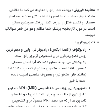
معاینه فیزیکی :
پزشک شما زانو را معاینه می کند تا علائمی
مانند تورم حساسیت به لمس دامنه حرکتی محدود صداهای
مفصلی و تغییر شکل را بررسی کند. پزشک همچنین ممکن
است در مورد تاریخچه پزشکی شما علائم و عوامل خطر سوالاتی
بپرسد.
تصویربرداری :
رادیوگرافی (اشعه ایکس) :
رادیوگرافی اولین و مهم ترین
روش تصویربرداری برای تشخیص آرتروز زانو است.
رادیوگرافی می تواند نشان دهد که آیا فضای مفصلی
کاهش یافته است استخوان ها دچار تغییرات شده اند
(مانند خار استخوانی) و غضروف مفصلی آسیب دیده
است یا خیر.
تصویربرداری رزونانس مغناطیسی
(MRI) :
MRI تصاویر
دقیق تری از بافت های نرم مانند غضروف رباط ها و
تاندون ها ارائه می دهد. MRI معمولاً برای تشخیص
آرتروز زانو ضروری نیست اما ممکن است در موارد خاص