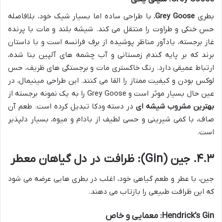
بطری
Grey Goose
، با طراحی ساده اما بسیار شیک خود، بلافاصله
حس خنکی و طراوت را منتقل می کند. شیشه بلند و مات با پرنده
غاز برجسته، یادآور مناظر پوشیده از برف فرانسه است و با داستان
برند که بر پایه گندم زمستانی و آب چشمه های آلپین بنا شده،
ارتباط عمیقی دارد. رنگ خاکستری مات و برجستگی های ظریف، حس
لوکس بودن و کیفیت ممتاز را القا می کنند. این طراحی مینیمال، در
عین حال بسیار موثر است و Grey Goose را به یک نمونه برجسته از
بهترین مشروب شیشه ای
در دسته ودکا تبدیل کرده است. طعم آن
صاف، با کمی شیرینی و حسی لطیف از بادام و میوه، بسیار دلپذیر
است.
۴.۳. جین (Gin): ظرافت در دل گیاهان معطر
جین، با عطر و طعم گیاهی خود، اغلب در بطری هایی عرضه می شود
که این ظرافت طبیعی را بازتاب می دهند.
Hendrick’s Gin: معمایی و خاص