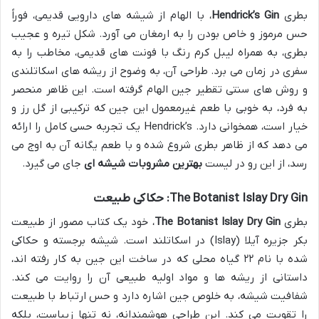
بطری
Hendrick’s Gin
، با الهام از شیشه های دارویی قدیمی، فوراً
حس مرموز و خاص بودن را به ارمغان می آورد. شکل تیره و عجیب
بطری، به همراه لیبل کرم رنگ با فونت های قدیمی، مخاطب را به
سفری در زمان می برد. طراحی آن، به وضوح از ریشه های اسکاتلندی
و روش های سنتی تقطیر جین الهام گرفته است. این ظاهر منحصر
به فرد، به خوبی با طعم غیرمعمول این جین که ترکیبی از گل رز و
خیار است، همخوانی دارد. Hendrick’s یک تجربه حسی کامل را ارائه
می دهد که از ظاهر بطری شروع شده و با طعم یگانه آن به اوج می
رسد، از این رو در لیست
بهترین مشروبات شیشه ای
جای می گیرد.
The Botanist Islay Dry Gin: حکاکی طبیعت
بطری
The Botanist Islay Dry Gin
، خود یک کتاب مصور از طبیعت
بکر جزیره آیلا (Islay) در اسکاتلند است. شیشه برجسته و حکاکی
شده با نام ۲۲ گیاه محلی که در ساخت این جین به کار رفته اند،
داستانی از ریشه ها و مواد اولیه طبیعی آن را روایت می کند.
شفافیت شیشه، به خلوص جین اشاره دارد و حس ارتباط با طبیعت
را تقویت می کند. این طراحی هوشمندانه، نه تنها زیباست، بلکه