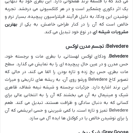
می کند که با فلسفه برند همخوانی دارد. این بطری خود به تنهایی
یک اثر دکوری چشمگیر است و در هر کلکسیونی می درخشد. تجربه
نوشیدن این ودکا، به دلیل فرآیند فیلتراسیون پیچیده، بسیار نرم و
خالص است که آن را در کنار طراحی خاصش، به یکی از
بهترین
مشروبات شیشه ای
در نوع خود تبدیل می کند.
Belvedere: تجسم مدرن لوکس
Belvedere
، ودکای لوکس لهستانی، با بطری مات و برجسته خود،
حس مدرن و در عین حال پیچیده ای را به نمایش می گذارد. سطح
مات بطری، حس یخ زده و تازه بودن را القا می کند، در حالی که
تصویر کاخ Belvedere ورشو روی آن، به ریشه های تاریخی و میراث
این برند اشاره دارد. جزئیات برجسته و شیشه نیمه شفاف، ظاهری
شیک و مینیمال به آن می بخشند که آن را به انتخابی عالی برای
کسانی که به دنبال سادگی و ظرافت هستند، تبدیل می کند. طعم
Belvedere تمیز و تازه است، با کمی شیرینی و حسی ابریشمی که آن
را برای نوشیدن خالص یا در کوکتل ها ایده آل می سازد.
Grey Goose: شیکی یخی