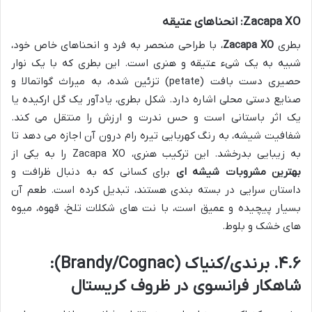
Zacapa XO: انحناهای عتیقه
بطری
Zacapa XO
، با طراحی منحصر به فرد و انحناهای خاص خود،
شبیه به یک شیء عتیقه و هنری است. این بطری که با یک نوار
حصیری دست بافت (petate) تزئین شده، به میراث گواتمالا و
صنایع دستی محلی اشاره دارد. شکل بطری، یادآور یک گل ارکیده یا
یک اثر باستانی است و حس ندرت و ارزش را منتقل می کند.
شفافیت شیشه، به رنگ کهربایی تیره رام درون آن اجازه می دهد تا
به زیبایی بدرخشد. این ترکیب هنری، Zacapa XO را به یکی از
بهترین مشروبات شیشه ای
برای کسانی که به دنبال ظرافت و
داستان سرایی در بسته بندی هستند، تبدیل کرده است. طعم آن
بسیار پیچیده و عمیق است، با نت های شکلات تلخ، قهوه، میوه
های خشک و بلوط.
۴.۶. برندی/کنیاک (Brandy/Cognac):
شاهکار فرانسوی در ظروف کریستال