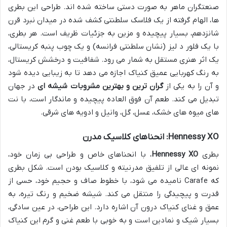
صنعتگران ماهر به صورت دستی ساخته شده اند. طراحی این بطری
ها، الهام گرفته از یک فلاسک سلطنتی کشف شده در میدان نبرد قرن
شانزدهم، بسیار پیچیده و مزین به جزئیات ظریف است. هر بطری،
با یک فلور د لیز (نشان سلطنتی فرانسه) و یک چوب پنبه کریستالی،
یک اثر هنری مستقل به شمار می رود. شفافیت و درخشش کریستال،
به رنگ کهربایی عمیق کنیاک اجازه می دهد تا به زیبایی دیده شود
و آن را به یکی از
گران ترین و بهترین مشروبات شیشه ای
در جهان
تبدیل می کند. طعم آن فوق العاده پیچیده و ماندگار است، با نت
های میوه های خشک، عسل، گل، وانیل و ادویه های شرقی.
Hennessy XO: انحناهای کلاسیک مدرن
بطری
Hennessy XO
، با انحناهای خاص و طراحی بی زمان خود،
نمونه ای عالی از تلفیق مدرنیته و کلاسیک بودن است. شکل بطری
که Carafe نامیده می شود، با خطوط صاف و حجیم خود، حسی از
قدرت و پیچیدگی را منتقل می کند. شیشه ضخیم و رنگ تیره، به
عمق و غنای کنیاک درون آن اشاره دارد. این طراحی، در عین سادگی،
بسیار شیک و نمادین است و به خوبی با طعم غنی و گرم این کنیاک