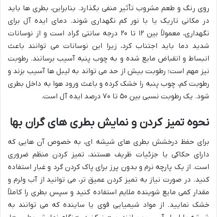
روی رنگ و طعم مشروب تأثیر منفی بگذارد. بنابراین، بطری ها باید
در مکانی تاریک یا با نور کم نگهداری شوند. دمای ایده آل برای
نگهداری، معمولاً بین ۱۲ تا ۲۰ درجه سانتی گراد است و از نوسانات
شدید دما باید اجتناب کرد، زیرا این نوسانات می توانند باعث
انبساط و انقباض مایع شده و به چوب پنبه آسیب برسانند. رطوبت
نیز مهم است؛ رطوبت بیش از حد می تواند به لیبل ها آسیب بزند و
رطوبت کم، چوب پنبه را خشک کرده و باعث ورود هوا به داخل بطری
شود. یک رطوبت نسبی بین ۵۰ تا ۷۰ درصد ایده آل است.
نحوه تمیز کردن و نمایش بطری های گران بها
برای حفظ درخشش بطری های شیشه ای، به خصوص آن هایی که
دارای حکاکی یا جزئیات ظریف هستند، تمیز کردن منظم ضروری
است. از یک پارچه نرم و بدون پرز برای پاک کردن گرد و غبار استفاده
کنید. در صورت نیاز به تمیز کردن عمیق تر، می توانید از آب ولرم و
مقدار کمی مایع شوینده ملایم استفاده کنید و سپس بطری را کاملاً
خشک نمایید. از مواد شیمیایی قوی یا ساینده که می توانند به