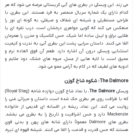
می زند. این ویسکی در بطری های آبی کریستالی عرضه می شود که هر
کدام دارای یک شماره سریال منحصر به فرد هستند. این بطری، با
طراحی مستطیلی و شیشه ای شفاف و صیقلی، به گونه ای نور را
منعکس می کند که گویی جواهری درخشان است. درب نقره ای یا
طلایی براق و لیبل ساده اما شیک، حس کلاسیک و مدرن را همزمان
القا می کنند. داستان سرایی پشت این بطری آبی، به ندرت و کیفیت
استثنایی ویسکی درون آن اشاره دارد. طعم آن فوق العاده نرم و
عمیق است، با لایه هایی از عسل، میوه های خشک، دود ملایم و
ادویه های لطیف که در کام به آرامی محو می شود.
The Dalmore: شکوه شاخ گوزن
ویسکی
The Dalmore
، با نماد شاخ گوزن دوازده شاخه (Royal Stag)
که با ظرافت روی هر بطری حک شده است، داستان و میراثی غنی را
روایت می کند. این نماد، ریشه در افسانه ای قدیمی از خانواده
Mackenzie دارد و حس اشرافیت و تاریخ را به بطری می بخشد.
بطری های Dalmore معمولاً دارای شانه های پهن و بدنی قوی
هستند که حس قدرت و قدمت را القا می کنند. شیشه قهوه ای تیره،