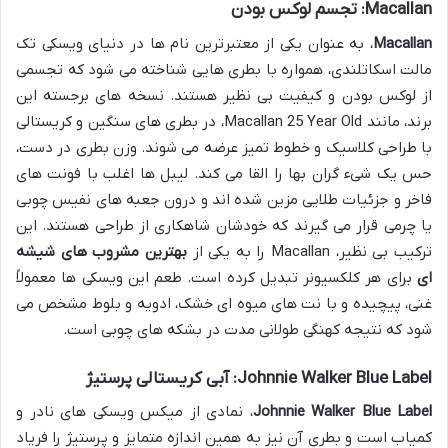
Macallan: تجسم لوکس بودن
Macallan
، به عنوان یکی از معتبرترین نام ها در دنیای ویسکی تک
مالت اسکاتلندی، همواره با بطری هایی شناخته می شود که تجسمی
از لوکس بودن و کیفیت بی نظیر هستند. نسخه های برجسته این
برند، مانند Macallan 25 Year Old، در بطری های سنگین و کریستالی
با طراحی کلاسیک و خطوط تمیز عرضه می شوند. وزن بطری در دست،
حس یک شیء گران بها را القا می کند. لیبل ها اغلب با فونت های
فاخر و جزئیات طلایی مزین شده اند و درون جعبه های نفیس چوبی
یا چرمی قرار می گیرند که خودشان شاهکاری از طراحی هستند. این
ترکیب بی نظیر، Macallan را به یکی از
بهترین مشروب های شیشه
ای
برای هر کلکسیونر تبدیل کرده است. طعم این ویسکی ها معمولاً
غنی، پیچیده و با نت های میوه ای خشک، ادویه و بلوط مشخص می
شود که نتیجه کهنگی طولانی مدت در بشکه های چوبی است.
Johnnie Walker Blue Label: آبی کریستالی پرستیژ
Johnnie Walker Blue Label
، نمادی از میکس ویسکی های نادر و
کمیاب است و بطری آن نیز به همین اندازه متمایز و پرستیژ را فریاد