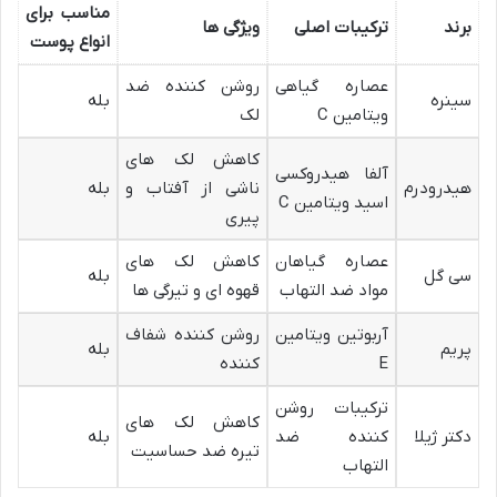
مناسب برای
برند
ترکیبات اصلی
ویژگی ها
انواع پوست
عصاره گیاهی
روشن کننده ضد
سینره
بله
ویتامین C
لک
کاهش لک های
آلفا هیدروکسی
هیدرودرم
ناشی از آفتاب و
بله
اسید ویتامین C
پیری
عصاره گیاهان
کاهش لک های
سی گل
بله
مواد ضد التهاب
قهوه ای و تیرگی ها
آربوتین ویتامین
روشن کننده شفاف
پریم
بله
E
کننده
ترکیبات روشن
کاهش لک های
دکتر ژیلا
کننده ضد
بله
تیره ضد حساسیت
التهاب