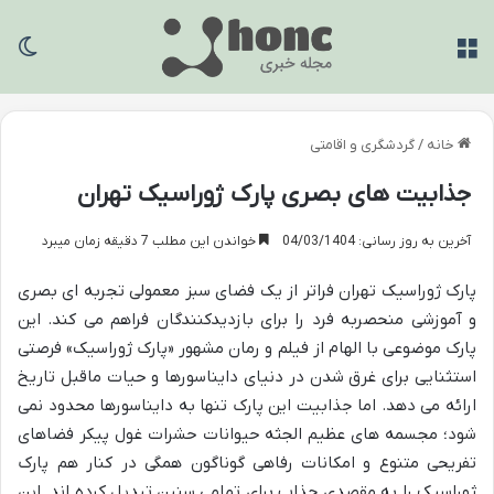
منو
تغی
خانه
/
گردشگری و اقامتی
جذابیت های بصری پارک ژوراسیک تهران
آخرین به روز رسانی: 04/03/1404
خواندن این مطلب 7 دقیقه زمان میبرد
پارک ژوراسیک تهران فراتر از یک فضای سبز معمولی تجربه ای بصری
و آموزشی منحصربه فرد را برای بازدیدکنندگان فراهم می کند. این
پارک موضوعی با الهام از فیلم و رمان مشهور «پارک ژوراسیک» فرصتی
استثنایی برای غرق شدن در دنیای دایناسورها و حیات ماقبل تاریخ
ارائه می دهد. اما جذابیت این پارک تنها به دایناسورها محدود نمی
شود؛ مجسمه های عظیم الجثه حیوانات حشرات غول پیکر فضاهای
تفریحی متنوع و امکانات رفاهی گوناگون همگی در کنار هم پارک
ژوراسیک را به مقصدی جذاب برای تمامی سنین تبدیل کرده اند. این