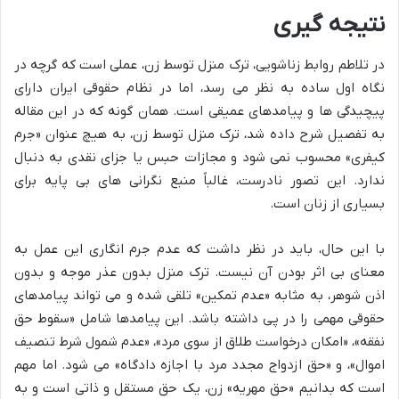
نتیجه گیری
در تلاطم روابط زناشویی، ترک منزل توسط زن، عملی است که گرچه در
نگاه اول ساده به نظر می رسد، اما در نظام حقوقی ایران دارای
پیچیدگی ها و پیامدهای عمیقی است. همان گونه که در این مقاله
به تفصیل شرح داده شد، ترک منزل توسط زن، به هیچ عنوان «جرم
کیفری» محسوب نمی شود و مجازات حبس یا جزای نقدی به دنبال
ندارد. این تصور نادرست، غالباً منبع نگرانی های بی پایه برای
بسیاری از زنان است.
با این حال، باید در نظر داشت که عدم جرم انگاری این عمل به
معنای بی اثر بودن آن نیست. ترک منزل بدون عذر موجه و بدون
اذن شوهر، به مثابه «عدم تمکین» تلقی شده و می تواند پیامدهای
حقوقی مهمی را در پی داشته باشد. این پیامدها شامل «سقوط حق
نفقه»، «امکان درخواست طلاق از سوی مرد»، «عدم شمول شرط تنصیف
اموال»، و «حق ازدواج مجدد مرد با اجازه دادگاه» می شود. اما مهم
است که بدانیم «حق مهریه» زن، یک حق مستقل و ذاتی است و به