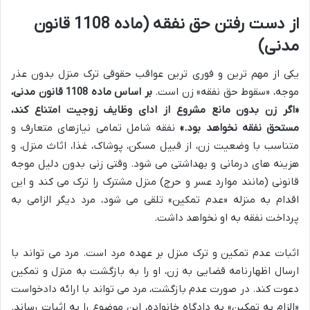
از دست رفتن حق نفقه (ماده 1108 قانون
مدنی)
یکی از مهم ترین و فوری ترین عواقب حقوقی ترک منزل بدون عذر
موجه، «سقوط حق نفقه» زن است.
بر اساس ماده 1108 قانون مدنی،
«اگر زن بدون مانع مشروع از ادای وظایف زوجیت امتناع کند،
مستحق نفقه نخواهد بود.»
نفقه شامل تمامی نیازهای متعارف و
متناسب با وضعیت زن، از قبیل مسکن، پوشاک، غذا، اثاث منزل، و
هزینه های درمانی و بهداشتی می شود. وقتی زنی بدون دلیل موجه
قانونی (مانند موارد عسر و حرج) منزل مشترک را ترک می کند و این
اقدام به منزله «عدم تمکین» تلقی می شود، مرد دیگر الزامی به
پرداخت نفقه به او نخواهد داشت.
اثبات عدم تمکین و ترک منزل بر عهده مرد است. مرد می تواند با
ارسال اظهارنامه قضایی به زن، او را به بازگشت به منزل و تمکین
دعوت کند. در صورت عدم بازگشت، مرد می تواند با ارائه دادخواست
«الزام به تمکین» به دادگاه خانواده، این موضوع را به اثبات رساند.