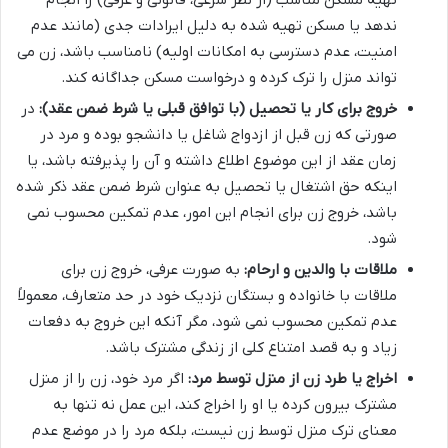
تهیه مسکن مناسب (از نظر شرعی، قانونی و عرفی) را انجام
ندهد یا مسکن تهیه شده به دلیل ایرادات جدی (مانند عدم
امنیت، عدم دسترسی به امکانات اولیه) نامناسب باشد، زن می
تواند منزل را ترک کرده و درخواست مسکن جداگانه کند.
خروج برای کار یا تحصیل (با توافق قبلی یا شرط ضمن عقد):
در
صورتی که زن قبل از ازدواج شاغل یا دانشجو بوده و مرد در
زمان عقد از این موضوع اطلاع داشته و آن را پذیرفته باشد، یا
اینکه حق اشتغال یا تحصیل به عنوان شرط ضمن عقد ذکر شده
باشد، خروج زن برای انجام این امور، عدم تمکین محسوب نمی
شود.
ملاقات با والدین و ارحام:
به صورت عرفی، خروج زن برای
ملاقات با خانواده و بستگان نزدیک خود در حد متعارف، معمولاً
عدم تمکین محسوب نمی شود، مگر آنکه این خروج به دفعات
زیاد و به قصد امتناع کلی از زندگی مشترک باشد.
اخراج یا طرد زن از منزل توسط مرد:
اگر مرد خود، زن را از منزل
مشترک بیرون کرده یا او را اخراج کند، این عمل نه تنها به
معنای ترک منزل توسط زن نیست، بلکه مرد را در موضع عدم