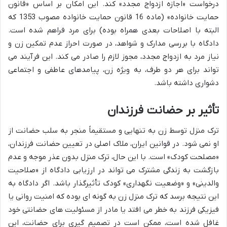
درخواست «اجازه ازدواج مجدد» کند. این امکان بر اساس «قانون
حمایت خانواده» (ماده 16 قانون حمایت خانواده مصوب 1353 که
البته با اصلاحات بعدی همراه بوده) برای مرد فراهم شده است.
دادگاه با بررسی مدارک و شواهد، در صورت احراز عدم تمکین زن و
نیاز مرد به ازدواج مجدد، مجوز لازم را صادر می کند. این فرآیند می
تواند برای هر دو طرف، به ویژه زن، پیامدهای عاطفی و اجتماعی
دشواری داشته باشد.
تأثیر بر حضانت فرزندان
ترک منزل توسط زن به تنهایی و مستقیماً منجر به سلب حضانت از
او نمی شود. در قوانین ایران، ملاک اصلی در تعیین حضانت فرزندان،
«مصلحت کودک» است. با این حال، ترک منزل بدون عذر موجه و عدم
بازگشت به زندگی مشترک می تواند در ارزیابی دادگاه از «صلاحیت
والدینی» و «وضعیت نگهداری» کودک تأثیرگذار باشد. اگر دادگاه به
این نتیجه برسد که ترک منزل زن به گونه ای بوده که امنیت روانی یا
فیزیکی فرزند به خطر می افتد یا مادر از مسئولیت های حضانتی خود
غافل شده است، ممکن است در تصمیم گیری برای حضانت، این