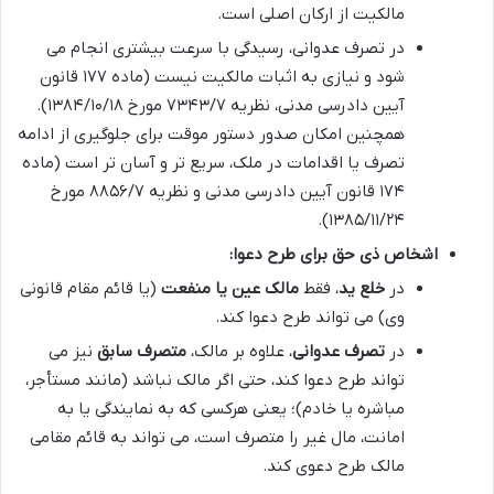
مالکیت از ارکان اصلی است.
در تصرف عدوانی، رسیدگی با سرعت بیشتری انجام می
شود و نیازی به اثبات مالکیت نیست (ماده ۱۷۷ قانون
آیین دادرسی مدنی، نظریه ۷۳۴۳/۷ مورخ ۱۳۸۴/۱۰/۱۸).
همچنین امکان صدور دستور موقت برای جلوگیری از ادامه
تصرف یا اقدامات در ملک، سریع تر و آسان تر است (ماده
۱۷۴ قانون آیین دادرسی مدنی و نظریه ۸۸۵۶/۷ مورخ
۱۳۸۵/۱۱/۲۴).
اشخاص ذی حق برای طرح دعوا:
در
خلع ید
، فقط
مالک عین یا منفعت
(یا قائم مقام قانونی
وی) می تواند طرح دعوا کند.
در
تصرف عدوانی
، علاوه بر مالک،
متصرف سابق
نیز می
تواند طرح دعوا کند، حتی اگر مالک نباشد (مانند مستأجر،
مباشره یا خادم)؛ یعنی هرکسی که به نمایندگی یا به
امانت، مال غیر را متصرف است، می تواند به قائم مقامی
مالک طرح دعوی کند.