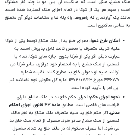
ملک مشاع، ملکی است که مالکیت آن بین دو یا چند نفر مشترک
است و سهم هر یک از شرکا در تمام اجزای ملک گسترده شده است.
مانند یک آپارتمان که راهروها، راه پله ها و مشاعات دیگر آن متعلق
به تمامی ساکنین است.
امکان طرح دعوا:
دعوای خلع ید از ملک مشاع توسط یکی از شرکا
علیه شریک متصرف یا شخص ثالث قابل پذیرش است. به
عبارت دیگر، اگر یکی از شرکا بدون اجازه سایر شرکا، تمام یا
قسمتی از ملک مشاع را به انحصار خود درآورد، سایر شرکا می
توانند علیه او دعوای خلع ید مطرح کنند. نظریه شماره
۴۴۶۷/۷ مورخ ۱۳۷۴/۰۷/۲۳ اداره کل حقوقی قوه قضائیه نیز
این امر را تأیید کرده است.
نحوه اجرای حکم:
اجرای حکم خلع ید در ملک مشاع، دارای
ظرافت های خاصی است. مطابق
ماده ۴۳ قانون اجرای احکام
مدنی
، اگر حکم خلع ید علیه متصرف ملک مشاع به نفع مالک
قسمتی از ملک مشاع صادر شود، متصرف از تمام ملک خلع ید
می شود. اما تصرف محکوم له در ملک خلع ید شده، مشمول