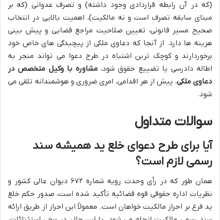
(که در آن رابطه قراردادی وجود داشته) و تصرف عدوانی (که بر
مبنای سابقه تصرف است و نه مالکیت)، اهمیت بالایی در انتخاب
صحیح مسیر قانونی، تعیین صلاحیت مراجع قضایی و پیش بینی
هزینه ها دارد. از آنجا که دعاوی ملکی از پیچیدگی های خاص خود
برخوردارند و کوچک ترین اشتباه در طرح دعوا می تواند منجر به
اطاله دادرسی یا تضییع حقوق شود،
مشاوره با وکیل متخصص در
دعاوی ملکی
، پیش از هر اقدامی، امری ضروری و هوشمندانه تلقی می
شود.
سوالات متداول
آیا برای طرح دعوای خلع ید همیشه سند
رسمی لازم است؟
همان طور که در رأی وحدت رویه شماره ۶۷۲ دیوان عالی کشور و
نظریات اداره حقوقی قوه قضائیه تأکید شده است، صدور حکم خلع
ید فرع بر احراز مالکیت خواهان است. معمولاً این احراز از طریق ارائه
سند رسمی مالکیت انجام می شود. با این حال، در برخی استثنائات،