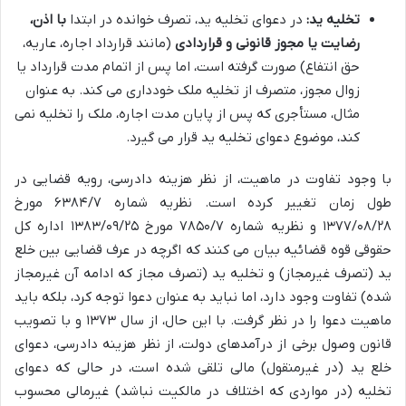
تخلیه ید:
در دعوای تخلیه ید، تصرف خوانده در ابتدا
با اذن،
رضایت یا مجوز قانونی و قراردادی
(مانند قرارداد اجاره، عاریه،
حق انتفاع) صورت گرفته است، اما پس از اتمام مدت قرارداد یا
زوال مجوز، متصرف از تخلیه ملک خودداری می کند. به عنوان
مثال، مستأجری که پس از پایان مدت اجاره، ملک را تخلیه نمی
کند، موضوع دعوای تخلیه ید قرار می گیرد.
با وجود تفاوت در ماهیت، از نظر هزینه دادرسی، رویه قضایی در
طول زمان تغییر کرده است. نظریه شماره ۶۳۸۴/۷ مورخ
۱۳۷۷/۰۸/۲۸ و نظریه شماره ۷۸۵۰/۷ مورخ ۱۳۸۳/۰۹/۲۵ اداره کل
حقوقی قوه قضائیه بیان می کنند که اگرچه در عرف قضایی بین خلع
ید (تصرف غیرمجاز) و تخلیه ید (تصرف مجاز که ادامه آن غیرمجاز
شده) تفاوت وجود دارد، اما نباید به عنوان دعوا توجه کرد، بلکه باید
ماهیت دعوا را در نظر گرفت. با این حال، از سال ۱۳۷۳ و با تصویب
قانون وصول برخی از درآمدهای دولت، از نظر هزینه دادرسی، دعوای
خلع ید (در غیرمنقول) مالی تلقی شده است، در حالی که دعوای
تخلیه (در مواردی که اختلاف در مالکیت نباشد) غیرمالی محسوب