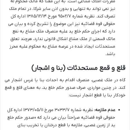
مقررات املاک مشاعی است. به این معنا که مالک محکوم له
نیز نمی تواند به تنهایی و بدون اذن سایر شرکا، در تمام ملک
تصرف کند. نظریه شماره ۹۵۰۲/۷ مورخ ۱۳۸۵/۱۲/۱۴ اداره کل
حقوقی قوه قضائیه نیز این موضوع را تشریح کرده و بیان می
دارد که اجرای حکم خلع ید علیه متصرف ملک مشاع به نفع
مالک قسمتی از ملک مشاع اشکال قانونی ندارد، هرچند تعلق
مستحدثات ایجاد شده در عرصه مشاع به محکوم علیه محرز
باشد.
قلع و قمع مستحدثات (بنا و اشجار)
گاه در ملک غصبی، متصرف اقدام به احداث بنا یا غرس اشجار می
کند. در چنین مواردی، صرف صدور حکم خلع ید، به معنای قلع و قمع
خودکار بنا یا قطع اشجار نیست:
عدم ملازمه:
نظریه شماره ۳۰۳۳/۷ مورخ ۱۳۷۳/۰۵/۱۱ اداره کل
حقوقی قوه قضائیه صراحتاً بیان می دارد که «صدور حکم خلع
ید از زمین غصبی، ملازمه با قطع درختان یا تخریب بنای