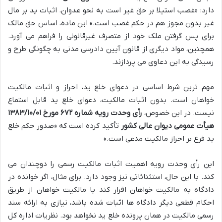
دارد: «غصب استیلا بر حق غیر است به نحو عدوان. اثبات ید بر مال
غیر بدون مجوز هم در حکم غصب است.» این ماده، اساس حق مالک
برای پس گرفتن ملک خود از متصرف غیرقانونی را فراهم می آورد.
همچنین، مواد دیگری از قانون آیین دادرسی مدنی به چگونگی طرح و
رسیدگی به این دعاوی می پردازند.
مهم ترین شرط اساسی در دعوای خلع ید، احراز و اثبات مالکیت
خواهان است. بدون اثبات مالکیت، دعوای خلع ید قابل استماع
نیست. در این خصوص،
رأی وحدت رویه شماره ۶۷۲ مورخ ۱۳۸۳/۱۰/۰۱
هیأت عمومی دیوان عالی کشور
تأکید کرده است که «صدور حکم خلع
ید فرع بر احراز مالکیت مدعی است.»
این رأی وحدت رویه اهمیت اثبات مالکیت رسمی را دوچندان می
کند. با این حال، استثنائاتی نیز وجود دارد. برای مثال، اگر خوانده در
دادگاه به مالکیت خواهان اقرار کند یا مالکیت خواهان از طریق
احکام قطعی دیگر دادگاه ها اثبات شده باشد، نیازی به ارائه سند
رسمی مالکیت در همان پرونده خلع ید نخواهد بود. نظریات اداره کل