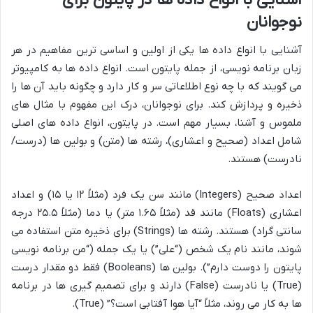
نوجوانان
آشنایی با انواع داده ها یکی از اولین و اساسی ترین مفاهیم در هر
زبان برنامه نویسی، از جمله پایتون است. انواع داده ها به کامپیوتر
می گویند که با چه نوع اطلاعاتی سر و کار دارد و چگونه باید آن ها را
ذخیره و پردازش کند. برای نوجوانان، درک این مفهوم با مثال های
ملموس و آشنا، بسیار مهم است. در پایتون، انواع داده های اصلی
شامل اعداد (صحیح و اعشاری)، رشته ها (متن) و بولین ها (درست/
نادرست) هستند.
اعداد صحیح (Integers) مانند سن یک فرد (مثلاً ۱۲ یا ۱۵) و اعداد
اعشاری (Floats) مانند قد (مثلاً ۱.۶۵ متر) یا دما (مثلاً ۲۵.۵ درجه
سانتی گراد) هستند. رشته ها (Strings) برای ذخیره متن استفاده می
شوند، مانند نام یک شخص (“علی”) یا یک جمله (“من برنامه نویسی
پایتون را دوست دارم”). بولین ها (Booleans) فقط دو مقدار درست
(True) یا نادرست (False) دارند و برای تصمیم گیری ها در برنامه
ها به کار می روند، مثلاً “آیا هوا آفتابی است؟” (True).