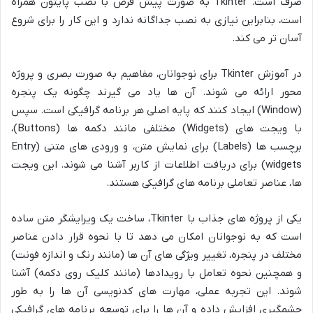
صرف است. Tkinter به صورت پیش فرض با نصب پایتون همراه
است، بنابراین نیازی به نصب جداگانه ندارد و این کار را برای شروع
آسان تر می کند.
در آموزش Tkinter برای نوجوانان، مفاهیم به صورت بصری و پروژه
محور ارائه می شوند. آن ها یاد می گیرند چگونه یک پنجره
(Window) ایجاد کنند که پایه اصلی هر برنامه گرافیکی است. سپس
با ویجت های (Widgets) مختلفی مانند دکمه ها (Buttons)،
برچسب ها (Labels) برای نمایش متن، و ورودی های متنی (Entry
widgets) برای دریافت اطلاعات از کاربر آشنا می شوند. این ویجت
ها، عناصر تعاملی برنامه های گرافیکی هستند.
یکی از پروژه های جذاب با Tkinter، ساخت یک ویرایشگر متن ساده
است که به نوجوانان امکان می دهد تا با نحوه قرار دادن عناصر
مختلف در پنجره، تغییر ویژگی های آن ها (مانند رنگ و اندازه فونت)
و همچنین نحوه تعامل با رویدادها (مانند کلیک روی دکمه) آشنا
شوند. این تجربه عملی، مهارت های کدنویسی آن ها را به طور
چشمگیری افزایش داده و آن ها را برای توسعه برنامه های گرافیکی