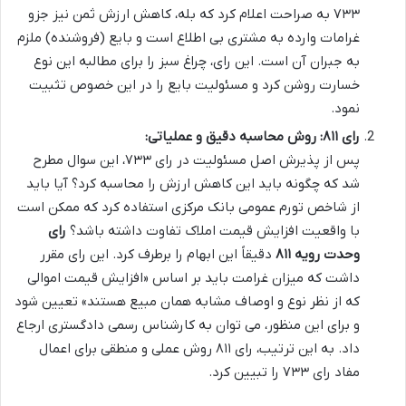
۷۳۳ به صراحت اعلام کرد که بله، کاهش ارزش ثمن نیز جزو
غرامات وارده به مشتری بی اطلاع است و بایع (فروشنده) ملزم
به جبران آن است. این رای، چراغ سبز را برای مطالبه این نوع
خسارت روشن کرد و مسئولیت بایع را در این خصوص تثبیت
نمود.
رای ۸۱۱: روش محاسبه دقیق و عملیاتی:
پس از پذیرش اصل مسئولیت در رای ۷۳۳، این سوال مطرح
شد که چگونه باید این کاهش ارزش را محاسبه کرد؟ آیا باید
از شاخص تورم عمومی بانک مرکزی استفاده کرد که ممکن است
با واقعیت افزایش قیمت املاک تفاوت داشته باشد؟
رای
وحدت رویه ۸۱۱
دقیقاً این ابهام را برطرف کرد. این رای مقرر
داشت که میزان غرامت باید بر اساس «افزایش قیمت اموالی
که از نظر نوع و اوصاف مشابه همان مبیع هستند» تعیین شود
و برای این منظور، می توان به کارشناس رسمی دادگستری ارجاع
داد. به این ترتیب، رای ۸۱۱ روش عملی و منطقی برای اعمال
مفاد رای ۷۳۳ را تبیین کرد.