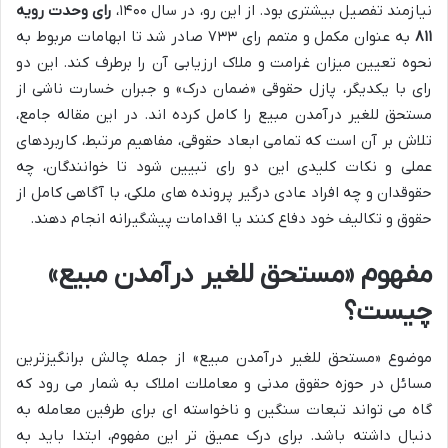
نیازمند تفصیل بیشتری بود. از این رو، در سال ۱۴۰۰،
رای وحدت رویه
۸۱۱
به عنوان مکمل و متمم رای ۷۳۳ صادر شد تا ابهامات مربوط به
نحوه تعیین میزان غرامت و ملاک ارزیابی آن را برطرف کند. این دو
رای با یکدیگر، پازل حقوقی «ضمان درک» و جبران خسارت ناشی از
مستحق للغیر درآمدن مبیع را کامل کرده اند. در این مقاله جامع،
تلاش بر آن است که تمامی ابعاد حقوقی، مفاهیم مرتبط، کاربردهای
عملی و نکات کلیدی این دو رای تبیین شود تا خوانندگان، چه
حقوقدان و چه افراد عادی درگیر پرونده های ملکی، با آگاهی کامل از
حقوق و تکالیف خود دفاع کنند یا اقدامات پیشگیرانه انجام دهند.
مفهوم «مستحق للغیر درآمدن مبیع»
چیست؟
موضوع «مستحق للغیر درآمدن مبیع» از جمله چالش برانگیزترین
مسائل در حوزه حقوق مدنی و معاملات املاک به شمار می رود که
گاه می تواند تبعات سنگین و ناخواسته ای برای طرفین معامله به
دنبال داشته باشد. برای درک عمیق تر این مفهوم، ابتدا باید به