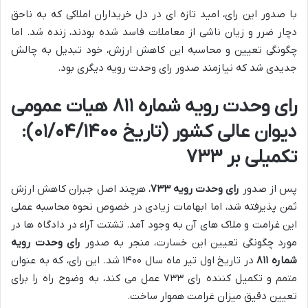
با صدور این رای، امید تازه ای در دل خریداران املاکی که به ناحق
دچار ضرر و زیان ناشی از معاملات فاسد شده بودند، زنده شد. اما
چگونگی تعیین و محاسبه این کاهش ارزش، خود تبدیل به چالش
جدیدی شد که نیازمند صدور رای وحدت رویه دیگری بود.
رای وحدت رویه شماره ۸۱۱ هیات عمومی
دیوان عالی کشور (تاریخ ۰۱/۰۴/۱۴۰۰):
تکمیلی بر ۷۳۳
پس از صدور
رای وحدت رویه ۷۳۳
، هرچند اصل جبران کاهش ارزش
ثمن پذیرفته شد، اما ابهامات زیادی در خصوص نحوه محاسبه عملی
این غرامت و ملاک های آن به وجود آمد. تشتت آراء در دادگاه ها در
مورد چگونگی تعیین این خسارت، منجر به صدور
رای وحدت رویه
شماره ۸۱۱
در تاریخ اول تیر ماه سال ۱۴۰۰ شد. این رای، که به عنوان
متمم و تکمیل کننده رای ۷۳۳ عمل می کند، به وضوح راه را برای
تعیین دقیق میزان غرامت هموار ساخت.