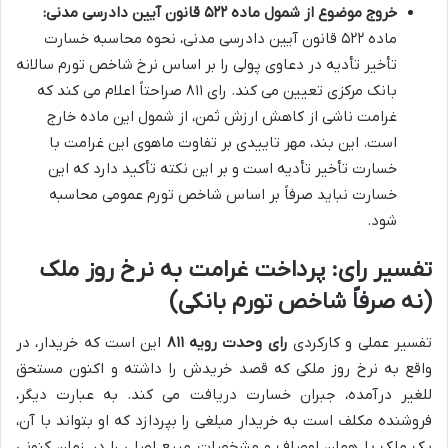
خروج موضوع از شمول ماده ۵۲۲ قانون آیین دادرسی مدنی:
ماده ۵۲۲ قانون آیین دادرسی مدنی، نحوه محاسبه خسارت
تأخیر تأدیه در دعاوی پولی را بر اساس نرخ شاخص تورم سالانه
بانک مرکزی تعیین می کند. رای ۸۱۱ صراحتاً اعلام می کند که
غرامت ناشی از کاهش ارزش ثمن، از شمول این ماده خارج
است. این بند، مهر تاییدی بر تفاوت ماهوی این غرامت با
خسارت تأخیر تأدیه است و بر این نکته تأکید دارد که این
خسارت نباید صرفاً بر اساس شاخص تورم عمومی محاسبه
شود.
تفسیر رای: پرداخت غرامت به نرخ روز ملک
(نه صرفاً شاخص تورم بانکی)
تفسیر عملی و کارکردی
رای وحدت رویه ۸۱۱
این است که خریدار، در
واقع به نرخ روز ملکی که قصد خریدش را داشته و اکنون مستحق
للغیر درآمده، جبران خسارت دریافت می کند. به عبارت دیگر،
فروشنده مکلف است به خریدار مبلغی را بپردازد که او بتواند با آن،
یک ملک با همان اوصاف و مشخصات مبیع اصلی را در زمان کنونی