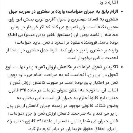
اشاره دارد.
الزام بایع به جبران «غرامات» وارده بر مشتری در صورت جهل
مشتری به فساد:
مهمترین و تحول آفرین ترین بخش این رای،
همین نکته است. رای تصریح می کند که اگر خریدار در زمان
معامله از فاسد بودن آن (مستحق للغیر بودن مبیع) بی اطلاع
بوده باشد، فروشنده علاوه بر استرداد ثمن، باید «غرامات»
وارده بر مشتری را نیز جبران کند. شرط جهل مشتری در اینجا از
اهمیت بالایی برخوردار است.
تاکید بر شمول غرامات بر «کاهش ارزش ثمن»:
و در نهایت، اوج
تحول در این رای، آنجاست که به صراحت اعلام می دارد «چون
ثمن در اختیار بایع بوده است در صورت کاهش ارزش ثمن و
اثبات آن، با توجه به اطلاق عنوان غرامات در ماده ۳۹۱ قانون
مدنی بایع قانوناً ملزم به جبران آن است.» این بخش، به
وضوح شکاف قانونی موجود در زمینه جبران کاهش ارزش پول
را پر می کند و به صراحت، کاهش ارزش ثمن را جزو «غرامات»
قابل جبران می شمارد. این تفسیر از ماده ۳۹۱ قانون مدنی، راه
را برای احقاق حقوق خریداران در برابر تورم باز کرد.