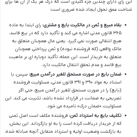
این رای دارای چندین جزء کلیدی است که درک هر یک از آن ها برای
شناخت عمق تحول ایجاد شده ضروری است:
بقاء مبیع و ثمن در مالکیت بایع و مشتری:
رای ابتدا به ماده
۳۶۵ قانون مدنی اشاره می کند و تأکید دارد که در بیع فاسد،
هیچ انتقالی صورت نمی گیرد. یعنی مال همچنان متعلق به
مالک واقعی (که فروشنده نبوده) و ثمن پرداختی همچنان
متعلق به خریدار است. این جمله، تأکید دوباره ای بر ماهیت
بیع فاسد و عدم تحقق انتقال مالکیت دارد.
ضمان بایع در صورت مستحق للغیر درآمدن مبیع:
سپس، با
استناد به مواد ۳۹۰ و ۳۹۱ قانون مدنی، مسئولیت فروشنده
(بایع) را در صورت مستحق للغیر درآمدن مبیع، حتی اگر
تصریحی به ضمانت در قرارداد نشده باشد، تثبیت می کند. این
مسئولیت، «ضمان درک» نامیده می شود.
تکلیف بایع به استرداد ثمن:
فروشنده مکلف است اصل ثمنی
که از خریدار دریافت کرده است را به او بازگرداند. این بخش،
به بازگشت وضعیت اولیه و استرداد متقابل آنچه مبادله شده،