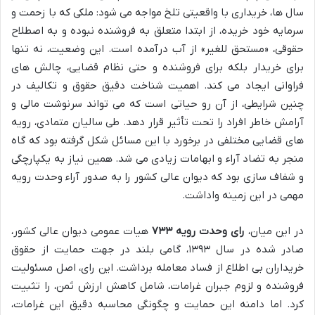
سال ها، خریداری با واقعیتی تلخ مواجه می شود: ملکی که با زحمت و
سرمایه خود خریده، از ابتدا متعلق به فروشنده نبوده و به اصطلاح
حقوقی، «مستحق للغیر» از آب درآمده است. این وضعیت، نه تنها
برای خریدار بلکه برای فروشنده و حتی نظام قضایی، چالش های
فراوانی ایجاد می کند. اهمیت شناخت دقیق حقوق و تکالیف در
چنین شرایطی، از آن رو حیاتی است که می تواند سرنوشت مالی و
آرامش خاطر افراد را تحت تأثیر قرار دهد. طی سالیان متمادی، رویه
های قضایی مختلفی در برخورد با این مسائل شکل گرفته بود که گاه
منجر به تضاد آراء و ابهامات زیادی می شد. همین نیاز به یکپارچگی
و شفاف سازی بود که دیوان عالی کشور را به صدور آراء وحدت رویه
مهمی در این زمینه واداشت.
در این میان،
رای وحدت رویه ۷۳۳
هیات عمومی دیوان عالی کشور،
صادر شده در سال ۱۳۹۳، گامی بلند در جهت حمایت از حقوق
خریداران بی اطلاع از فساد معامله برداشت. این رای، اصل مسئولیت
فروشنده و لزوم جبران غرامات، شامل کاهش ارزش ثمن، را تثبیت
کرد. اما دامنه این حمایت و چگونگی محاسبه دقیق این غرامات،