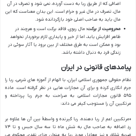
اضافی که از طریق ربا به دست آورده، نمی شود و تصرف در آن
مال، تصرف در مال غیر و حرام است. این بدان معناست که این
مال باید به صاحب اصلی خود بازگردانده شود.
محرومیت از برکت:
مال ربوی، فاقد برکت است و هرچند در
ظاهر افزایش یابد، اما از خیر و پایداری لازم برخوردار نخواهد
بود و ممکن است به طرق مختلف از بین برود یا آثار سوئی در
زندگی فرد به دنبال داشته باشد.
پیامدهای قانونی در ایران
نظام حقوقی جمهوری اسلامی ایران، با الهام از آموزه های شرعی، ربا را
جرم انگاری کرده و برای آن مجازات هایی در نظر گرفته است. ماده
۵۹۵ قانون مجازات اسلامی به صراحت به جرم ربا پرداخته و
مرتکبین آن را مستوجب کیفر می داند:
«مرتکبین اعم از ربا دهنده، ربا گیرنده و واسطهٔ بین آن ها علاوه بر
ردِ اضافه به صاحب مال به شش ماه تا سه سال حبس و تا ۷۴
ضربه شلاق و نیز معادل مورد ربا به عنوان جزای نقدی محکوم می