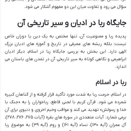
سؤال می رود و تفاوت میان این دو مفهوم آشکار می شود.
جایگاه ربا در ادیان و سیر تاریخی آن
پدیده ربا و ممنوعیت آن، تنها مختص به یک دین یا دوران خاص
نیست؛ بلکه ریشه های عمیقی در تاریخ و آموزه های ادیان بزرگ
الهی دارد. این بخش به بررسی جایگاه ربا در اسلام، دیگر ادیان
ابراهیمی و نگاهی کوتاه به سیر تاریخی آن در تمدن های باستان می
اندازد.
ربا در اسلام
در اسلام، حرمت ربا به شدت مورد تأکید قرار گرفته و از گناهان کبیره
شمرده می شود. قرآن کریم با لحنی قاطع، رباخواران را به «جنگ با
خدا و رسولش» تهدید می کند و عواقب وخیم اخروی و دنیوی برای آن
برمی شمارد. آیات متعددی در سوره های بقره (آیات ۲۷۵، ۲۷۶، ۲۷۸)،
آل عمران (آیه ۱۳۰)، نساء (آیه ۱۶۱) و روم (آیه ۳۹) به موضوع ربا