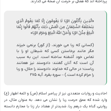
پرداخته اند که همگی بر حرمت آن صحه می گذارند.
«الَّذِينَ يَأْكُلُونَ الرِّبَا لَا يَقُومُونَ إِلَّا كَمَا يَقُومُ الَّذِي
يَتَخَبَّطُهُ الشَّيْطَانُ مِنَ الْمَسِّ ذَلِكَ بِأَنَّهُمْ قَالُوا إِنَّمَا
الْبَيْعُ مِثْلُ الرِّبَا وَأَحَلَّ اللَّهُ الْبَيْعَ وَحَرَّمَ الرِّبَا»
(کسانی که ربا می خورند، (از گور) برنمی خیزند
مگر مانند برخاستن کسی که شیطان او را با
تماس خود آشفته ساخته است. این به سبب
آن است که آنان گفتند: دادوستد نیز همانند
رباست؛ در حالی که خداوند دادوستد را حلال، و ربا
را حرام کرده است.) – سوره بقره، آیه ۲۷۵
احادیث و روایات متعددی نیز از پیامبر اسلام (ص) و ائمه اطهار (ع)
وارد شده که عمق حرمت ربا را نشان می دهد. به عنوان مثال، در
روایتی، گناه یک درهم ربا، شدیدتر از هفتاد بار زنا با محارم دانسته