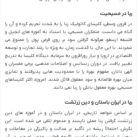
ربا در مسیحیت
در قرون وسطی، کلیسای کاتولیک ربا را به شدت تحریم کرده و آن را
گناه می دانست. متفکران مسیحی، با استناد به آموزه های انجیل و
فلسفه ارسطو، هرگونه گرفتن سود بر روی قرض پول را ممنوع می
شمردند. با این حال، با گذشت زمان، به ویژه با رشد تجارت و توسعه
اقتصادی در اروپا و نیاز روزافزون به سرمایه، دیدگاه کلیسا به تدریج
تغییر یافت. در دوران رنسانس و اصلاحات مذهبی، برخی مفسران و
الهی دانان، مفهوم بهره را با محدودیت هایی پذیرفتند و تمایزی
میان بهره ظالمانه و سود معقول قائل شدند. امروزه، اکثر کلیساهای
مسیحی، بهره معقول بانکی را ربا نمی دانند.
ربا در ایران باستان و دین زرتشت
بر اساس شواهد تاریخی، در ایران باستان و در آموزه های دین
زرتشت، گرفتن ربا عملی ناپسند و مذموم تلقی می شده است. این
نگرش، احتمالاً ریشه در تأکید بر عدالت و پاکیزگی در معاملات و
پرهیز از استثمار داشته است. اگرچه قوانین مدون امروزی در آن