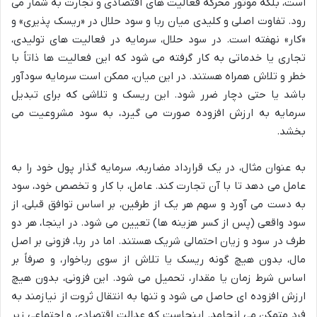
است، بلکه موتور محرکه فعالیت های اقتصادی و تجارت به شمار می
رود. تفاوت اصلی و کلیدی میان ربا و سود حلال در «ریسک پذیری» و
«کار» نهفته است. در سود حلال، سرمایه در فعالیت های تولیدی،
تجاری یا خدماتی به کار گرفته می شود که این فعالیت ها ذاتاً با
خطر و تلاش همراه هستند. در این میان، ممکن است سرمایه سودآور
باشد یا حتی دچار ضرر شود. این ریسک و تلاشی که برای تبدیل
سرمایه به ارزش افزوده صورت می گیرد، به سود مشروعیت می
بخشد.
به عنوان مثال، در یک قرارداد مضاربه، سرمایه گذار پول خود را به
عامل می دهد تا با آن تجارت کند. عامل، با کار و تخصص خود، سود
به دست می آورد و سهم هر یک از طرفین، بر اساس توافق قبلی، از
سود واقعی (پس از کسر هزینه ها) تعیین می شود. در اینجا، هر دو
طرف در سود و زیان احتمالی شریک هستند. اما در ربا، فزونی بر اصل
مال، بدون هیچ گونه ریسک یا تلاش از سوی رباخوار، و صرفاً بر
اساس شرط زمان یا مقدار، تحمیل می شود. این فزونی، بدون هیچ
ارزش افزوده ای حاصل می شود و تنها به انتقال ثروت از نیازمند به
فرد متمکن می انجامد. اینجاست که عدالت اقتصادی و اجتماعی زیر