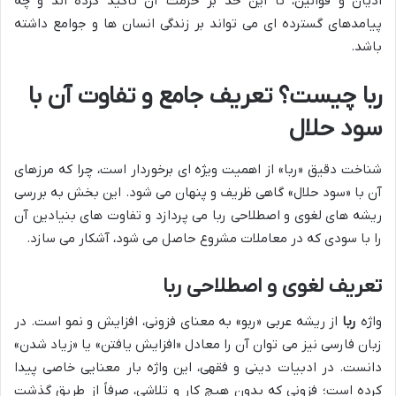
ادیان و قوانین، تا این حد بر حرمت آن تأکید کرده اند و چه
پیامدهای گسترده ای می تواند بر زندگی انسان ها و جوامع داشته
باشد.
ربا چیست؟ تعریف جامع و تفاوت آن با
سود حلال
شناخت دقیق «ربا» از اهمیت ویژه ای برخوردار است، چرا که مرزهای
آن با «سود حلال» گاهی ظریف و پنهان می شود. این بخش به بررسی
ریشه های لغوی و اصطلاحی ربا می پردازد و تفاوت های بنیادین آن
را با سودی که در معاملات مشروع حاصل می شود، آشکار می سازد.
تعریف لغوی و اصطلاحی ربا
واژه
ربا
از ریشه عربی «ربو» به معنای فزونی، افزایش و نمو است. در
زبان فارسی نیز می توان آن را معادل «افزایش یافتن» یا «زیاد شدن»
دانست. در ادبیات دینی و فقهی، این واژه بار معنایی خاصی پیدا
کرده است؛ فزونی که بدون هیچ کار و تلاشی، صرفاً از طریق گذشت