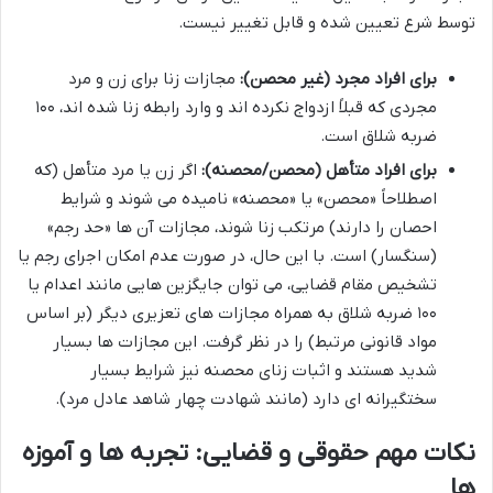
توسط شرع تعیین شده و قابل تغییر نیست.
برای افراد مجرد (غیر محصن):
مجازات زنا برای زن و مرد
مجردی که قبلاً ازدواج نکرده اند و وارد رابطه زنا شده اند، ۱۰۰
ضربه شلاق است.
برای افراد متأهل (محصن/محصنه):
اگر زن یا مرد متأهل (که
اصطلاحاً «محصن» یا «محصنه» نامیده می شوند و شرایط
احصان را دارند) مرتکب زنا شوند، مجازات آن ها «حد رجم»
(سنگسار) است. با این حال، در صورت عدم امکان اجرای رجم یا
تشخیص مقام قضایی، می توان جایگزین هایی مانند اعدام یا
۱۰۰ ضربه شلاق به همراه مجازات های تعزیری دیگر (بر اساس
مواد قانونی مرتبط) را در نظر گرفت. این مجازات ها بسیار
شدید هستند و اثبات زنای محصنه نیز شرایط بسیار
سختگیرانه ای دارد (مانند شهادت چهار شاهد عادل مرد).
نکات مهم حقوقی و قضایی: تجربه ها و آموزه
ها