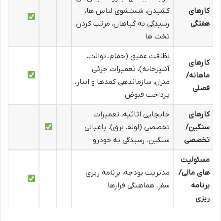
کارهای
کشیدن، شستشوی لباس ها،
هفتگی
رسیدگی به گیاهان، مرتب کردن
تخت ها
نظافت عمیق (حمام، توالت،
کارهای
آشپزخانه)، تعمیرات جزئی
ماهانه/
منزل، سازماندهی کمدها و انبار،
فصلی
پرداخت قبوض
کارهای
جابجایی اثاثیه، تعمیرات
سنگین/
تخصصی (لوله، برق)، باغبانی
تخصصی
سنگین، رسیدگی به خودرو
مسئولیت
های مالی/
مدیریت بودجه، برنامه ریزی
برنامه
سفر، هماهنگی قرارها
ریزی