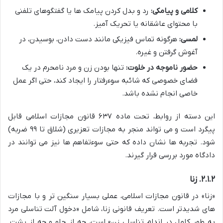
کلامی و پیامکی:
رد و بدل کردن پیامک ها یا گفتگوهای تلفنی
با محتوای عاشقانه یا تحریک آمیز.
لمسی:
هرگونه تماس فیزیکی مانند دست دادن، بوسیدن، در
آغوش گرفتن و غیره.
حضور ناموجه در خلوت:
تنها بودن زن و مرد نامحرم در یک
فضای خصوصی که شائبه سوءرفتار را ایجاد کند، حتی اگر عمل
خاصی انجام نشده باشد.
این دسته از روابط، تحت ماده ۶۳۷ قانون مجازات اسلامی قابل
پیگرد است و می تواند منجر به مجازات تعزیری (شلاق تا ۹۹ ضربه)
شود. تجربه ها نشان داده که حتی سوءتفاهم ها نیز می توانند در
دادگاه مورد بررسی قرار گیرند.
۲.۱.۲. زنا
«زنا» در قانون مجازات اسلامی، عملی بسیار سنگین تر و با مجازات
های شدیدتر است. تعریف قانونی زنا، شامل «دخول آلت تناسلی مرد
به طور کامل در اندام تناسلی زن» است، چه از جلو و چه از پشت.