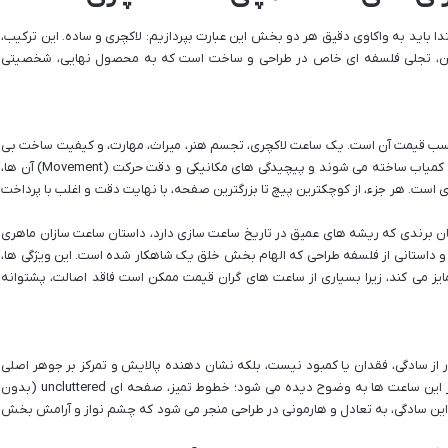
بتدا باید به واکاوی دقیق هر دو بخش این عبارت بپردازیم: لاکچری و ساده. این ترکیب،
 این، تجلی فلسفه ای خاص در طراحی و ساخت است که به محصول نهایی، شخصیتی
برچسب قیمت آن است. یک ساعت لاکچری، تجسم هنر، میراث، مهارت، و کیفیت ساخت بی
نظیر است. این ساعت ها غالباً از مواد اولیه خاص و کمیاب ساخته می شوند و پیچیدگی های مکانیکی و دقت حرکت (Movement) آن ها،
ست. هر جزء، از کوچکترین پیچ تا بزرگترین صفحه، با نهایت دقت و اغلب با پرداخت
تان برندی که ریشه های عمیق در تاریخ ساعت سازی دارد، داستان ساعت سازان ماهری
، و داستانی از فلسفه طراحی که الهام بخش خلق یک شاهکار شده است. این ویژگی ها،
مایز می کند، زیرا بسیاری از ساعت های گران قیمت ممکن است فاقد اصالت، پشتوانه
ور از سادگی، فقدان یا کمبود نیست، بلکه نشان دهنده پالایش و تمرکز بر جوهر اصلی
در این ساعت ها به وضوح دیده می شود؛ خطوط تمیز، صفحه ای uncluttered (بدون
ین سادگی، به تعادل و هارمونی در طراحی منجر می شود که چشم نواز و آرامش بخش