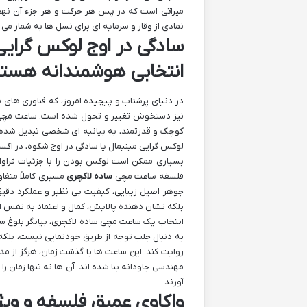
میراثی است که در پس هر حرکت و هر جزء آن نهفت
نمادی از وقار و سرمایه ای برای نسل ها به شمار می آ
سادگی در اوج لوکس گرای
انتخابی هوشمندانه هستن
در دنیای پرشتاب و پیچیده امروز، که فناوری های
نیز دستخوش تغییر و تحول شده است. ساعت مچی، دی
کوچک و قدرتمند، به بیانیه ای شخصی تبدیل شده ا
لوکس گرایی مینیمال یا سادگی در اوج شکوه، در اک
بسیاری ممکن است لوکس بودن را با جزئیات فراوا
فلسفه ساعت مچی
ساده لاکچری
مسیری کاملاً متفا
جوهر اصیل زیبایی، کیفیت بی نظیر و عملکرد دقیق 
بلکه نشان دهنده پالایش، کمال و اعتماد به نفس 
انتخاب یک ساعت مچی ساده لاکچری، بیانگر بلوغ سل
به دنبال جلب توجه از طریق خودنمایی نیست، بلکه 
روایت کند. این ساعت ها با گذشت زمان، هرگز از مد
مهندسی جاودانه بنا شده اند. آن ها نه تنها زمان ر
آورند.
واکاوی عمیق فلسفه و وی