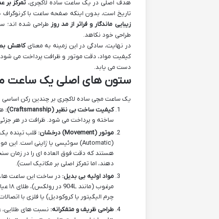
هدف اصلی در یک ساعت ساده لاکچری،
تمرکز بر ع
تاریخ است، بدون اینکه صفحه ساعت با کرنوگراف ه
زیبایی ماندگار و فراتر از مد روز
طراحی شده اند؛ سا
طراحی خود نکاهد.
در نهایت، سادگی در این زمینه به معنای
کاهش بصر
کیفیت مواد، دقت موتور و ظرافت پرداخت می شود. 
دست می یابد.
ستون های اصلی یک ساعت مچ
یک ساعت مچی ساده لاکچری بر چندین رکن اساسی استو
کیفیت ساخت بی نظیر (Craftsmanship):
هر
ساخته و پرداخت می شود. ظرافت در هر جزئی
موتور (Movement) درخشان:
(Automatic) سوئیسی یا ژاپنی است. 
هستند که دقت فوق العاده ای را در زمان سنج
دهند، اما تمرکز اصلی بر مکانیک است).
مواد اولیه بی بدیل:
در ساخت این ساعت ها، ت
مرغوب
چرم الیگیتور یا کروکودیل) یا فلزی با اتصال
طراحی ظریف و متفکرانه:
نسبت های طلایی، عم