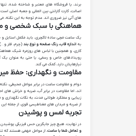
برند، یا فروشگاه های معتبر و شناخته شده، تنه
اصالت، کارت گارانتی بین المللی و جعبه اصلی اس
های آتی نیز ضروری اند. عدم توجه به این نکته، می
هماهنگی با سبک شخصی و م
یک ساعت مچی ساده لاکچری، باید مکمل استایل و ش
به
اندازه قاب، رنگ صفحه و نوع بند
(چرم، فلز و…) 
کاری، و همچنین با لباس های روزمره شیک، هماهنگ 
رویدادهای خاص و رسمی، یا حتی به عنوان یک کال
نیازهایتان دارد، کمک می کند.
مقاومت و نگهداری: حفظ میرا
دوام و مقاومت ساعت در برابر عوامل محیطی، نکته ا
اند، اما مقاومت در برابر آب، ضربه و خراش های اح
زیبایی و عملکرد طولانی مدت، به نکات نگهداری و 
از ضربه و میدان های مغناطیسی قوی، از جمله این 
تجربه لمس و پوشیدن
در نهایت، هیچ چیز جایگزین حس فیزیکی پوشیدن سا
و تعامل شما با ساعت
، از عوامل مهمی هستند که تن