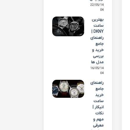
22/05/14
04
بهترین
ساعت
DKNY |
راهنمای
جامع
خرید و
بررسی
مدل ها
16/05/14
04
راهنمای
جامع
خرید
ساعت
انیکار |
نکات
مهم و
معرفی