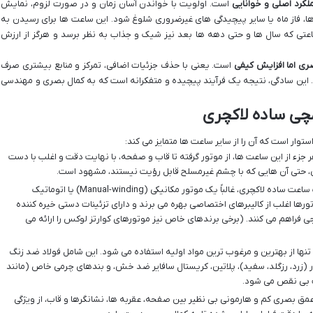
ملکرد اصلی و خوانایی
است. اولویت با خواندن آسان زمان و در صورت لزوم، نمایش
ا، فاز ماه یا سایر پیچیدگی های غیرضروری شلوغ شود. این ساعت ها برای رسیدن به
عتی که سال ها و حتی دهه ها بعد نیز شیک و جذاب به نظر برسد و هرگز از ارزش
ی اما افزایش کیفی
است. یعنی با حذف جزئیات اضافی، تمرکز و منابع بیشتری صرف
این سادگی، نتیجه یک فرآیند پیچیده و متفکرانه است که به کمال بصری و مهندسی
ی ساده لاکچری
ار است که آن را از سایر ساعت ها متمایز می کند:
 جزء از این ساعت ها، از موتور گرفته تا قاب و صفحه، با نهایت دقت و اغلب با دست
، حتی آن هایی که با چشم غیرمسلح قابل رؤیت نیستند، مشهود است.
قلب تپنده یک ساعت ساده لاکچری، غالباً یک موتور مکانیکی (Manual-winding) یا اتوماتیک
این موتورها اغلب از کالیبرهای اختصاصی بهره می برند و دارای تزئینات دستی خیره کننده
ی فراهم می کنند. (برخی برندهای خاص نیز موتورهای کوارتز لوکس را ارائه می
نها از بهترین و مرغوب ترین مواد اولیه استفاده می شود. این شامل فولاد ضد زنگ
 (مانند 904L در رولکس)، طلای ۱۸ عیار (زرد، رزگلد، سفید)، پلاتین، کریستال سافایر ضد خش، و بندهای چرمی خاص (مانند
ات بی نقص می شود.
ق بصری کم و هارمونی بی نظیر بین صفحه، عقربه ها، نشانگرها و قاب، از ویژگی