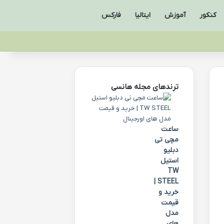
کنکور
آموزش
ایتالیا
فارکس
ترندهای مجله هانسی
ساعت
مچی تی
دبلیو
استیل
TW
STEEL |
خرید و
قیمت
مدل
های