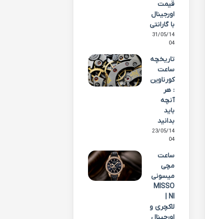
قیمت
اورجینال
با گارانتی
31/05/14
04
تاریخچه
ساعت
کورناوین
: هر
آنچه
باید
بدانید
23/05/14
04
ساعت
مچی
میسونی
MISSO
NI |
لاکچری و
اورجینال