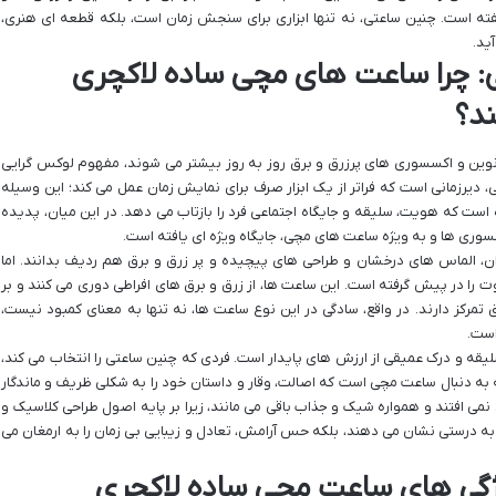
ه است. چنین ساعتی، نه تنها ابزاری برای سنجش زمان است، بلکه قطعه ای هنری،
ید.
ی: چرا ساعت های مچی ساده لاکچری
د؟
 نوین و اکسسوری های پرزرق و برق روز به روز بیشتر می شوند، مفهوم لوکس گرایی
رزمانی است که فراتر از یک ابزار صرف برای نمایش زمان عمل می کند؛ این وسیله
ست که هویت، سلیقه و جایگاه اجتماعی فرد را بازتاب می دهد. در این میان، پدیده
سسوری ها و به ویژه ساعت های مچی، جایگاه ویژه ای یافته است.
ن، الماس های درخشان و طراحی های پیچیده و پر زرق و برق هم ردیف بدانند. اما
وت را در پیش گرفته است. این ساعت ها، از زرق و برق های افراطی دوری می کنند و بر
تمرکز دارند. در واقع، سادگی در این نوع ساعت ها، نه تنها به معنای کمبود نیست،
است.
یقه و درک عمیقی از ارزش های پایدار است. فردی که چنین ساعتی را انتخاب می کند،
به دنبال ساعت مچی است که اصالت، وقار و داستان خود را به شکلی ظریف و ماندگار
 نمی افتند و همواره شیک و جذاب باقی می مانند، زیرا بر پایه اصول طراحی کلاسیک و
ا به درستی نشان می دهند، بلکه حس آرامش، تعادل و زیبایی بی زمان را به ارمغان می
ژگی های ساعت مچی ساده لاکچری