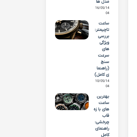
مدل ها
16/05/14
04
ساعت
تاچیمتر:
بررسی
ویژگی
های
سرعت
سنج
(راهنما
ی کامل)
10/05/14
04
بهترین
ساعت
های با زه
قاب
چرخشی:
راهنمای
کامل