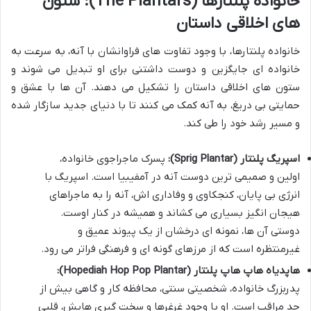
خانواده پلنتارها (The Plantars): ستون
های اخلاقی داستان
خانواده پلنتارها، با وجود تفاوت های فراوانشان با آنه، به سرعت به
خانواده ای جایگزین و دوست داشتنی برای او تبدیل می شوند و
ستون های اخلاقی داستان را تشکیل می دهند. آن ها با عشق و
حمایتی بی دریغ، به آنه کمک می کنند تا با دنیای جدید سازگار شده
و مسیر رشد خود را طی کند.
اسپریگ پلنتار (Sprig Plantar):
پسرک ماجراجوی خانواده،
اولین و صمیمی ترین دوست آنه در آمفیبیا است. اسپریگ با
انرژی بی پایان، کنجکاوی و وفاداری اش، آنه را به ماجراهای
هیجان انگیز بسیاری می کشاند و همیشه در کنار اوست.
دوستی آن ها، نمونه ای درخشان از یک پیوند عمیق و
غیرمنتظره است که از مرزهای گونه ای و فرهنگی فراتر می رود.
هاپدیاه هاپ هاپ پلنتار (Hopediah Hop Pop Plantar):
پدربزرگ خانواده، شخصیتی سنتی، محافظه کار و گاهی بیش از
حد مراقب است. او با وجود غرغرها و سخت گیری هایش، قلبی