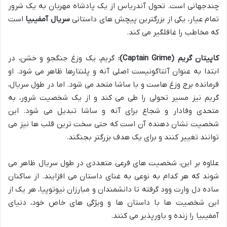
چندجهانی است. تحول آندریاس از یک پادشاه مهربان به یک شرور
تمام عیار، یکی از بزرگترین پیچش های داستانی
سریال آمفیبیا
است
که مخاطب را غافلگیر می کند.
کاپیتان گریم (Captain Grime):
گریم، یک وزغ جنگجو و خشن، در
ابتدا به عنوان آنتاگونیست اصلی آنه و پلنتارها ظاهر می شود. او
فرمانده برج وزغ هاست و با ساشا متحد می شود. اما در طول سریال،
گریم نیز مسیر تحولی را طی می کند و از یک شخصیت شرور، به
متحدی وفادار و شجاع برای آنه و ساشا تبدیل می شود. این
شخصیت نشان دهنده آن است که حتی سخت ترین قلب ها نیز می
توانند تغییر کنند و برای یک هدف بزرگتر بجنگند.
علاوه بر این، شخصیت های فرعی متعددی در طول سریال ظاهر می
شوند که هر کدام به نوعی به غنای داستان می افزایند. از ساکنان
ساده دل وارت وود گرفته تا دانشمندان و مبارزان نیوتوپیا، هر یک از
این شخصیت ها با داستان ها و ویژگی های خاص خود، دنیای
آمفیبیا را زنده و باورپذیر می کنند.