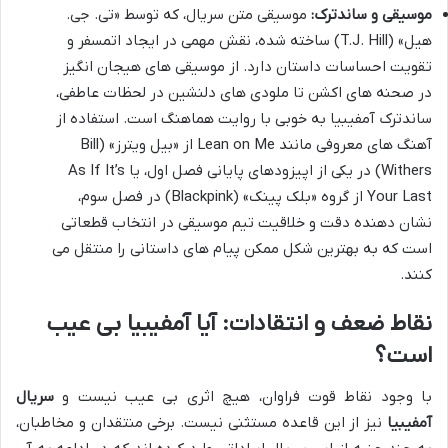
موسیقی و ساندترک:
موسیقی متن سریال، که توسط «تی. جی.
هیل» (T.J. Hill) ساخته شده، نقش مهمی در ایجاد اتمسفر و
تقویت احساسات داستان دارد. از موسیقی های هیجان انگیز
در صحنه های اکشن تا ملودی های دلنشین در لحظات عاطفی،
ساندترک آمفیبیا به خوبی با روایت هماهنگ است. استفاده از
آهنگ های معروفی مانند Lean on Me از «بیل ویترز» (Bill
Withers) در یکی از اپیزودهای پایانی فصل اول، یا As If It’s
Your Last از گروه «بلک پینک» (Blackpink) در فصل سوم،
نشان دهنده دقت و خلاقیت تیم موسیقی در انتخاب قطعاتی
است که به بهترین شکل ممکن پیام های داستانی را منتقل می
کنند.
نقاط ضعف و انتقادات: آیا آمفیبیا بی عیب
است؟
با وجود نقاط قوت فراوان، هیچ اثری بی عیب نیست و
سریال
آمفیبیا
نیز از این قاعده مستثنی نیست. برخی منتقدان و مخاطبان،