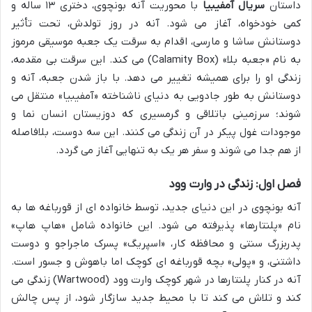
داستان
سریال آمفیبیا
با محوریت آنه بونچوی، دختری ۱۳ ساله و
کمی خودخواه، آغاز می شود. آنه در روز تولدش، تحت تأثیر
دوستانش ساشا و مارسی، اقدام به سرقت یک جعبه موسیقی مرموز
به نام «جعبه بلا» (Calamity Box) می کند. این سرقت بی مقدمه،
زندگی او را برای همیشه تغییر می دهد. با باز شدن جعبه، آنه و
دوستانش به طور جادویی به دنیای ناشناخته «آمفیبیا» منتقل می
شوند؛ سرزمینی باتلاقی و گرمسیری که دوزیستان انسان نما و
موجودات غول پیکر در آن زندگی می کنند. این سه دوست، بلافاصله
از هم جدا می شوند و سفر هر یک به تنهایی آغاز می گردد.
فصل اول: زندگی در وارت وود
آنه بونچوی در این دنیای جدید، توسط خانواده ای از قورباغه ها به
نام «پلنتارها» پذیرفته می شود. این خانواده شامل «هاپ هاپ»
پدربزرگ سنتی و محافظه کار، «اسپریگ» پسرک ماجراجو و دوست
داشتنی، و «پولی» بچه قورباغه ای کوچک اما باهوش و جسور است.
آنه در کنار پلنتارها در شهر کوچک وارت وود (Wartwood) زندگی می
کند و تلاش می کند تا با محیط جدید سازگار شود، از پس چالش