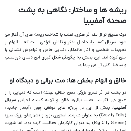
ریشه ها و ساختار: نگاهی به پشت
صحنه آمفیبیا
درک عمیق تر از یک اثر هنری، اغلب با شناخت ریشه های آن آغاز می
شود. سریال آمفیبیا، حاصل تفکر و تلاش افرادی است که با الهام از
تجربیات شخصی و آثار ماندگار، دنیایی خاص و فراموش نشدنی را
خلق کرده اند. این بخش به چگونگی شکل گیری این دنیای دوزیستی
و ساختار کلی آن می پردازد.
خالق و الهام بخش ها: مت برالی و دیدگاه او
در پشت هر اثر هنری بزرگی، ذهن خلاقی نهفته است که دنیایی را از
هیچ می آفریند. «مت برالی»، خالق و تهیه کننده اجرایی
سریال
آمفیبیا
، پیش از این در پروژه های موفقی چون «آبشار جاذبه»
(Gravity Falls) به عنوان هنرمند استوری بورد و «شهرهای بزرگ سبز»
(Big City Greens) به عنوان کارگردان فعالیت کرده بود. اما شهرت
اصلی او، بی شک، به خاطر خلق دنیای پرجنب وجوش آمفیبیا است.