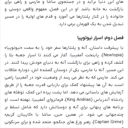
های این دنیا برآید و در جستجوی ساشا و مارسی و راهی برای
بازگشت به خانه باشد. او در این فصل، مفهوم واقعی دوستی و
خانواده را در کنار پلنتارها می آموزد و قدم های اولیه را در مسیر
تبدیل شدن به یک قهرمان برمی دارد.
فصل دوم: اسرار نیوتوپیا
با پیشرفت داستان، آنه و پلنتارها سفر خود را به سمت «نیوتوپیا»
(Newtopia)، پایتخت آمفیبیا، آغاز می کنند تا اسرار جعبه بلا را
کشف کرده و راهی برای بازگشت آنه به دنیای خودش پیدا کنند. در
این مسیر، آنه با مارسی، یکی از دوستان گمشده اش، دوباره ملاقات
می کند. مارسی که به نظر می رسد از وضعیت خود در آمفیبیا راضی
است، به آن ها پیشنهاد کمک برای بازیابی قدرت جعبه را از طریق
آزمایش های باستانی می دهد. اما پشت پرده این کمک، توطئه های
پادشاه آندریاس (King Andrias)، فرمانروای آمفیبیا، نهفته است. او
برنامه های پنهانی برای آنه و دوستانش دارد که شامل تسلط بر
چندجهانی می شود. در همین حین، ساشا با «کاپیتان گریم»
(Captain Grime)، رهبر وزغ های جنگجو، متحد شده و برای سرنگونی