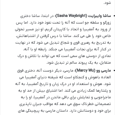
شود.
ساشا وایبرایت (Sasha Waybright):
در ابتدا، ساشا دختری
زورگو و سلطه جو است که آنه را تحت نفوذ خود دارد. اما پس
از ورود به آمفیبیا و اتحاد با کاپیتان گریم، او نیز مسیر تحولی
خاص خود را طی می کند. ساشا با درس گرفتن از اشتباهاتش،
به تدریج به رهبری قوی و شجاع تبدیل می شود که در نهایت
در کنار آنه برای نجات آمفیبیا می جنگد. رابطه او با آنه،
نمادی از دوستی های سمی است که می تواند با تلاش و درک
متقابل، به یک پیوند سالم تر تبدیل شود.
مارسی وو (Marcy Wu):
مارسی، دیگر دوست آنه، دختری فوق
العاده باهوش و کنجکاو است که شیفته دنیای آمفیبیا می
شود. هوش و استعداد او در درک زبان و تاریخ آمفیبیا، به آنه
و پلنتارها کمک زیادی می کند. اما اشتیاق بیش از حد او به
ماجراجویی و تمایلش برای باقی ماندن در آمفیبیا، او را به
تصمیماتی خطرناک سوق می دهد که عواقب جبران ناپذیری
برای خود و دوستانش دارد. داستان مارسی به پیچیدگی های