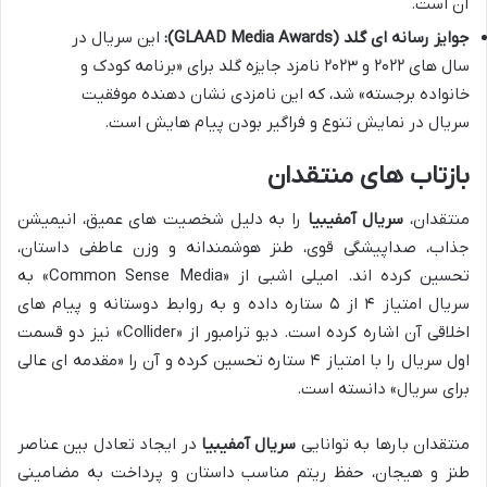
آن است.
جوایز رسانه ای گلد (GLAAD Media Awards):
این سریال در
سال های ۲۰۲۲ و ۲۰۲۳ نامزد جایزه گلد برای «برنامه کودک و
خانواده برجسته» شد، که این نامزدی نشان دهنده موفقیت
سریال در نمایش تنوع و فراگیر بودن پیام هایش است.
بازتاب های منتقدان
منتقدان،
سریال آمفیبیا
را به دلیل شخصیت های عمیق، انیمیشن
جذاب، صداپیشگی قوی، طنز هوشمندانه و وزن عاطفی داستان،
تحسین کرده اند. امیلی اشبی از «Common Sense Media» به
سریال امتیاز ۴ از ۵ ستاره داده و به روابط دوستانه و پیام های
اخلاقی آن اشاره کرده است. دیو ترامبور از «Collider» نیز دو قسمت
اول سریال را با امتیاز ۴ ستاره تحسین کرده و آن را «مقدمه ای عالی
برای سریال» دانسته است.
منتقدان بارها به توانایی
سریال آمفیبیا
در ایجاد تعادل بین عناصر
طنز و هیجان، حفظ ریتم مناسب داستان و پرداخت به مضامینی