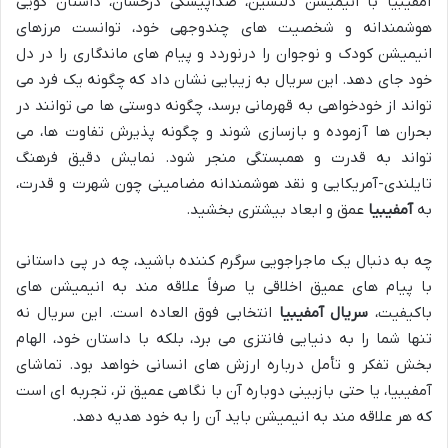
آمفیبیا با انیمیشن دلنشین، صداپیشگی درخشان، داستان گویی
هوشمندانه و شخصیت های چندوجهی خود، توانست مرزهای
انیمیشن کودک و نوجوان را درنوردد و پیام های ماندگاری را در دل
خود جای دهد. این سریال به زیبایی نشان داد که چگونه یک فرد می
تواند از خودخواهی به قهرمانی برسد، چگونه دوستی ها می توانند در
بحران ها آزموده و بازسازی شوند و چگونه پذیرش تفاوت ها، می
تواند به قدرت و همبستگی منجر شود. نمایش دقیق فرهنگ
تایلندی-آمریکایی و نقد هوشمندانه مضامینی چون شهرت و قدرت،
به
آمفیبیا
عمق و ابعاد بیشتری بخشید.
چه به دنبال یک ماجراجویی سرگرم کننده باشید، چه در پی داستانی
با پیام های عمیق اخلاقی یا صرفاً علاقه مند به انیمیشن های
باکیفیت،
سریال آمفیبیا
انتخابی فوق العاده است. این سریال نه
تنها شما را به دنیایی فانتزی می برد، بلکه با داستان خود، الهام
بخش تفکر و تأمل درباره ارزش های انسانی خواهد بود. تماشای
آمفیبیا، یا حتی بازبینی دوباره آن با نگاهی عمیق تر، تجربه ای است
که هر علاقه مند به انیمیشن باید آن را به خود هدیه دهد.