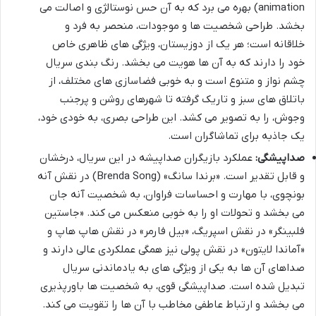
animation) بهره می برد که به آن حس نوستالژی و اصالت می
بخشد. طراحی شخصیت ها و موجودات، منحصر به فرد و
خلاقانه است؛ هر یک از دوزیستان، ویژگی های ظاهری خاص
خود را دارند که به آن ها هویت می بخشد. رنگ بندی سریال
چشم نواز و متنوع است و به خوبی فضاسازی های مختلف، از
باتلاق های سبز و تاریک گرفته تا شهرهای روشن و پرجنب
وجوش، را به تصویر می کشد. این طراحی بصری، به خودی خود،
یک جاذبه برای تماشاگران است.
صداپیشگی:
عملکرد بازیگران صداپیشه در این سریال، درخشان
و قابل تقدیر است. «برندا سانگ» (Brenda Song) در نقش آنه
بونچوی، با مهارت و احساسات فراوان، به شخصیت آنه جان
می بخشد و تحولات او را به خوبی منعکس می کند. «جاستین
فلبینگر» در نقش اسپریگ، «بیل فارمر» در نقش هاپ هاپ و
«آماندا لایتون» در نقش پولی نیز همگی عملکردی عالی دارند و
صداهای آن ها به یکی از ویژگی های به یادماندنی سریال
تبدیل شده است. صداپیشگی قوی، به شخصیت ها باورپذیری
می بخشد و ارتباط عاطفی مخاطب با آن ها را تقویت می کند.