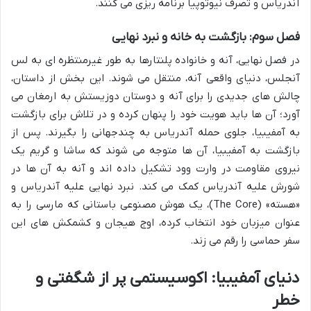
آندریاس و تصرف نیوتوپیا برنامه ریزی می کنند.
فصل سوم: بازگشت به خانه و نبرد نهایی
در فصل نهایی، آنه و خانواده پلنتارها به طور غیرمنتظره ای به لس
آنجلس، دنیای واقعی آنه، منتقل می شوند. این بخش از داستان،
چالش های جدیدی را برای آنه و دوستان دوزیستش به ارمغان می
آورد؛ آن ها باید هویت خود را پنهان کرده و در تلاش برای بازگشت
به آمفیبیا، جلوی حمله آندریاس به چندجهانی را بگیرند. پس از
بازگشت به آمفیبیا، آن ها متوجه می شوند که ساشا و گریم یک
نیروی مقاومت در وارت وود تشکیل داده اند و آنه به آن ها در
شورش علیه آندریاس کمک می کند. نبرد نهایی علیه آندریاس و
«هسته» (The Core)، یک هوش مصنوعی باستانی که مارسی را به
عنوان میزبان خود انتخاب کرده، اوج هیجان و کشمکش های این
سفر حماسی را رقم می زند.
دنیای آمفیبیا: اکوسیستمی پر از شگفتی و
خطر