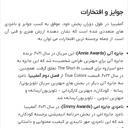
جوایز و افتخارات
آمفیبیا در طول دوران پخش خود، موفق به کسب جوایز و نامزدی
های متعددی شده است که نشان دهنده ارزش هنری و فنی آن
است. از جمله برجسته ترین افتخارات می توان به:
جایزه آنی (Annie Awards):
این سریال در سال ۲۰۲۱، برنده
جایزه آنی برای «بهترین طراحی شخصیت» شد که این جایزه به
«جو اسپارو» برای قسمت The Shut-In تعلق گرفت. همچنین
در سال ۲۰۲۲، قسمت True Colors از
فصل دوم آمفیبیا
، نامزد
سه جایزه آنی دیگر در بخش های «بهترین سریال تلویزیونی/
رسانه – کودکان»، «بهترین کارگردانی – تلویزیون/رسانه» و
«بهترین تدوین – تلویزیون/رسانه» شد.
نامزدی جایزه امی (Emmy Awards):
در سال ۲۰۲۱، آمفیبیا
نامزد جایزه امی در بخش «برنامه انیمیشنی برجسته کودکان»
شد که این نامزدی، مهر تاییدی بر کیفیت محتوایی و داستانی