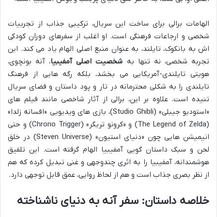
الهامات برالی برای ساخت این سریال، ترکیبی جذاب از تجربیات
شخصی و ارجاعات فرهنگی است. او اغلب از سفرهای دوران کودکی
اش به بانکوک، تایلند، به عنوان منبع اصلی الهام یاد می کند. این
تجربه شخصی، نه تنها به
شخصیت اصلی آمفیبیا
، آنه بونچوی،
هویتی تایلندی-آمریکایی می بخشد، بلکه رگه هایی از فرهنگ
تایلندی را به شکلی محترمانه در تار و پود داستان و فضای سریال
تنیده است. علاوه بر این، برالی از آثار شاخصی مانند فیلم های
«استودیو جیبلی» (Studio Ghibli)، بازی های ویدیویی «افسانه زلدا»
(The Legend of Zelda) و «کرونو تریگر» (Chrono Trigger) و حتی
انیمیشن هایی چون «دنیای استیون» (Steven Universe) در خلق
لحن و سبک داستان گویی آمفیبیا الهام گرفته است. این تلفیق
هوشمندانه، آمفیبیا را به اثری چندوجهی و غنی تبدیل کرده که هم
از نظر بصری جذاب است و هم از لحاظ روایی، عمق قابل توجهی دارد.
خلاصه داستان: سفر آنه به دنیای ناشناخته