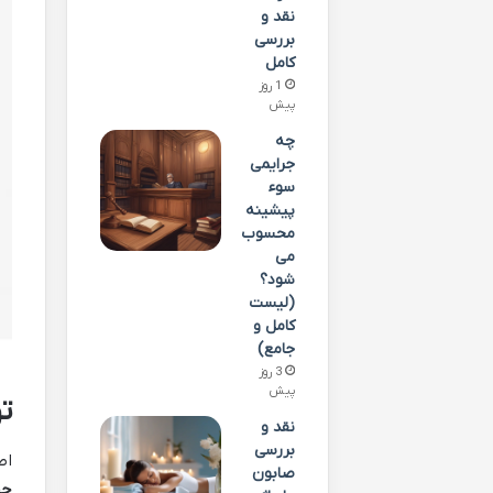
نقد و
بررسی
کامل
1 روز
پیش
چه
جرایمی
سوء
پیشینه
محسوب
می
شود؟
(لیست
کامل و
جامع)
3 روز
پیش
ت
نقد و
بررسی
اص
صابون
جه