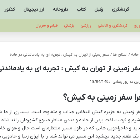
گردشگری
وکیل
کتاب
داروخانه
ارز دیجیتال
کنکور
وژی
گردشگری و اقامتی
ورزشی
پزشکی
فیلم و سریال
خانه
/
استان ها
/
سفر زمینی از تهران به کیش : تجربه ای به یادماندنی در جاده
ر زمینی از تهران به کیش : تجربه ای به یادماندنی
ن به روز رسانی: 18/04/1405
را سفر زمینی به کیش؟
ر زمینی به جزیره کیش انتخابی جذاب و متفاوت است. بسیاری از ما شای
شیم و فرصت لذت بردن از جاده و دیدن مناظر متنوع کشورمان را نداشته ا
ید و ماجراجویی هایی که در طول مسیر منتظرمان است حال و هوای خاص
 یک طعم جدید بچشید این مسیر می تواند شما را با ایران زیبا و جادویی ه