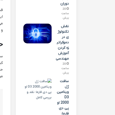
دوران
20
قب
ساعت
ای
پیش
می
نقش
و 
تکنولوژ
ی در
دموکراتی
ح
زه کردن
آموزش
سف
مهندسی
کی
20
ساعت
پیش
مه
سافت
ژل
ویتامین
D3
2000 او
پی دی
فارما: