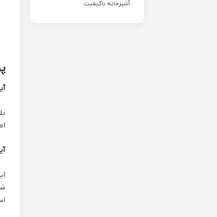
آشپزخانه باکیفیت
پ
آی
اص
آی
ای
شم
اس