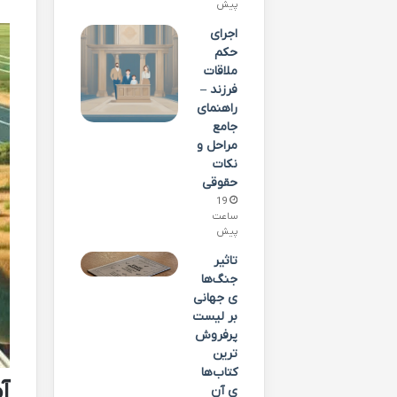
پیش
اجرای
حکم
ملاقات
فرزند –
راهنمای
جامع
مراحل و
نکات
حقوقی
19
ساعت
پیش
تاثیر
جنگ‌ها
ی جهانی
بر لیست
پرفروش‌
ترین
کتاب‌ها
آ
ی آن