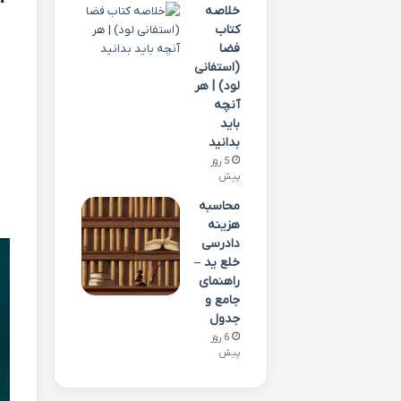
خلاصه
کتاب
فضا
(استفانی
لود) | هر
آنچه
باید
بدانید
5 روز
پیش
محاسبه
هزینه
دادرسی
خلع ید –
راهنمای
جامع و
جدول
6 روز
پیش