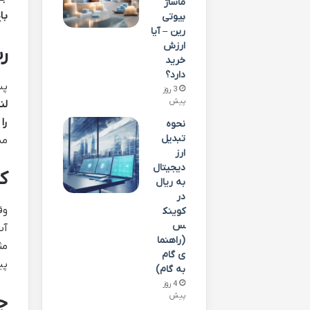
ماساژ
با
بیوتی
رین – آیا
ارزش
ر
خرید
دارد؟
پس
3 روز
پیش
لن
را
نحوه
تبدیل
مس
ارز
دیجیتال
ک
به ریال
در
وق
کوینک
س
آب
(راهنما
مث
ی گام
پی
به گام)
4 روز
پیش
ج