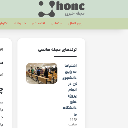
بین الملل
اجتماعی
اقتصادی
خانواده
تکنول
ترندهای مجله هانسی
سف
اشتباها
ت رایج
آخری
دانشجوی
ان در
چ
انجام
پروژه
های
سف
دانشگاه
با
ی
جد
14
با
ساعت