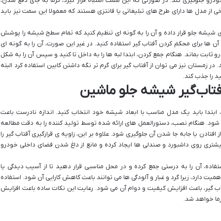
خودرو جلوگیری کند. در صورتی که این سمت اشتباه قرار گیرد، گرما به جای دفع شدن،
از مدل‌ ها دارای طرح‌ های تبلیغاتی یا فانتزی هستند که معمولا این سمت نیز باید
یشه جلو قرار داده و آن را به گونه ‌ای تنظیم کنید که تمام سطح شیشه را پوشش
آن ‌ها برای محکم کردن آفتاب ‌گیر استفاده کنید. در غیر این صورت، آن را به گونه ‌ای
 ثابت بماند. هنگام جمع کردن، ابتدا لبه ‌ها را به داخل تا کنید و سپس آن را به شکل
ر زمستان نیز می ‌توان از آفتاب ‌گیر برای گرم ‌تر نگه داشتن کابین استفاده کرد البته
د را جذب کند.
آفتاب‌گیر شیشه جلو ماشین
، ابتدا باید یک مدل مناسب با ابعاد شیشه خود انتخاب کنید. اندازه نادرست باعث
د. هنگام نصب، دستورالعمل‌ های ارائه شده توسط تولید کننده را به دقت مطالعه
 افتادن یا جابه ‌جا شدن آن جلوگیری شود. علاوه بر این، زاویه‌ ی قرارگیری آفتاب‌ گیر را
یشتری روی داشبورد و صندلی‌ ها ایجاد کرده و مانع از داغ شدن فضای داخلی خودرو
تفاده، آن را به درستی جمع کرده و در محل مناسبی قرار دهید تا از آسیب دیدگی یا
ت دارد، زیرا گرد و غبار و آلودگی‌ ها می ‌توانند باعث کاهش کارایی آن شود. استفاده
ب‌ گیر، باعث افزایش کیفیت و دوام آن می شود. رعایت این نکات ساده باعث افزایش
گرما خواهد شد.