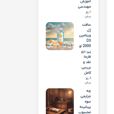
آموزش
مهندسی
2 روز
پیش
سافت
ژل
ویتامین
D3
2000 او
پی دی
فارما:
نقد و
بررسی
کامل
3 روز
پیش
چه
جرایمی
سوء
پیشینه
محسوب