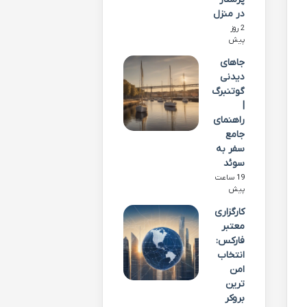
در منزل
2 روز
پیش
جاهای
دیدنی
گوتنبرگ
|
راهنمای
جامع
سفر به
سوئد
19 ساعت
پیش
کارگزاری
معتبر
فارکس:
انتخاب
امن
ترین
بروکر