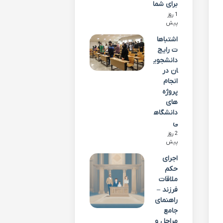
برای شما
1 روز
پیش
اشتباها
ت رایج
دانشجوی
ان در
انجام
پروژه
های
دانشگاه
ی
2 روز
پیش
اجرای
حکم
ملاقات
فرزند –
راهنمای
جامع
مراحل و