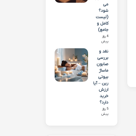
می
شود؟
(لیست
کامل و
جامع)
4 روز
پیش
نقد و
بررسی
صابون
ماساژ
بیوتی
رین – آیا
ارزش
خرید
دارد؟
5 روز
پیش