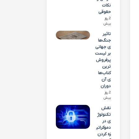
نکات
حقوقی
2 روز
پیش
تاثیر
جنگ‌ها
ی جهانی
بر لیست
پرفروش‌
ترین
کتاب‌ها
ی آن
دوران
2 روز
پیش
نقش
تکنولوژ
ی در
دموکراتی
زه کردن