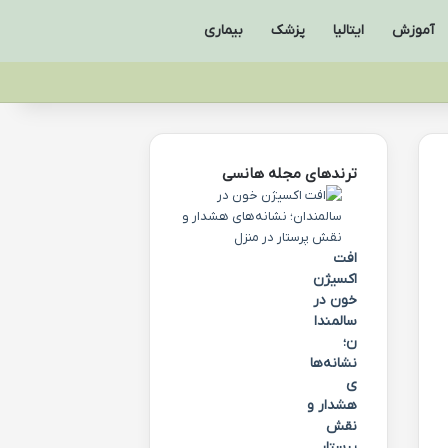
آموزش
ایتالیا
پزشک
بیماری
ترندهای مجله هانسی
افت
اکسیژن
خون در
سالمندا
ن؛
نشانه‌ها
ی
هشدار و
نقش
پرستار