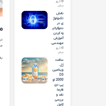
2 روز
پیش
نقش
تکنولوژ
ی در
م
دموکراتی
زه کردن
آموزش
در
مهندسی
حذ
2 روز
پیش
به
سافت
ژل
ویتامین
D3
2000 او
پی دی
فارما:
نقد و
بررسی
کامل