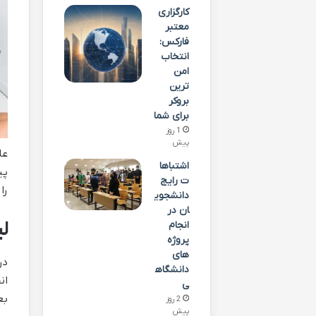
کارگزاری
معتبر
فارکس:
انتخاب
امن
ترین
بروکر
برای شما
1 روز
پیش
عل
اشتباها
پی
ت رایج
را
دانشجوی
ان در
ل
انجام
پروژه
های
در
دانشگاه
ان
ی
بع
2 روز
پیش