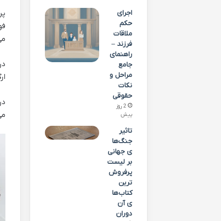
پر
اجرای
حکم
فو
ملاقات
می
فرزند –
راهنمای
در
جامع
مراحل و
ار
نکات
حقوقی
در
2 روز
می
پیش
تاثیر
جنگ‌ها
ی جهانی
بر لیست
پرفروش‌
ترین
کتاب‌ها
ی آن
دوران