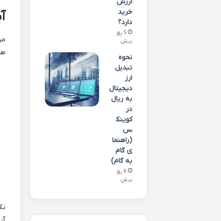
ارزش
خرید
آ
دارد؟
5 روز
مر
پیش
هز
نحوه
تبدیل
ارز
دیجیتال
به ریال
در
کوینک
س
(راهنما
ی گام
به گام)
6 روز
پیش
نک
آی