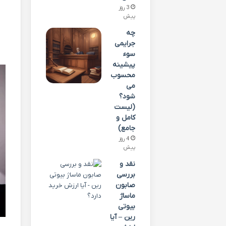
3 روز
پیش
چه
جرایمی
سوء
پیشینه
محسوب
می
شود؟
(لیست
کامل و
جامع)
4 روز
پیش
نقد و
بررسی
صابون
ماساژ
بیوتی
رین – آیا