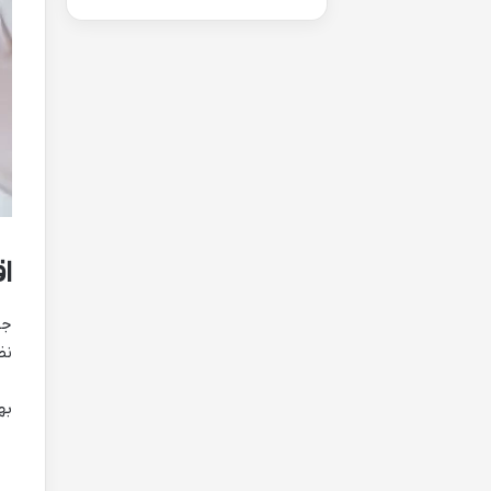
اق
جه
نظ
به