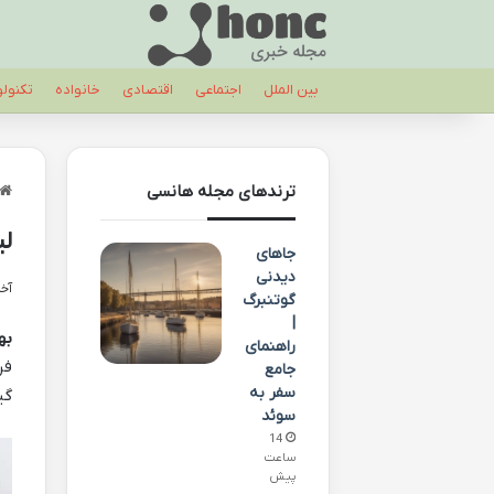
بین الملل
اجتماعی
اقتصادی
خانواده
تکنول
ترندهای مجله هانسی
لی
جاهای
دیدنی
آخری
گوتنبرگ
|
به
راهنمای
فر
جامع
سفر به
گی
سوئد
14
ساعت
پیش