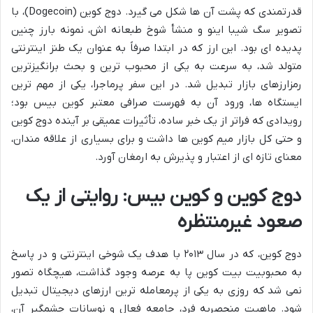
قدرتمندی که پشت آن ها شکل می گیرد. دوج کوین (Dogecoin)، با
تصویر سگ شیبا اینو و منشأ شوخ طبعانه اش، نمونه بارز چنین
پدیده ای بود. این ارز که در ابتدا صرفاً به عنوان یک طنز اینترنتی
متولد شد، به سرعت به یکی از محبوب ترین و بحث برانگیزترین
رمزارزهای بازار تبدیل شد. در این سفر پرماجرا، یکی از مهم ترین
ایستگاه ها، ورود آن به فهرست صرافی معتبر کوین بیس بود؛
رویدادی که فراتر از یک خبر ساده، تأثیرات عمیقی بر آینده دوج کوین
و حتی کل بازار میم کوین ها داشت و برای بسیاری از علاقه مندان،
معنای تازه ای از اعتبار و پذیرش به ارمغان آورد.
دوج کوین و کوین بیس: روایتی از یک
صعود غیرمنتظره
دوج کوین، که در سال ۲۰۱۳ با هدف یک شوخی اینترنتی و در پاسخ
به محبوبیت بیت کوین پا به عرصه وجود گذاشت، هیچگاه تصور
نمی شد که روزی به یکی از پرمعامله ترین ارزهای دیجیتال تبدیل
شود. ماهیت منحصربه فرد، جامعه فعال و نوسانات چشمگیر آن،