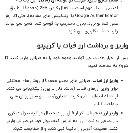
فعال سازی تأیید هویت دو مرحله ای (2FA):
این یک گام
امنیتی بسیار مهم است. با فعال کردن 2FA (معمولاً از طریق
Google Authenticator یا اپلیکیشن های مشابه)، حتی اگر رمز
عبور شما لو برود، بدون دسترسی به گوشی شما، کسی نمی تواند
وارد حساب کاربری تان شود.
واریز و برداشت ارز فیات یا کریپتو
پس از احراز هویت، می توانید وجوه خود را به صرافی واریز کنید تا
شروع به معامله کنید:
واریز ارز فیات:
صرافی های معتبر معمولاً از روش های مختلفی
برای واریز ارزهای فیات (مانند دلار یا یورو) پشتیبانی می کنند،
از جمله انتقال بانکی، کارت اعتباری/دبیت و سایر روش های
پرداخت آنلاین.
واریز ارز دیجیتال:
اگر از قبل ارز دیجیتال در کیف پول دیگری
دارید، می توانید آن را به آدرس کیف پول خود در صرافی واریز
کنید. همیشه آدرس را دقیقاً کپی کنید و از مطابقت شبکه