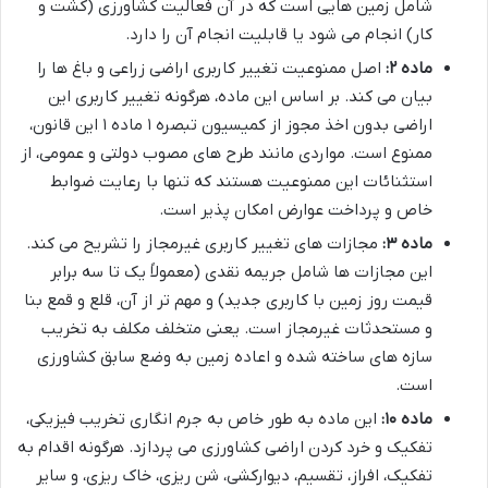
شامل زمین هایی است که در آن فعالیت کشاورزی (کشت و
کار) انجام می شود یا قابلیت انجام آن را دارد.
ماده ۲:
اصل ممنوعیت تغییر کاربری اراضی زراعی و باغ ها را
بیان می کند. بر اساس این ماده، هرگونه تغییر کاربری این
اراضی بدون اخذ مجوز از کمیسیون تبصره ۱ ماده ۱ این قانون،
ممنوع است. مواردی مانند طرح های مصوب دولتی و عمومی، از
استثنائات این ممنوعیت هستند که تنها با رعایت ضوابط
خاص و پرداخت عوارض امکان پذیر است.
ماده ۳:
مجازات های تغییر کاربری غیرمجاز را تشریح می کند.
این مجازات ها شامل جریمه نقدی (معمولاً یک تا سه برابر
قیمت روز زمین با کاربری جدید) و مهم تر از آن، قلع و قمع بنا
و مستحدثات غیرمجاز است. یعنی متخلف مکلف به تخریب
سازه های ساخته شده و اعاده زمین به وضع سابق کشاورزی
است.
ماده ۱۰:
این ماده به طور خاص به جرم انگاری تخریب فیزیکی،
تفکیک و خرد کردن اراضی کشاورزی می پردازد. هرگونه اقدام به
تفکیک، افراز، تقسیم، دیوارکشی، شن ریزی، خاک ریزی، و سایر