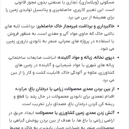
مسکونی (ویلاسازی)، تجاری یا صنعتی بدون مجوز قانونی
است. این تغییر کاربری، حاصلخیزی و پتانسیل تولیدی زمین را
برای همیشه از بین می برد.
خاکبرداری و برداشت غیرمجاز خاک حاصلخیز:
برداشت لایه های
بالایی خاک که حاوی مواد آلی و مغذی است، به منظور فروش
یا استفاده در پروژه های عمرانی، منجر به نابودی باروری زمین
می شود.
دپوی نخاله، زباله و مواد آلاینده:
انباشت ضایعات ساختمانی،
زباله های شهری یا مواد شیمیایی و آلاینده در زمین های
کشاورزی، علاوه بر آلودگی خاک، قابلیت کشت و کار را از بین
می برد.
از بین بردن عمدی محصولات زراعی یا درختان باغ:
هرگونه
اقدام تعمدی برای نابودی محصولات در حال رشد یا قطع و
ریشه کن کردن درختان باغ، مصداق بارز تخریب است.
آتش زدن عمدی زمین کشاورزی یا محصولات:
ایجاد حریق در
اراضی زراعی یا باغ ها، با هدف از بین بردن پوشش گیاهی یا
محصولات، منجر به خسارات جبران ناپذیری به خاک و محیط