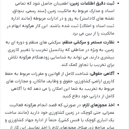
ثبت دقیق اطلاعات زمین:
اطمینان حاصل شود که تمامی
اسناد و مدارک مربوط به مالکیت زمین (سند رسمی، بنچاق،
نقشه های کاداستر) به روز و در ادارات مربوطه (مانند اداره
ثبت اسناد و املاک) ثبت شده باشند. این کار هرگونه ابهام در
مالکیت را از بین می برد.
نظارت مستمر و سرکشی منظم:
سرکشی های منظم و دوره ای به
زمین، به ویژه در مناطقی که پتانسیل تخریب یا تغییر کاربری
بیشتری دارند، می تواند به شناسایی زودهنگام هرگونه تلاش
برای تخریب یا تجاوز کمک کند.
آگاهی حقوقی:
شناخت کامل از قوانین و مقررات مربوط به حفظ
کاربری اراضی کشاورزی، حقوق و وظایف مالکان، و مجازات های
مربوط به تخریب، به شما این امکان را می دهد که با آگاهی
کامل از دارایی خود دفاع کنید.
اخذ مجوزهای لازم:
در صورتی که قصد انجام هرگونه فعالیت
عمرانی، حتی کوچک، در زمین کشاورزی خود دارید (مانند ساخت
یک انباری کوچک یا فنس کشی)، حتماً از اداره جهاد کشاورزی و
سایر مراجع ذی صلاح، مجوزهای لازم را اخذ نمایید. این کار از