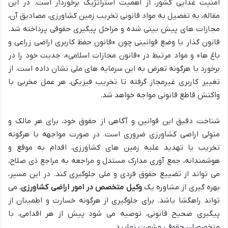
امنیت غذایی کشور، از اهمیت استراتژیک برخوردار است. در این
مقاله، به تفصیل به مواد قانونی تخریب زمین کشاورزی، مصادیق آن،
مجازات های پیش بینی شده و مراحل پیگیری حقوقی پرداخته شد.
قانون گذار با وضع قوانینی چون «قانون حفظ کاربری اراضی زراعی و
باغ ها» و مواد مرتبط در «قانون مجازات اسلامی»، جدیت خود را در
برخورد با هرگونه تعرض به این سرمایه های ملی نشان داده است. از
تغییر کاربری غیرمجاز گرفته تا تخریب فیزیکی، هر عمل مخربی با
واکنش قاطع قانونی مواجه خواهد شد.
شناخت دقیق این قوانین و آگاهی از حقوق خود، برای هر مالک و
متولی اراضی کشاورزی ضروری است. در صورت مواجهه با هرگونه
تخریب یا تهدید علیه زمین های کشاورزی، اقدام به موقع و
هوشمندانه، جمع آوری مدارک مستدل و مراجعه به مراجع ذی صلاح،
می تواند از تضییع حقوق فردی و ملی جلوگیری کند. در این مسیر،
بهره گیری از مشاوره یک
وکیل متخصص در امور اراضی کشاورزی
، می
تواند راهگشا باشد. برای جلوگیری از هرگونه خسارت و اطمینان از
پیگیری صحیح قانونی، توصیه می شود پیش از هر اقدامی، با
متخصصان حقوقی مشورت نمایید.