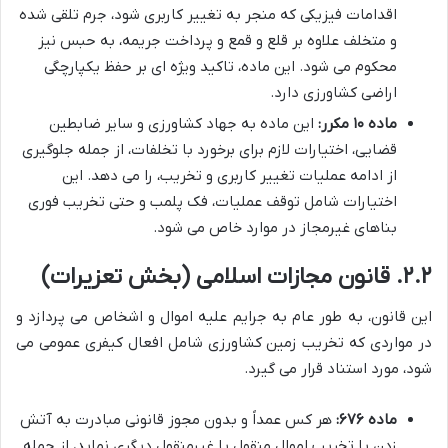
اقدامات فیزیکی که منجر به تغییر کاربری شود، جرم تلقی شده
و متخلف علاوه بر قلع و قمع و پرداخت جریمه، به حبس نیز
محکوم می شود. این ماده، تاکید ویژه ای بر حفظ یکپارچگی
اراضی کشاورزی دارد.
ماده ۱۰ مکرر:
این ماده به جهاد کشاورزی و سایر ضابطین
قضایی، اختیارات لازم برای برخورد با تخلفات، از جمله جلوگیری
از ادامه عملیات تغییر کاربری و تخریب، را می دهد. این
اختیارات شامل توقف عملیات، فک پلمب و حتی تخریب فوری
بناهای غیرمجاز در موارد خاص می شود.
۲.۲. قانون مجازات اسلامی (بخش تعزیرات)
این قانون، به طور عام به جرایم علیه اموال و اشخاص می پردازد و
در مواردی که تخریب زمین کشاورزی شامل افعال کیفری عمومی می
شود، مورد استناد قرار می گیرد.
ماده ۶۷۶:
هر کس عمداً و بدون مجوز قانونی مبادرت به آتش
زدن یا تخریب اموال منقول یا غیرمنقول دیگری نماید، از جمله