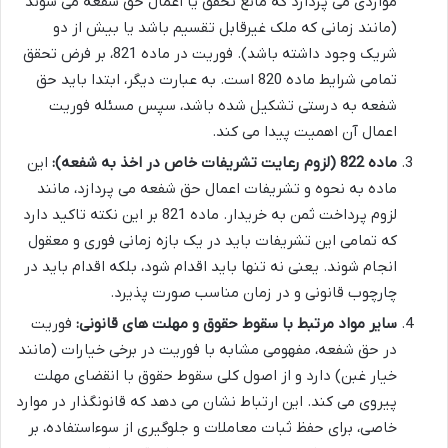
مواردی می پردازد که مانع تحقق یا اعمال حق شفعه می شوند
(مانند زمانی که ملک غیرقابل تقسیم باشد یا بیش از دو
شریک وجود داشته باشد). فوریت در ماده 821، بر فرض تحقق
تمامی شرایط ماده 820 است. به عبارت دیگر، ابتدا باید حق
شفعه به درستی تشکیل شده باشد، سپس مسئله فوریت
اعمال آن اهمیت پیدا می کند.
ماده 822 (لزوم رعایت تشریفات خاص در اخذ به شفعه):
این
ماده به نحوه و تشریفات اعمال حق شفعه می پردازد، مانند
لزوم پرداخت ثمن به خریدار. ماده 821 بر این نکته تاکید دارد
که تمامی این تشریفات باید در یک بازه زمانی فوری و معقول
انجام شوند. یعنی نه تنها باید اقدام شود، بلکه اقدام باید در
چارچوب قانونی و در زمان مناسب صورت پذیرد.
سایر مواد مرتبط با سقوط حقوق و مهلت های قانونی:
فوریت
در حق شفعه، مفهومی مشابه با فوریت در برخی خیارات (مانند
خیار غبن) دارد و از اصول کلی سقوط حقوق با انقضای مهلت
پیروی می کند. این ارتباط نشان می دهد که قانونگذار در موارد
خاصی، برای حفظ ثبات معاملات و جلوگیری از سوءاستفاده، بر