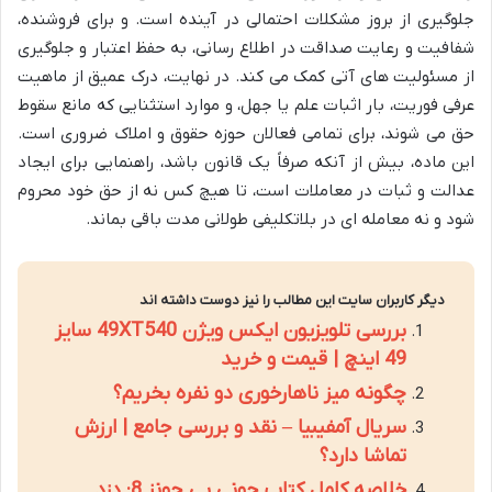
جلوگیری از بروز مشکلات احتمالی در آینده است. و برای فروشنده،
شفافیت و رعایت صداقت در اطلاع رسانی، به حفظ اعتبار و جلوگیری
از مسئولیت های آتی کمک می کند. در نهایت، درک عمیق از ماهیت
عرفی فوریت، بار اثبات علم یا جهل، و موارد استثنایی که مانع سقوط
حق می شوند، برای تمامی فعالان حوزه حقوق و املاک ضروری است.
این ماده، بیش از آنکه صرفاً یک قانون باشد، راهنمایی برای ایجاد
عدالت و ثبات در معاملات است، تا هیچ کس نه از حق خود محروم
شود و نه معامله ای در بلاتکلیفی طولانی مدت باقی بماند.
دیگر کاربران سایت این مطالب را نیز دوست داشته اند
بررسی تلویزیون ایکس ویژن 49XT540 سایز
49 اینچ | قیمت و خرید
چگونه میز ناهارخوری دو نفره بخریم؟
سریال آمفیبیا – نقد و بررسی جامع | ارزش
تماشا دارد؟
خلاصه کامل کتاب جونی بی جونز 8: دزد