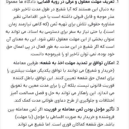
تعریف مهلت معقول و عرفی در رویه قضایی:
دادگاه ها معمولاً
به دنبال این هستند که آیا شفیع در طول مدت تاخیر خود،
عذر موجه و قابل قبولی داشته است یا خیر. اقداماتی نظیر
مشاوره حقوقی، تلاش برای تهیه ثمن (که گاهی نیازمند زمان
است)، یا حتی نیاز به سفر برای دسترسی به اسناد، می تواند به
عنوان بخشی از این مهلت معقول تلقی شود. این به معنای آن
است که اگر شفیع در این مدت، به طور فعال در پی اعمال حق
خود بوده، نمی توان تاخیر او را غیرموجه دانست.
امکان توافق بر تمدید مهلت اخذ به شفعه:
طرفین معامله
(خریدار و شفیع) می توانند با توافق یکدیگر، مهلت بیشتری را
برای اعمال حق شفعه تعیین کنند. این توافق، باطل کننده
فوریت قانونی نیست، بلکه آن را برای مدت معین به تعویق
می اندازد. این راهکار می تواند به حل و فصل مسالمت آمیز
اختلافات و جلوگیری از طرح دعاوی طولانی مدت کمک کند.
تأثیر مؤجل بودن ثمن معامله بر فوریت:
اگر ثمن معامله بین
فروشنده و خریدار به صورت اقساطی یا مؤجل (با مهلت)
باشد، حق شفعه کماکان فوری است. اما شفیع می تواند