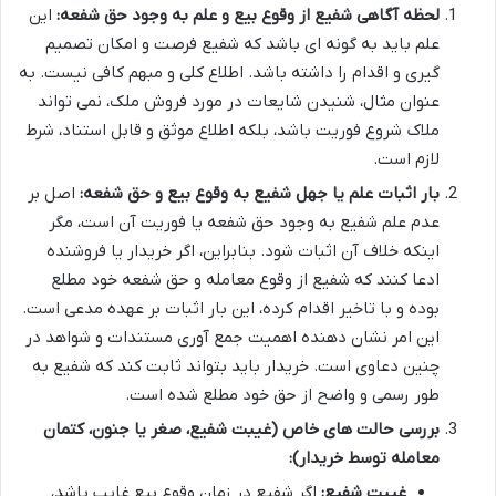
لحظه آگاهی شفیع از وقوع بیع و علم به وجود حق شفعه:
این
علم باید به گونه ای باشد که شفیع فرصت و امکان تصمیم
گیری و اقدام را داشته باشد. اطلاع کلی و مبهم کافی نیست. به
عنوان مثال، شنیدن شایعات در مورد فروش ملک، نمی تواند
ملاک شروع فوریت باشد، بلکه اطلاع موثق و قابل استناد، شرط
لازم است.
بار اثبات علم یا جهل شفیع به وقوع بیع و حق شفعه:
اصل بر
عدم علم شفیع به وجود حق شفعه یا فوریت آن است، مگر
اینکه خلاف آن اثبات شود. بنابراین، اگر خریدار یا فروشنده
ادعا کنند که شفیع از وقوع معامله و حق شفعه خود مطلع
بوده و با تاخیر اقدام کرده، این بار اثبات بر عهده مدعی است.
این امر نشان دهنده اهمیت جمع آوری مستندات و شواهد در
چنین دعاوی است. خریدار باید بتواند ثابت کند که شفیع به
طور رسمی و واضح از حق خود مطلع شده است.
بررسی حالت های خاص (غیبت شفیع، صغر یا جنون، کتمان
معامله توسط خریدار):
غیبت شفیع:
اگر شفیع در زمان وقوع بیع غایب باشد،