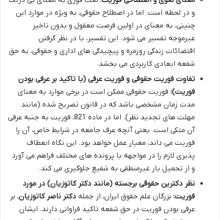
و در لحظه است. اما در اصطلاح حقوقی، به ویژه در موارد این
چنینی، به معنای در اولین فرصت معقول و بدون تاخیر
غیرموجه تفسیر می شود. این تفسیر، با در نظر گرفتن
اقتضائات زندگی روزمره و پیچیدگی های اداری و حقوقی، به حق
شفعه ابعادی کاربردی می بخشد.
تفاوت فوریت حقوقی و فوریت عرفی (با تاکید بر عرفی بودن
فوریت):
فوریت حقوقی ممکن است در برخی موارد به معنای
مدت زمان مشخصی باشد که در قانون تصریح شده (مانند
مهلت های تجدید نظر). اما در ماده 821، فوریت به جنبه عرفی
آن متکی است. یعنی آنچه عرف جامعه در شرایط خاص، آن را
فوریت می داند، معیار عمل خواهد بود. این نگاه انعطاف
پذیری لازم را در مواجهه با پرونده های مختلف فراهم می آورد
و از تحمیل بار غیرمنطقی به شفیع جلوگیری می کند.
نظر دکترین حقوقی برجسته (مانند دکتر کاتوزیان) در مورد
فوریت:
بزرگان علم حقوق ایران، از جمله
دکتر ناصر کاتوزیان
، بر
عرفی بودن فوریت در حق شفعه تاکید فراوانی دارند. ایشان