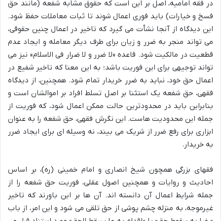
در فقه امامیه، اصل بر این است که حقوق مشابه شفعه (مانند حق
فسخ و خیارات) باید فوری اعمال شوند تا ثبات معاملات حفظ شود.
این دیدگاه از آنجا نشأت می گیرد که تاخیر در اعمال چنین حقوقی،
می تواند منجر به ضرر و زیان برای طرف دیگر معامله و ایجاد عدم
قطعیت در مالکیت شود. قاعده «لا ضرر و لا ضرار فی الاسلام» نیز می
تواند توجیهی برای این فوریت باشد؛ به این معنا که تاخیر شفیع در
اعمال حق خود، نباید به ضرر خریدار تمام شود. همچنین، از دیدگاه
فقهی، حق شفعه یک استثنا بر اصل تسلط افراد بر اموالشان است و
بنابراین باید در محدودترین حالت ممکن اعمال شود، که فوریت از
جمله این محدودیت هاست. این نگرش فقهی، حق شفعه را به عنوان
ابزاری برای رفع ضرر از شریک می بیند، نه وسیله ای برای ایجاد ضرر
به خریدار.
فقهای بزرگی همچون شیخ انصاری و امام خمینی (ره)، بر اساس
احادیث و روایات و همچنین اصول عقلی، فوریت حق شفعه را از
جمله شرایط اعمال آن دانسته اند. آن ها بر این باورند که تاخیر
غیرموجه، به منزله چشم پوشی از حق تلقی می شود و این امر، از باب
«رضا به سقوط حق» یا «اقدام به ما یسقط الحق» مورد استناد قرار می