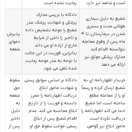
است و شاهد نیز دارد.
رعایت نشده است.
دادگاه با بررسی مدارک
شفیع به دلیل بیماری
پزشکی و شهادت پزشک، عذر
طولانی مدت و بستری
شفیع را موجه تشخیص داده
شدن در بیمارستان، تا ۴
پذیرش
و تاخیر را ناشی از شرایط
ماه پس از وقوع معامله
دعوای
خارج از اراده او می داند.
نتوانسته اقدام کند.
شفعه
بنابراین، فوریت در این حالت
مدارک پزشکی موثق نیز
با توجه به عذر موجه رعایت
ارائه می دهد.
شده تلقی می شود.
خریدار اظهارنامه ای به
دادگاه بر اساس سوابق پستی
سقوط
شفیع ارسال کرده و رسماً
و شهادت مامور ابلاغ،
حق
او را از معامله مطلع
دریافت اظهارنامه را محرز
شفعه
ساخته است، اما شفیع
دانسته و فوریت را از تاریخ
به
ادعا می کند اظهارنامه را
ابلاغ محاسبه می کند. عدم
دلیل
دریافت نکرده است.
اقدام شفیع پس از ابلاغ
تاخیر
مامور ابلاغ نیز گواهی
رسمی، موجب سقوط حق او
پس از