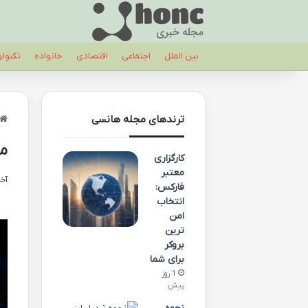
بین الملل
اجتماعی
اقتصادی
خانواده
تکنول
ترندهای مجله هانسی
مح
کارگزاری
معتبر
آخری
فارکس:
انتخاب
امن
ترین
بروکر
برای شما
1 روز
پیش