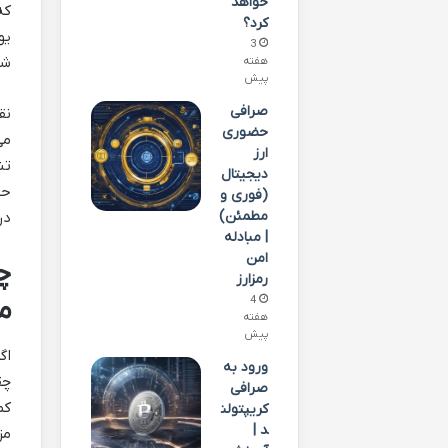
خواهد
که
کرد؟
یو
3
شن
هفته
پیش
صرافی
نق
حضوری
ارز
تن
دیجیتال
حد
(فوری و
مطمئن)
در
| مبادله
امن
چ
رمزارز
4
مز
هفته
پیش
اگ
ورود به
چق
صرافی
کم
کریپتولن
د |
مز