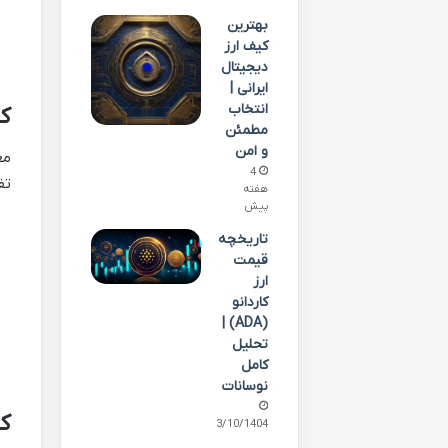
بهترین
کیف ارز
دیجیتال
ایرانی |
انتخاب
کم
مطمئن
و امن
مع
4
تف
هفته
پیش
تاریخچه
قیمت
ارز
کاردانو
(ADA) |
تحلیل
کامل
نوسانات
کا
03/10/1404