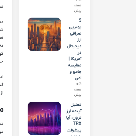
2
هفته
ها
پیش
5
دن
بهترین
شو
صرافی
ضر
ارز
دق
دیجیتال
در
کو
آمریکا |
حس
مقایسه
جامع و
اب
امن
گذ
3
هفته
از
پیش
تحلیل
م
آینده ارز
ترون: آیا
تص
TRX
پیشرفت
تو