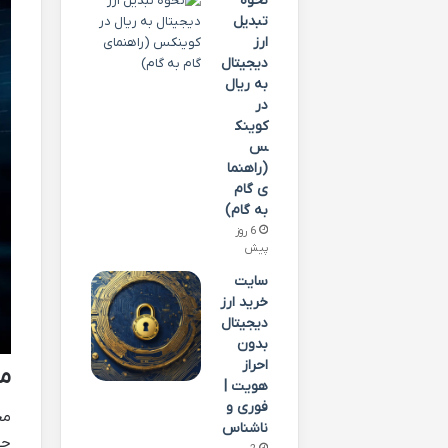
نحوه
تبدیل
ارز
دیجیتال
به ریال
در
کوینک
س
(راهنما
ی گام
به گام)
6 روز
پیش
سایت
خرید ارز
دیجیتال
بدون
احراز
مح
هویت |
فوری و
مح
ناشناس
حس