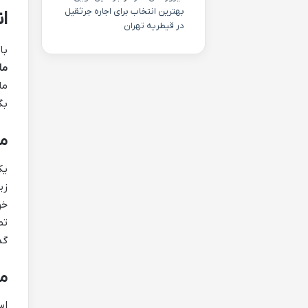
بهترین انتخاب برای اجاره جرثقیل
ا
در قیطریه تهران
با
ما
ما
بگ
ما
یک
خو
تص
گذ
ما