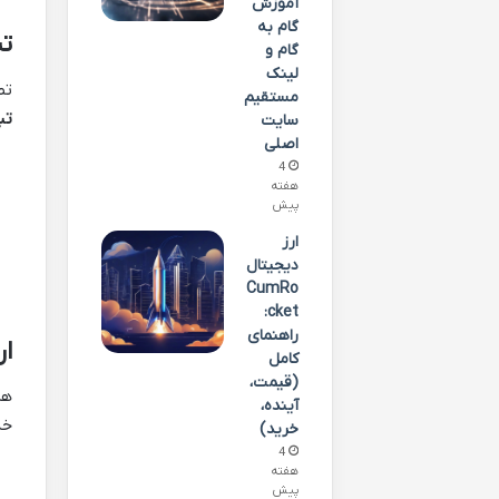
آموزش
گام به
تب
گام و
لینک
تص
مستقیم
تب
سایت
اصلی
4
هفته
پیش
ارز
دیجیتال
CumRo
cket:
راهنمای
ار
کامل
(قیمت،
هر
آینده،
خد
خرید)
4
هفته
پیش