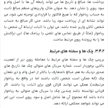
برداشت ها، مبالغ و تاریخ ها می تواند رابطه آن ها با اصل وام و
سود ربوی را نشان دهد. به عنوان مثال، واریزهای منظم مبالغ ثابت
به حساب رباخوار که با هیچ فاکتور یا قراردادی توجیه نمی شود، می
تواند نشانه ای از پرداخت سود ربا باشد. حتی اگر مبالغ به حساب
شخص ثالثی واریز شده باشد، می توان با اثبات ارتباط آن شخص با
رباخوار (مثلاً از طریق تماس های تلفنی یا پیامک ها)، این تراکنش
ها را به پرونده ربوی مرتبط ساخت.
۳.۴.۲. چک ها و سفته های مرتبط
بررسی چک ها و سفته های مرتبط با معامله ربوی نیز از اهمیت
بالایی برخوردار است. شماره سریال های متوالی چک ها، تاریخ های
صدور نزدیک به هم، مبالغ نامتعارف یا بالاتر از اصل وام، و ذی نفعان
چک (که ممکن است شخص ثالث باشند اما در واقع به رباخوار
مرتبطند)، همگی می توانند قرائن قوی برای اثبات ربا باشند. اگر
قربانی توانسته باشد چندین چک با سریال های متوالی به رباخوار
داده باشد که مجموع آن ها شامل اصل و سود ربوی است، این امر
می تواند شواهد محکمی ارائه دهد.