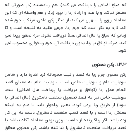
که مبلغ اضافی را دریافت می کند)، هم ربادهنده (در صورتی که
مضطر نباشد و با علم و اراده ربا را بپردازد)، و هم واسطه ای که این
معامله ربوی را تسهیل می کند، از منظر رکن مادی، مرتکب جرم شده
اند. لازم به ذکر است که جرم ربا، جرمی مقید به نتیجه است و تا
زمانی که مبلغ یا مال اضافی عملاً دریافت نشود، جرم تحقق پیدا نمی
کند. صرف توافق بر ربا، بدون دریافت آن، جرم رباخواری محسوب نمی
شود.
۱.۳.۳. رکن معنوی
رکن معنوی جرم ربا به قصد و نیت مجرمانه فرد اشاره دارد و شامل
سوءنیت عام و سوءنیت خاص است. سوءنیت عام به معنای قصد
انجام عمل ربا (توافق بر دریافت یا پرداخت مال اضافی) است.
سوءنیت خاص نیز به قصد تحصیل منفعت نامشروع (مال اضافی یا
سود) از طریق ربا برمی گردد. یعنی رباخوار باید با علم به اینکه
عملش ربا است و با قصد کسب منفعت نامشروع، دست به این کار
زده باشد. اگر رباگیرنده از ماهیت ربوی بودن معامله آگاه نباشد یا
قصد دریافت منفعت نامشروع را نداشته باشد، رکن معنوی محقق