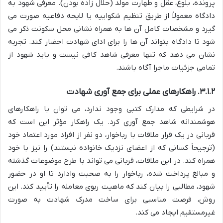
پرونده، بلوغ، عقل و طهارت مولد (حلال زاده بودن). معرفی شهود به
دادگاه معمولاً از طریق تنظیم شکواییه یا لایحه دفاعیه صورت می
گیرد و مشخصات کامل آن ها به همراه نشانی محل سکونت ذکر می
شود تا دادگاه بتواند آن ها را برای ادای شهادت احضار کند. تجربه
نشان می دهد که تنها معرفی شاهد کافی نیست و باید شهود از
تمامی جزئیات ماجرا آگاه باشند.
۳.۱.۲. راهکارهای عملی برای جمع آوری شهادت
در شرایطی که مدارک کتبی وجود ندارد، می توان با راهکارهای
هوشمندانه شاهد جمع آوری کرد. یک راهکار مؤثر این است که
قربانی در یک قرار ملاقات با رباخوار، دو نفر از افراد مورد اعتماد خود
(ترجیحاً کسانی که از اعضای نزدیک خانواده نیستند) را نیز با خود
همراه کند. در این ملاقات، قربانی می تواند با طرح موضوعات گذشته
و مبالغ پرداخت شده، رباخوار را به صحبت وادارد تا او در حضور
شهود، مطالبی را بیان کند که ماهیت ربوی معامله را تأیید کند. این
روش، فرصت مناسبی برای ساخت مدرک شهادت به صورت
غیرمستقیم ایجاد می کند.