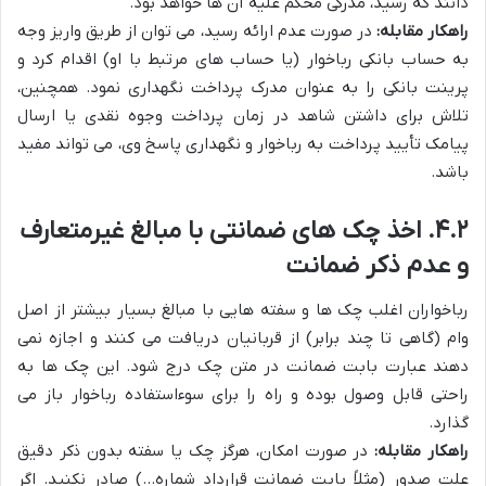
دانند که رسید، مدرکی محکم علیه آن ها خواهد بود.
راهکار مقابله:
در صورت عدم ارائه رسید، می توان از طریق واریز وجه
به حساب بانکی رباخوار (یا حساب های مرتبط با او) اقدام کرد و
پرینت بانکی را به عنوان مدرک پرداخت نگهداری نمود. همچنین،
تلاش برای داشتن شاهد در زمان پرداخت وجوه نقدی یا ارسال
پیامک تأیید پرداخت به رباخوار و نگهداری پاسخ وی، می تواند مفید
باشد.
۴.۲. اخذ چک های ضمانتی با مبالغ غیرمتعارف
و عدم ذکر ضمانت
رباخواران اغلب چک ها و سفته هایی با مبالغ بسیار بیشتر از اصل
وام (گاهی تا چند برابر) از قربانیان دریافت می کنند و اجازه نمی
دهند عبارت بابت ضمانت در متن چک درج شود. این چک ها به
راحتی قابل وصول بوده و راه را برای سوءاستفاده رباخوار باز می
گذارد.
راهکار مقابله:
در صورت امکان، هرگز چک یا سفته بدون ذکر دقیق
علت صدور (مثلاً بابت ضمانت قرارداد شماره…) صادر نکنید. اگر