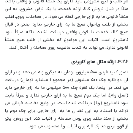
هر طلب و دین مشروعی باید دارای یک منشأ قانونی و واقعی باشد،
مثلاً در قبال فروش کالا، ارائه خدمت، یا یک قرض مشروع. به این
منشأ قانونی ما به ازای خارجی گفته می شود. در معاملات ربوی، اغلب
بخشی از طلب رباخوار، هیچ ما به ازای خارجی ندارد؛ یعنی در قبال
هیچ کالا، خدمت یا قرض واقعی دریافت نشده، بلکه صرفاً سود
نامشروع است. اثبات این موضوع که بخشی از طلب هیچ منشأ
قانونی ندارد، می تواند به شدت ماهیت ربوی معامله را آشکار کند.
۳.۲.۲. ارائه مثال های کاربردی
تصور کنید فردی ۵۰۰ میلیون تومان به دیگری وام می دهد و در ازای
آن دو فقره چک ۵۰۰ میلیونی (در مجموع ۱ میلیارد تومان) دریافت
می کند. در اینجا، یک فقره چک ۵۰۰ میلیونی ما به ازای خارجی دارد
(اصل وام)، اما چک دوم هیچ ما به ازای خارجی ندارد و صرفاً بابت
سود نامشروع (ربا) دریافت شده است. در لوایح دفاعیه، قربانی می
تواند با استناد به این فقدان ما به ازای خارجی برای چک دوم یا
بخشی از سند ملک، ربوی بودن معامله را اثبات کند. این روش، یکی
از قوی ترین مدارک لازم برای اثبات ربا محسوب می شود.