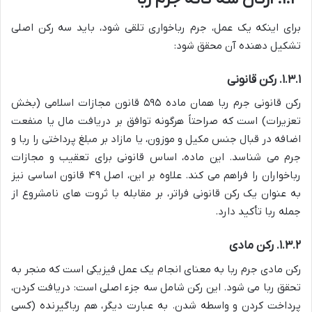
برای اینکه یک عمل، جرم رباخواری تلقی شود، باید سه رکن اصلی
تشکیل دهنده آن محقق شود:
۱.۳.۱. رکن قانونی
رکن قانونی جرم ربا همان ماده ۵۹۵ قانون مجازات اسلامی (بخش
تعزیرات) است که صراحتاً هرگونه توافق بر دریافت مال یا منفعت
اضافه در قبال جنس مکیل و موزون، یا مازاد بر مبلغ پرداختی را ربا و
جرم می شناسد. این ماده، اساس قانونی برای تعقیب و مجازات
رباخواران را فراهم می کند. علاوه بر این، اصل ۴۹ قانون اساسی نیز
به عنوان یک رکن قانونی فراتر، بر مقابله با ثروت های نامشروع از
جمله ربا تأکید دارد.
۱.۳.۲. رکن مادی
رکن مادی جرم ربا به معنای انجام یک عمل فیزیکی است که منجر به
تحقق ربا می شود. این رکن شامل سه جزء اصلی است: دریافت کردن،
پرداخت کردن و واسطه شدن. به عبارت دیگر، هم رباگیرنده (کسی