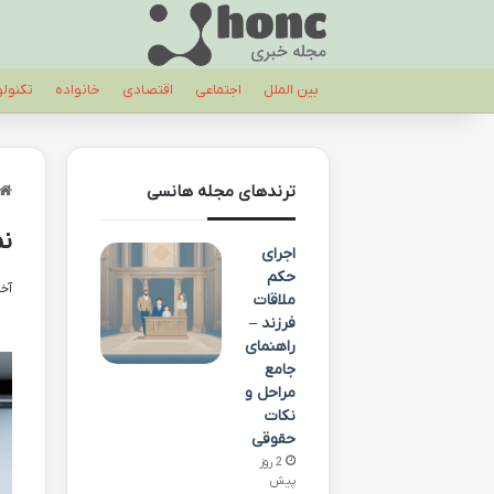
بین الملل
اجتماعی
اقتصادی
خانواده
تکنول
ترندهای مجله هانسی
نم
اجرای
حکم
آخری
ملاقات
فرزند –
راهنمای
جامع
مراحل و
نکات
حقوقی
2 روز
پیش