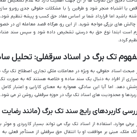
اخت دقیق این تفاوت ها از آن جهت اهمیت دارد که عدم تشخیص صحیح 
قص یا اشتباه منجر شود و طرفین را با مشکلات حقوقی جدی روبرو سازد. 
شته باشید اما قرارداد شما بر اساس مفاد حق کسب و پیشه تنظیم شود، 
 چالش های بزرگی مواجه شوید. از این رو، هرگاه قصد معامله ای در خص
زم است ابتدا نوع حق به درستی تشخیص داده شود و سپس سند متناسب
ظیم گردد.
فهوم تک برگ در اسناد سرقفلی: تحلیل ساد
 مبحث اسناد حقوقی، به ویژه در معاملات ملکی تجاری، اصطلاح تک برگ م
یاری از افراد به دنبال یک سند ساده و خلاصه هستند که به صورت تک بر
شش دهد. اما آیا این سادگی، همواره به معنای کارایی و اعتبار کامل
ربردها و محدودیت های اسناد تک برگ در حوزه سرقفلی، روشن تر می شود.
رسی کاربردهای رایج سند تک برگ (مانند رضایت نا
 برخی موارد، استفاده از اسناد تک برگ می تواند بسیار کاربردی و موثر 
لک ملک، مبنی بر موافقت او با انتقال حق سرقفلی از مستأجر فعلی به م