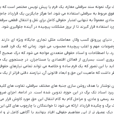
 برگ نمونه سند سرقفلی مغازه، یک فرم یا پیش نویس مختصر است که برا
وق مربوط به سرقفلی استفاده می شود، اما هرگز جایگزین یک قرارداد جام
نادی معمولاً به تنهایی اعتبار حقوقی کامل برای نقل و انتقال قطعی سرقفل
رد استفاده قرار گیرند تا از بروز مشکلات پیچیده در آینده جلوگیری شود.
 دنیای پررونق کسب وکار، معاملات ملکی تجاری جایگاه ویژه ای دارند و
ضوعات مهم و اغلب پیچیده محسوب می شود. زمانی که یک فرد قصد ور
رد، با اصطلاحات و اسناد حقوقی متعددی مواجه می شود که درک صحیح آن
وری است. بسیاری از فعالان اقتصادی یا مستاجران، در جستجوی یک «ت
ید با این تصور که یک فرم ساده و خلاصه می تواند تمامی نیازهای حقوقی آن
ر داشت که ماهیت این حق و ابعاد قانونی آن، نیازمند دقتی فراتر از یک
ن نوشتار با هدف روشن سازی جنبه های مختلف سرقفلی، تفاوت های کلیدی
ربرد اسناد تک برگ در این حوزه، تدوین شده است. در ادامه، اجزای ضرو
د رسمی و عادی، و مراحل گام به گام انتقال این حق مورد کاوش قرار می
 برگ و چکیده قرارداد ارائه می شود تا خوانندگان با چارچوب های کلی ای
 درک عمیق تر از این مفاهیم حقوقی، افراد بتوانند با آگاهی کامل تر 