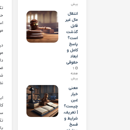
پیش
تک
انتقال
حق
مال غیر
اس
قابل
مو
گذشت
است؟
پاسخ
در
کامل و
مو
ابعاد
دا
حقوقی
ضر
1
هفته
شا
پیش
نظ
معنی
خیار
ای
غبن
کا
چیست؟
| تعریف،
سن
شرایط و
تک
فسخ
با