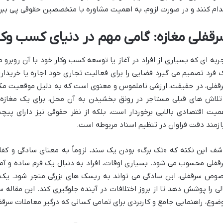
دام کنند و در صورت لزوم، به اهمیت مشاوره با متخصصین حقوقی پی ببرن
رقفلی مغازه: گامی مهم در دنیای کسب وکا
ربه ای که بسیاری از افراد در آغاز یا توسعه کسب وکار خود با آن روبرو
 فرد تصمیم می گیرد فضایی را برای فعالیت تجاری خود اجاره یا خریدار
قفلی، در حقیقت، ارزشی ناملموس و معنوی است که به دلیل موقعیت مکان
تلاش های قبلی مستاجر در رونق بخشیدن به آن محل، برای یک مغازه ت
میت اقتصادی بالایی برخوردار است، بلکه از نظر حقوقی نیز دارای پ
ازمند دقت فراوان در تنظیم اسناد مربوطه است.
شف این نکته که «تک برگ» بودن یک سند، لزوماً به معنای سادگی و ک
قفلی محسوب می شود. بسیاری اوقات، افراد به دنبال یک فرم ساده و آما
وص سرقفلی، این سادگی می تواند به ریسک های بزرگی منجر شود. یک 
لی را پوشش دهد تا از بروز اختلافات در آینده جلوگیری کند. این مقاله س
ضوع، راهنمایی جامع و کاربردی برای تمامی کسانی که درگیر معاملات سرقف