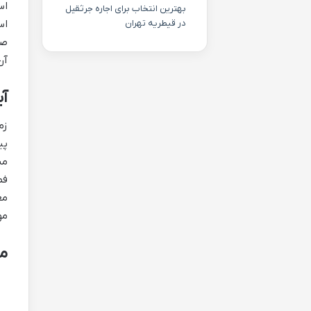
اس
بهترین انتخاب برای اجاره جرثقیل
اس
در قیطریه تهران
صو
آن
آی
زم
پی
مش
فص
مع
مو
مز