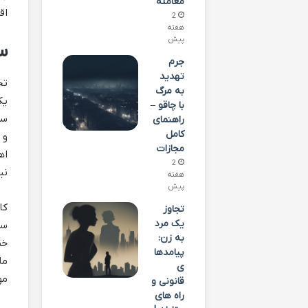
معامله
اق
2
هفته
پیش
س
جرم
تهدید
تج
به مرگ
یک
با چاقو –
سر
راهنمای
کامل
و 
مجازات
اه
2
نی
هفته
پیش
کا
تجاوز
یک مرد
سر
به زن:
خص
پیامدها
ما
ی
مو
قانونی و
راه های