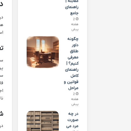
مقابله |
د
راهنمای
جامع
در
2
ها
هفته
پیش
اس
چگونه
داور
ت
طلاق
معرفی
سر
کنیم؟ |
پر
راهنمای
سر
کامل
قوانین و
مراحل
اج
2
نا
هفته
پیش
شر
در چه
صورت
مرد می