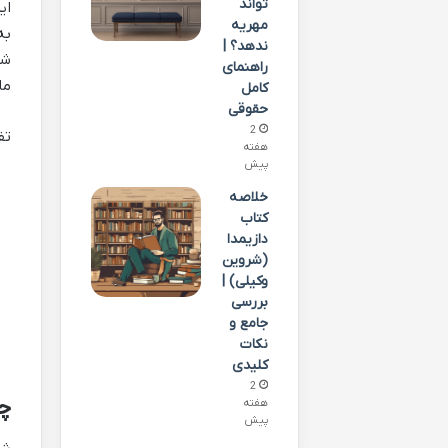
تواند
ای
مهریه
به
ندهد؟ |
شو
راهنمای
ما
کامل
حقوقی
2
تف
هفته
پیش
خلاصه
کتاب
دازیمدا
(شروین
وکیلی) |
بررسی
جامع و
نکات
کلیدی
2
چ
هفته
پیش