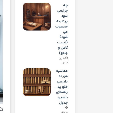
چه
جرایمی
سوء
پیشینه
محسوب
می
شود؟
(لیست
کامل و
جامع)
4 روز
پیش
محاسبه
هزینه
دادرسی
خلع ید –
راهنمای
جامع و
جدول
1
تک
هفته