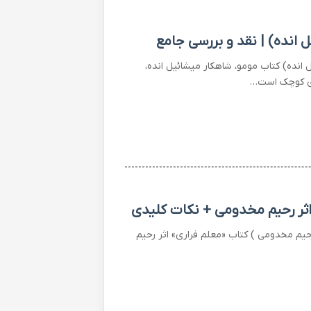
انده) | نقد و بررسی جامع
انده) کتاب مومو، شاهکار میشائیل انده،
تری کوچک است…
اثر رحیم مخدومی + نکات کلیدی
یم مخدومی ) کتاب «معلم فراری» اثر رحیم