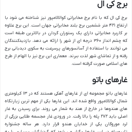
برج کی ال
برج کی ال که با نام برج مخابراتی کوالالامپور نیز شناخته می شود با
ارتفاع ۴۲۱ متر ششمین برج بلند مخابراتی جهان است. این برج علاوه
بر کاربرد مخابراتی دارای یک رستوران گردان در بالاترین طبقه است
که چشم انداز ۳۶۰ درجه ای از شهر را ارائه می دهد. بازدیدکنندگان
می توانند با استفاده از آسانسورهای پرسرعت به سکوی دیدبانی برج
رفته و از تماشای شهر لذت ببرند. معماری این برج نیز با الهام از طرح
های اسلامی صورت گرفته است.
غارهای باتو
غارهای باتو مجموعه ای از غارهای آهکی هستند که در ۱۳ کیلومتری
شمال کوالالامپور واقع شده اند. این غارها یکی از مهم ترین زیارتگاه
های هندوها در خارج از هند به شمار می روند. برای رسیدن به غار
اصلی باید ۲۷۲ پله را بالا رفت. در ورودی غار مجسمه طلایی بزرگی از
لرد موروگان یکی از خدایان هندو قرار دارد. هر ساله جشنواره
تایپوسام در این غارها برگزار می شود که گردشگران بسیاری را به