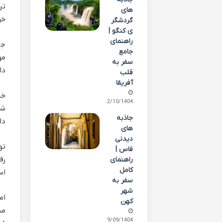
های
خو
گردشگر
ی کنگو |
راهنمای
جا
جامع
مو
سفر به
دا
قلب
آفریقا
خی
02/10/1404
شم
جاذبه
دا
های
دیدنی
تو
فاس |
رف
راهنمای
کامل
اس
سفر به
شهر
ام
کهن
می
29/09/1404