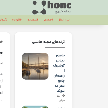
بین الملل
اجتماعی
اقتصادی
خانواده
تکنول
ترندهای مجله هانسی
جذ
جاهای
دیدنی
آخری
گوتنبرگ
|
مس
راهنمای
زی
جامع
سفر به
آش
سوئد
ام
1 روز
را
پیش