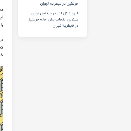
جرثقیل در قیطریه تهران
دس
فیروزه گل قمر
در
جرثقیل نوین :
ای
بهترین انتخاب برای اجاره جرثقیل
را
در قیطریه تهران
بر
کن
خی