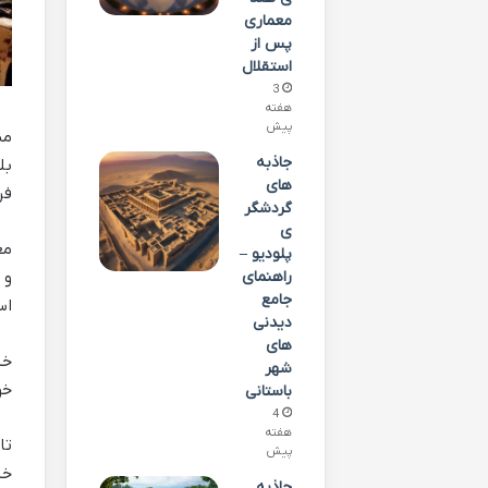
معماری
پس از
استقلال
3
هفته
پیش
مس
جاذبه
بل
های
فر
گردشگر
ی
مع
پلودیو –
و 
راهنمای
جامع
اس
دیدنی
های
خی
شهر
خو
باستانی
4
هفته
تا
پیش
خی
جاذبه