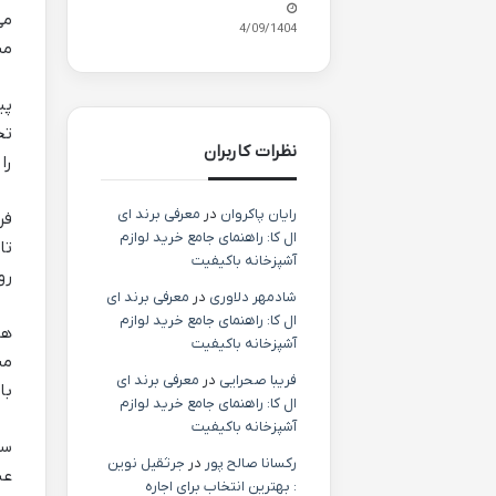
می
24/09/1404
مش
پی
تح
نظرات کاربران
را
رایان پاکروان
در
معرفی برند ای
فر
ال کا: راهنمای جامع خرید لوازم
تا
آشپزخانه باکیفیت
رو
شادمهر دلاوری
در
معرفی برند ای
ال کا: راهنمای جامع خرید لوازم
هن
آشپزخانه باکیفیت
من
فریبا صحرایی
در
معرفی برند ای
با
ال کا: راهنمای جامع خرید لوازم
آشپزخانه باکیفیت
سا
رکسانا صالح پور
در
جرثقیل نوین
عب
: بهترین انتخاب برای اجاره