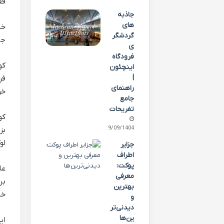
فع
جاذبه
های
خی
گردشگر
جذ
ی
فرودگاه
کو
اینچئون
|
فر
راهنمای
خو
جامع
تفریحات
کو
29/09/1404
لو
جزایر
اطراف
پوکت:
عل
معرفی
بهترین
خیابان ایل
و
دیدنی‌تر
ین‌ها
ای