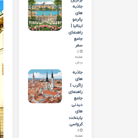
برترین
جاذبه
های
پالرمو
ایتالیا |
راهنمای
جامع
سفر
2
هفته
پیش
جاذبه
های
زاگرب |
راهنمای
جامع
دیدنی
های
پایتخت
کرواسی
3
هفته