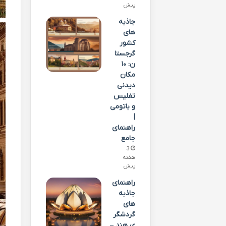
پیش
جاذبه
های
کشور
گرجستا
ن: ۱۰
مکان
دیدنی
تفلیس
و باتومی
|
راهنمای
جامع
3
هفته
پیش
راهنمای
جاذبه
های
گردشگر
ی هند –