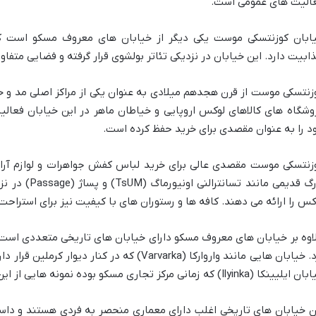
الیت های عمومی است.
ابان کوزنتسکی موست یکی دیگر از خیابان های معروف مسکو است ک
ابیت دارد. این خیابان در نزدیکی تئاتر بولشوی قرار گرفته و فضایی متفاوت 
زنتسکی موست از قرن هجدهم میلادی به عنوان یکی از مراکز اصلی مد و 
وشگاه های کالاهای لوکس اروپایی و خیاطان ماهر در این خیابان فعالیت
د را به عنوان مقصدی برای خرید حفظ کرده است.
زنتسکی موست مقصدی عالی برای خرید لباس کفش جواهرات و لوازم آرای
بزرگ قدیمی مانن
کس را ارائه می دهند. کافه ها و رستوران های با کیفیت نیز برای استرا
اوه بر خیابان های معروف مسکو دارای خیابان های تاریخی متعددی است 
برد. خیابان هایی مانند واروارکا (Varvarka) که در ک
یینکا (Ilyinka) که زمانی مرکز تجاری مسکو بوده نمونه هایی از این خیابان ها هستند.
ن خیابان های تاریخی اغلب دارای معماری منحصر به فردی هستند و داستا