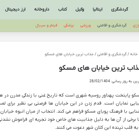
گردشگری
ایتالیا
وکیل
کتاب
داروخانه
ارز دیجیتال
وژی
گردشگری و اقامتی
ورزشی
پزشکی
فیلم و سریال
خانه
/
گردشگری و اقامتی
/
جذاب ترین خیابان های مسکو
اب ترین خیابان های مسکو
ن به روز رسانی: 28/02/1404
کو پایتخت پهناور روسیه شهری است که تاریخ غنی با زندگی مدرن در هم
بایی نمایان است. قدم زدن در این خیابان ها فرصتی بی نظیر برای ل
نایی با فرهنگ پویای مسکو فراهم می کند. انتخاب از میان انبوه خیابا
ا برخی از آن ها به دلیل جذابیت های خاص خود تجربه ای فراموش نشدنی ب
 به قلب تپنده این کلان شهر دعوت می کنند.