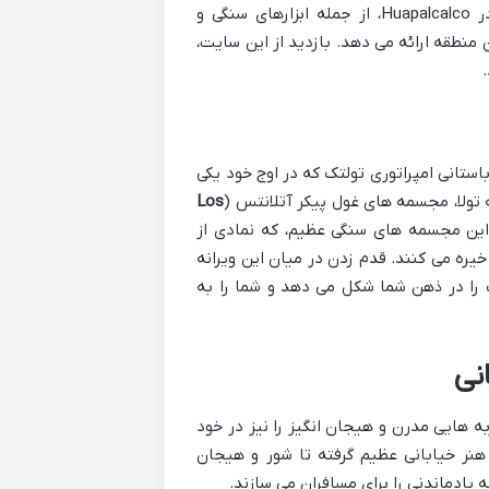
تولانسینگو تبدیل کرده است. کشف یافته های باستان شناسی متعدد در Huapalcalco، از جمله ابزارهای سنگی و
منطقه ارائه می دهد. بازدید از این سایت،
ستانی امپراتوری تولتک که در اوج خود یکی
 تولا، مجسمه های غول پیکر آتلانتس (
Los
 Tlahuizcalpantecuhtli ایستاده اند. این مجسمه های سنگی عظیم، که نمادی از
یره می کنند. قدم زدن در میان این ویرانه
ک را در ذهن شما شکل می دهد و شما را به
نی
ه هایی مدرن و هیجان انگیز را نیز در خود
نر خیابانی عظیم گرفته تا شور و هیجان
یادماندنی را برای مسافران می سازند.