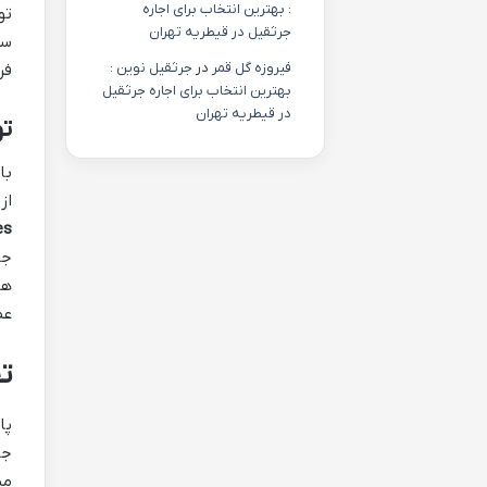
: بهترین انتخاب برای اجاره
جرثقیل در قیطریه تهران
سف
فیروزه گل قمر
در
جرثقیل نوین :
فر
بهترین انتخاب برای اجاره جرثقیل
در قیطریه تهران
تولا (ula
با
از
es
جن
ها
عظ
ت
پا
جا
مس