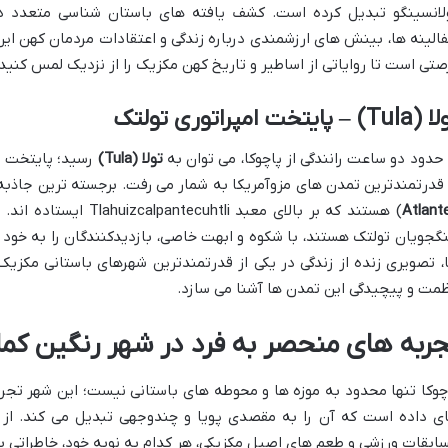
الینه ها، بینش های ارزشمندی درباره زندگی و اعتقادات مردمان کهن این 
صتی است تا روایاتی از اساطیر و تاریخ کهن مکزیک را از نزدیک لمس کنید.
T) – پایتخت امپراتوری تولتک
 حدود دو ساعت رانندگی از پاچوکا، می توان به
تولا (Tula)
رسید؛ پایتخت با
 قدرتمندترین تمدن های مزوآمریکا به شمار می رفت. برجسته ترین جاذبه
Atlant
) هستند که بر بالای معبد
گجویان تولتک هستند، با شکوه و ابهت خاصی، بازدیدکنندگان را به خود خ
، تصویری زنده از زندگی در یکی از قدرتمندترین شهرهای باستانی مکزی
مت و پیچیدگی این تمدن ها آشنا می سازد.
جربه های منحصر به فرد در شهر رنگین کما
چوکا تنها محدود به موزه ها و محوطه های باستانی نیست؛ این شهر تجرب
ی داده است که آن را به مقصدی پویا و چندوجهی تبدیل می کند. از ه
ابقات ورزشی و طعم های اصیل مکزیکی، هر کدام به نوبه خود، خاطراتی به 