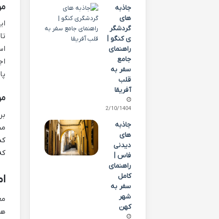
موزه
جاذبه
های
ای
گردشگر
تا
ی کنگو |
اس
راهنمای
جامع
اج
سفر به
پا
قلب
آفریقا
موزه
02/10/1404
بر
جاذبه
مج
های
کد
دیدنی
که
فاس |
راهنمای
کامل
ام
سفر به
شهر
مع
کهن
هر