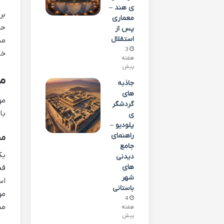
ی هند –
بر
معماری
حض
پس از
استقلال
می
3
خا
هفته
پیش
مو
جاذبه
های
مو
گردشگر
با
ی
پلودیو –
راهنمای
مجموع
جامع
یک
دیدنی
های
قد
شهر
اس
باستانی
مو
4
مج
هفته
پیش