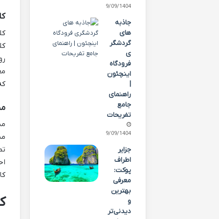
29/09/1404
کلیسا
جاذبه
کل
های
گردشگر
کل
ی
رو
فرودگاه
مع
اینچئون
که
|
راهنمای
جامع
مید
تفریحات
می
29/09/1404
مس
تم
جزایر
اطراف
اح
پوکت:
کا
معرفی
بهترین
ک
و
دیدنی‌تر