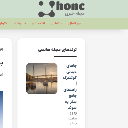
بین الملل
اجتماعی
اقتصادی
خانواده
تکنول
ترندهای مجله هانسی
به
جاهای
دیدنی
آخری
گوتنبرگ
|
راهنمای
جامع
سفر به
سوئد
21
ساعت
پیش