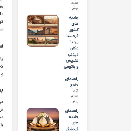
هفته
مق
پیش
دا
جاذبه
کو
های
ها
کشور
گرجستا
ن: ۱۰
س
مکان
دیدنی
پا
تفلیس
کد
و باتومی
|
و 
راهنمای
جامع
برج
3
هفته
در
پیش
بر
راهنمای
جاذبه
های
را
گردشگر