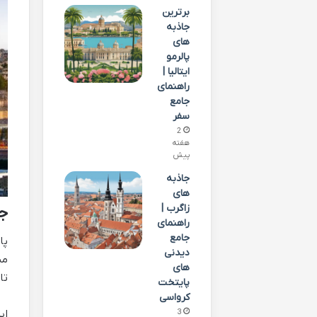
برترین
جاذبه
های
پالرمو
ایتالیا |
راهنمای
جامع
سفر
2
هفته
پیش
جاذبه
های
زاگرب |
جا
راهنمای
جامع
پا
دیدنی
مس
های
تا
پایتخت
کرواسی
3