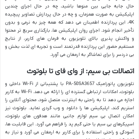
حال جابه جایی بین منوها باشید، چه در حال اجرای چندین
اپلیکیشن به صورت همزمان، و چه در حال پردازش تصاویر پیچیده
4K، این پردازنده اطمینان می دهد که همه چیز به نرمی و بدون
تأخیر انجام شود. اجرای روان اپلیکیشن ها، بارگذاری سریع تر محتوا
و واکنش پذیری بالای تلویزیون به فرمان های کاربر، از نتایج
مستقیم حضور این پردازنده قدرتمند است و تجربه ای لذت بخش و
بی دردسر را برای تماشاگر به ارمغان می آورد.
اتصالات بی سیم: از وای فای تا بلوتوث
تلویزیون پانورامیک PA-50SA3657 با پشتیبانی از Wi-Fi داخلی و
بلوتوث، امکانات ارتباطی گسترده ای را ارائه می دهد. Wi-Fi به کاربر
اجازه می دهد تا به راحتی به اینترنت متصل شود، محتوای آنلاین را
استریم کند، اپلیکیشن ها را دانلود و وب گردی نماید. بلوتوث نیز
امکان اتصال بی سیم لوازم جانبی مانند هدفون های بلوتوث،
اسپیکرهای بی سیم یا حتی گیم پد را فراهم می آورد. این قابلیت ها،
آسودگی و راحتی استفاده را برای کاربر به ارمغان می آورد و نیاز به