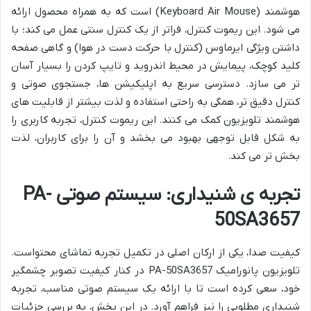
هوشمند (Keyboard Air Mouse) است که به همراه محصول ارائه
می شود. این ریموت کنترل، فراتر از یک کنترل سنتی عمل می کند؛ با
داشتن ویژگی ایرماوس (کنترل با حرکت دست در هوا) و گاهی صفحه
کلید کوچک، پیمایش در محیط اندروید و تایپ کردن را بسیار آسان
تر می سازد. دسترسی سریع به اپلیکیشن ها، جستجوی صوتی و
کنترل دقیق تر، همگی به راحتی استفاده و لذت بیشتر از قابلیت های
هوشمند تلویزیون کمک می کنند. این ریموت کنترل، تجربه کاربری را
به شکل قابل توجهی بهبود می بخشد و آن را برای کاربران، لذت
بخش تر می کند.
تجربه ی شنیداری: سیستم صوتی PA-
50SA3657
کیفیت صدا، یکی از ارکان اصلی در تکمیل تجربه تماشای محتواست.
تلویزیون پانورامیک PA-50SA3657 در کنار کیفیت تصویر چشمگیر
خود، سعی کرده است تا با ارائه یک سیستم صوتی مناسب، تجربه
شنیداری مطلوبی را نیز فراهم آورد. در این بخش، به بررسی جزئیات