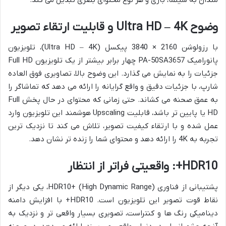
وضوح Ultra HD – 4K و قابلیت ارتقاء تصویر
با رزولوشن 2160 × 3840 پیکسل (Ultra HD – 4K)، تلویزیون
پانورامیک PA-50SA3657 چهار برابر بیشتر از یک تلویزیون Full HD
جزئیات را به نمایش می گذارد. این وضوح بالا، تصاویری فوق العاده
شارپ، با جزئیات دقیق و واقع گرایانه را ارائه می دهد که تماشاگر را
به عمق صحنه می کشاند. حتی زمانی که محتوای در حال پخش Full
HD یا پایین تر باشد، قابلیت Upscaling هوشمند این تلویزیون وارد
عمل شده و با ارتقاء کیفیت تصویر، تلاش می کند تا نزدیک ترین
تجربه به 4K را ارائه دهد و محتوای شما را زنده تر نشان دهد.
HDR10+: واقعیتی فراتر از انتظار
پشتیبانی از فناوری HDR10+ (High Dynamic Range)، یکی دیگر از
نقاط قوت تصویر این تلویزیون است. HDR10+ با افزایش دامنه
دینامیکی رنگ ها و کنتراست، تصویری بسیار واقعی تر و نزدیک به