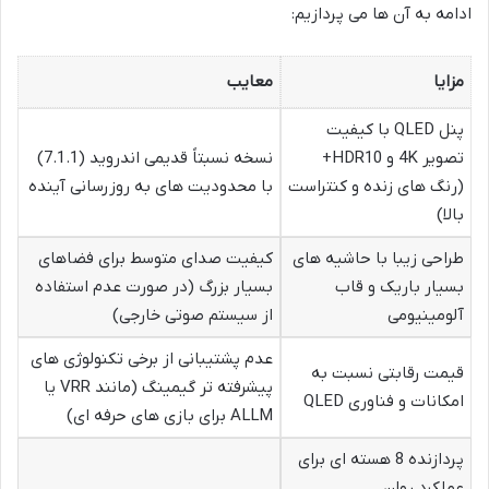
ادامه به آن ها می پردازیم:
مزایا
معایب
پنل QLED با کیفیت
تصویر 4K و HDR10+
نسخه نسبتاً قدیمی اندروید (7.1.1)
(رنگ های زنده و کنتراست
با محدودیت های به روزرسانی آینده
بالا)
طراحی زیبا با حاشیه های
کیفیت صدای متوسط برای فضاهای
بسیار باریک و قاب
بسیار بزرگ (در صورت عدم استفاده
آلومینیومی
از سیستم صوتی خارجی)
عدم پشتیبانی از برخی تکنولوژی های
قیمت رقابتی نسبت به
پیشرفته تر گیمینگ (مانند VRR یا
امکانات و فناوری QLED
ALLM برای بازی های حرفه ای)
پردازنده 8 هسته ای برای
عملکرد روان