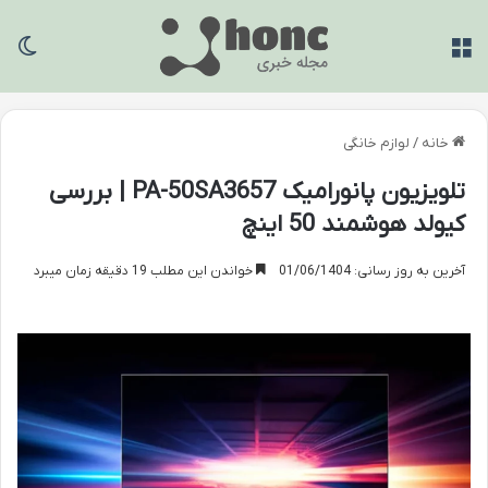
منو
تغی
خانه
/
لوازم خانگی
تلویزیون پانورامیک PA-50SA3657 | بررسی
کیولد هوشمند 50 اینچ
آخرین به روز رسانی: 01/06/1404
خواندن این مطلب 19 دقیقه زمان میبرد