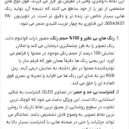
این نقاط نانومتری، وقتی در معرض نور قرار می گیرند، طول موج های
مشخصی از نور را از خود ساطع می کنند که نتیجه آن، تولید رنگ
هایی بسیار خالص تر، زنده تر و دقیق تر است. در تلویزیون PA-
50SA3657، این فناوری به چهار مزیت کلیدی منجر می شود:
رنگ های بی نظیر و 100% حجم رنگ:
حضور ذرات کوانتوم دات،
رنگ تصویر را به طرز چشمگیری درخشان می کند و امکان
نمایش 100 درصد از حجم رنگی موجود در محتوا را فراهم می
آورد. این یعنی رنگ ها دقیقاً همان طور که فیلم ساز یا
تولیدکننده محتوا در نظر داشته، به نمایش درمی آیند. پنل
RGB نیز به غنای این رنگ ها می افزاید و تجربه ی بصری فوق
العاده ای را خلق می کند.
کنتراست بی حد و حصر:
در تصاویر QLED، کنتراست به شکلی
استثنایی بالا است. این ویژگی باعث می شود که کوچک ترین
تفاوت در سطوح روشنایی، از عمیق ترین نقاط تاریک تا روشن
ترین نقاط تصویر، به وضوح قابل تشخیص باشد. تماشاگر می
تواند جزئیات را حتی در صحنه هایی با کنتراست بسیار بالا به