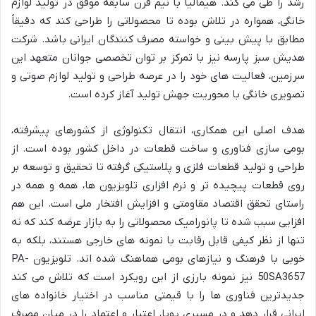
رشد را طی می کند. هیمالیا با نیم قرن سابقه موفق در تولید لوازم
خانگی، همواره در تلاش بوده تا محصولاتی را طراحی کند که دقیقاً
مطابق با پیش بینی و خواسته مصرف کنندگان ایرانی باشد. شرکت
هدیش سبز پارسه نیز با تمرکز بر توان تخصصی جوانان متعهد این
سرزمین، فعالیت های خود را در عرصه طراحی و تولید لوازم صوتی و
تصویری خانگی با محوریت جهش تولید آغاز کرده است.
هدف اصلی این همکاری، انتقال تکنولوژی از کشورهای پیشرفته،
بومی سازی فناوری و ساخت قطعات در داخل کشور بوده است. از
طراحی و تولید قطعات فلزی و پلاستیکی گرفته تا تحقیق و توسعه بر
روی قطعات پیچیده تر و نرم افزاری تلویزیون ها، همه و همه در
راستای تحقق اقتصاد مقاومتی و افزایش افتخار ملی است. این هم
افزایی سبب شده تا پانورامیک محصولاتی را به بازار عرضه کند که نه
تنها از نظر کیفی قابل رقابت با نمونه های خارجی هستند، بلکه به
خوبی با فرهنگ و نیازهای بومی هماهنگ شده اند. تلویزیون PA-
50SA3657 نیز نمونه بارزی از این رویکرد است که تلاش می کند
جدیدترین فناوری ها را با قیمتی مناسب در اختیار خانواده های
ایرانی قرار دهد و در مسیری پویا، اعتبار و اعتماد را در میان مصرف