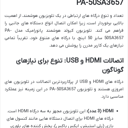
PA-50SA3657
تعداد و تنوع درگاه های ارتباطی در یک تلویزیون هوشمند، از اهمیت
بالایی برخوردار است، زیرا امکان اتصال انواع دستگاه های جانبی را
فراهم می کند. تلویزیون کیولد هوشمند پانورامیک مدل PA-
50SA3657 سایز 50 اینچ، با درگاه های متنوع خود، تقریباً تمامی
نیازهای یک کاربر مدرن را پوشش می دهد.
اتصالات HDMI و USB: تنوع برای نیازهای
گوناگون
درگاه های HDMI و USB از پرکاربردترین اتصالات در تلویزیون های
امروزی هستند و تلویزیون PA-50SA3657 در این زمینه نیز عملکرد
مناسبی دارد.
HDMI (3 عدد):
این تلویزیون مجهز به سه درگاه HDMI است.
درگاه های HDMI برای اتصال دستگاه هایی مانند کنسول های
بازی (پلی استیشن، ایکس باکس)، پخش کننده های بلوری،