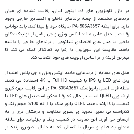
در بازار تلویزیون های 50 اینچی ایران، رقابت فشرده ای میان
برندهای مختلف، از جمله برندهای داخلی و اقتصادی خارجی وجود
دارد. برای اینکه PA-50SA3657 جایگاه خود را پیدا کند، باید توانایی
رقابت با مدل هایی مانند ایکس ویژن و جی پلاس از تولیدکنندگان
داخلی، یا مدل های اقتصادی شیائومی از برندهای خارجی را داشته
باشد. مقایسه این تلویزیون با رقبا به تماشاگر کمک می کند تا
بهترین گزینه را بر اساس اولویت های خود انتخاب کند.
مدل های مشابه از برندهایی مانند ایکس ویژن و جی پلاس اغلب از
پنل های LED یا IPS با کیفیت Full HD یا 4K استفاده می کنند.
نقطه قوت اصلی پانورامیک PA-50SA3657 در این رقابت، بهره گیری
از فناوری
QLED
است. در حالی که رقبا ممکن است پنل های LED با
کیفیت بالا ارائه دهند، QLED پانورامیک با ارائه 100% حجم رنگ و
کنتراست بی نظیر، تجربه ی بصری متفاوت و درخشان تری را به
ارمغان می آورد. این تفاوت در کیفیت رنگ و جزئیات، برای علاقه
مندان به فیلم و سریال یا کسانی که به دنبال تصویری زنده تر