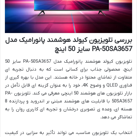
بررسی تلویزیون کیولد هوشمند پانورامیک مدل
PA-50SA3657 سایز 50 اینچ
تلویزیون کیولد هوشمند پانورامیک مدل PA-50SA3657 سایز 50
اینچ، محصولی جذاب برای کسانی است که به دنبال تجربه ای
متفاوت از تماشای محتوا در خانه هستند. این مدل با بهره گیری از
فناوری QLED و وضوح 4K، خود را به عنوان گزینه ای قابل تأمل در
بازار تلویزیون های هوشمند 50 اینچی معرفی می کند. تلویزیون PA-
50SA3657 با قابلیت های هوشمند مبتنی بر اندروید و پردازنده 8
هسته ای، وعده ی تصویری درخشان و تجربه ای کاربری روان را به
تماشاگر می دهد.
انتخاب یک تلویزیون مناسب، می تواند تأثیر به سزایی در کیفیت