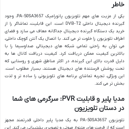
خاطر
یکی از مزیت های مهم تلویزیون پانورامیک PA-50SA3657، وجود
گیرنده دیجیتال داخلی DVB-T2 است. این قابلیت، تماشاگر را از
خرید یک دستگاه گیرنده دیجیتال جداگانه معاف می سازد و فضای
اطراف تلویزیون را خلوت تر می کند. با اتصال یک آنتن کوچک داخلی،
می توان به راحتی تمامی شبکه های دیجیتالی صداوسیما را با
بالاترین کیفیت ممکن دریافت کرد. کیفیت دریافت کانال ها به
دلیل قدرت بالای این گیرنده، در اکثر مناطق شهری و روستایی که
تحت پوشش فرستنده های دیجیتال هستند، بسیار مطلوب است.
این ویژگی، تجربه تماشای برنامه های تلویزیونی را ساده تر و لذت
بخش تر می کند.
مدیا پلیر و قابلیت PVR: سرگرمی های شما
در دستان تلویزیون
تلویزیون PA-50SA3657 به یک مدیا پلیر داخلی قدرتمند مجهز
است که از فرمت های متنوع صوتی و تصویری پشتیبانی می کند. این