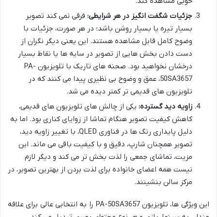
خوبی مشاهده کند.
جزئیات شگفت انگیز در هر شرایطی:
فرقی نمی کند تصویر
بسیار تیره یا بسیار روشن باشد؛ در هر صورت، جزئیات با
وضوح کامل قابل مشاهده هستند. این یعنی دیگر نگران از
دست دادن بخش هایی از تصویر در سایه ها یا نقاط بسیار
درخشان نخواهید بود. صحنه های تاریک با تلویزیون PA-
50SA3657، عمق و وضوح بی نظیری پیدا می کنند که در
تلویزیون های قدیمی تر کمتر دیده می شد.
زاویه دید گسترده:
یکی از چالش های تلویزیون های قدیمی،
کاهش کیفیت تصویر هنگام تماشا از زوایای کناری بود. اما به
دلیل پایداری رنگ ها در فناوری QLED، با تغییر زاویه دید،
تصویر همچنان شارپ، دقیق و با کیفیت باقی می ماند. این
مزیت، تماشای جمعی را لذت بخش تر می کند و دیگر لازم
نیست همه اعضای خانواده برای لذت بردن از بهترین تصویر، در
مرکز سالن بنشینند.
این ویژگی ها، تلویزیون PA-50SA3657 را به انتخابی عالی برای علاقه
مندان به سینما، بازی و هر نوع محتوای بصری تبدیل می کند.