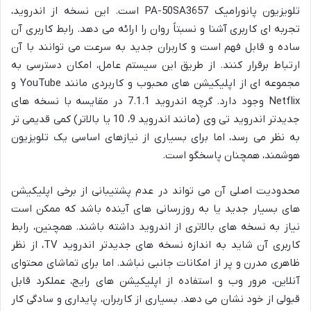
تلویزیون پانورامیک PA-50SA3657 است. این نسخه از اندروید،
تجربه ای کاربری آشنا و نسبتاً روان را ارائه می دهد. رابط کاربری آن
ساده و قابل فهم است و کاربران جدید به سرعت می توانند با آن
ارتباط برقرار کنند. از طریق این سیستم عامل، امکان دسترسی به
مجموعه ای از اپلیکیشن های محبوب و کاربردی مانند YouTube و
Netflix وجود دارد. گرچه اندروید 7.1.1 در مقایسه با نسخه های
جدیدتر اندروید تی وی (مانند اندروید 9، 10 یا بالاتر) کمی قدیمی تر
به نظر می رسد، اما برای بسیاری از نیازهای اساسی یک تلویزیون
هوشمند، همچنان پاسخگو است.
محدودیت اصلی آن می تواند در عدم پشتیبانی از برخی اپلیکیشن
های بسیار جدید یا به روزرسانی های آینده باشد که ممکن است
نیاز به نسخه های بالاتری از اندروید داشته باشند. همچنین، رابط
کاربری آن شاید به اندازه نسخه های جدیدتر اندروید TV، از نظر
ظاهری مدرن و پر از امکانات جانبی نباشد. اما برای تماشای محتوای
آنلاین، مرور وب و استفاده از اپلیکیشن های رایج، عملکرد قابل
قبولی از خود نشان می دهد. بسیاری از کاربران، پایداری و سادگی کار