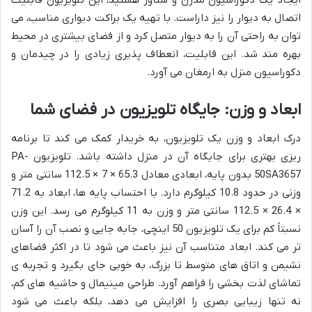
ایجاد یک دکوراسیون مدرن و شناور هستید، این تلویزیون قابلیت
اتصال به دیوار را نیز داراست. با تهیه یک براکت دیواری مناسب، می
توان به راحتی آن را به دیوار متصل کرد و از فضای بیشتری در محیط
بهره مند شد. این قابلیت، انعطاف پذیری زیادی را در چیدمان و
دکوراسیون منزل به ارمغان می آورد.
ابعاد و وزن: جایگاه تلویزیون در فضای شما
درک ابعاد و وزن یک تلویزیون، به خریدار کمک می کند تا برنامه
ریزی بهتری برای جایگاه آن در منزل داشته باشد. تلویزیون PA-
50SA3657 بدون پایه، ابعادی معادل 65.3 × 7 × 112.5 سانتی متر و
وزنی در حدود 10.8 کیلوگرم دارد. با احتساب پایه ها، ابعاد به 71.2
× 26.4 × 112.5 سانتی متر و وزن به 11 کیلوگرم می رسد. این وزن
نسبتاً کم برای یک تلویزیون 50 اینچی، جابه جایی و نصب آن را آسان
تر می کند. ابعاد متناسب آن نیز باعث می شود تا در اکثر فضاهای
نشیمن و اتاق های متوسط تا بزرگ، به خوبی جای بگیرد و تجربه ی
تماشای لذت بخشی را فراهم آورد. طراحی مینیمال و حاشیه های کم،
نه تنها زیبایی بصری را افزایش می دهد، بلکه باعث می شود