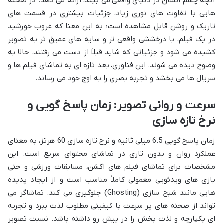
آنچه چشم انسان در دنیای واقعی می بیند، ارائه می دهد. در صحنه
هایی با تفاوت های نوری زیاد، جزئیات بیشتری در قسمت های
تاریک و روشن قابل مشاهده است؛ به این معنا که غروب خورشید
در یک فیلم، با درخششی واقعی تر و سایه های عمیق تر به تصویر
کشیده می شود و جزئیاتی که شاید قبلاً از دست می رفتند، حالا به
وضوح دیده می شوند. این فناوری، بعد تازه ای به تماشای فیلم ها و
سریال ها می بخشد و تجربه بصری را به اوج خود می رساند.
سرعت و روانی تصویر: زمان پاسخ گویی و
نرخ تازه سازی
زمان پاسخ گویی 6.5 میلی ثانیه و نرخ تازه سازی 60 هرتز، به معنای
عملکرد روان و بدون تاری در تماشای محتوای سریع است. این
مشخصات برای تماشای فیلم های اکشن، مسابقات ورزشی و حتی
بازی های ویدئویی معمولی کاملاً مناسب است و از ایجاد پدیده
هایی مانند شبح سازی (Ghosting) جلوگیری می کند. تماشاگر می
تواند از صحنه های پر سرعت با کیفیتی مطلوب لذت ببرد و تجربه
ای یکپارچه و لذت بخش را در پیش رو داشته باشد. نسبت تصویر