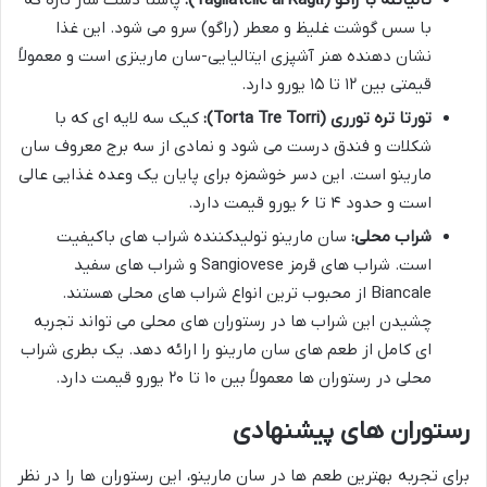
تالیاتله با راگو (Tagliatelle al Ragù):
پاستا دست ساز تازه که
با سس گوشت غلیظ و معطر (راگو) سرو می شود. این غذا
نشان دهنده هنر آشپزی ایتالیایی-سان مارینزی است و معمولاً
قیمتی بین ۱۲ تا ۱۵ یورو دارد.
تورتا تره تورری (Torta Tre Torri):
کیک سه لایه ای که با
شکلات و فندق درست می شود و نمادی از سه برج معروف سان
مارینو است. این دسر خوشمزه برای پایان یک وعده غذایی عالی
است و حدود ۴ تا ۶ یورو قیمت دارد.
شراب محلی:
سان مارینو تولیدکننده شراب های باکیفیت
است. شراب های قرمز Sangiovese و شراب های سفید
Biancale از محبوب ترین انواع شراب های محلی هستند.
چشیدن این شراب ها در رستوران های محلی می تواند تجربه
ای کامل از طعم های سان مارینو را ارائه دهد. یک بطری شراب
محلی در رستوران ها معمولاً بین ۱۰ تا ۲۰ یورو قیمت دارد.
رستوران های پیشنهادی
برای تجربه بهترین طعم ها در سان مارینو، این رستوران ها را در نظر