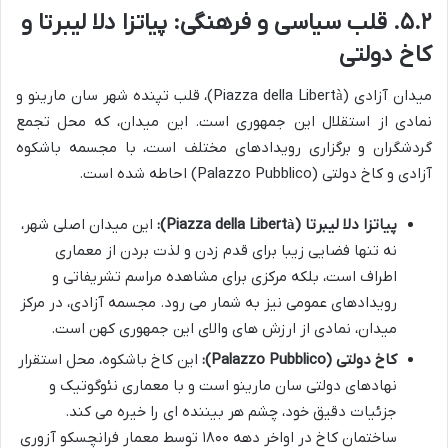
۵.۲. قلب سیاسی و فرهنگی: پیاتزا دلا لیبرتا و
کاخ دولتی
میدان آزادی (Piazza della Libertà)، قلب تپنده شهر سان مارینو و
نمادی از استقلال این جمهوری است. این میدان، که محل تجمع
گردشگران و برگزاری رویدادهای مختلف است، با مجسمه باشکوه
آزادی و کاخ دولتی (Palazzo Pubblico) احاطه شده است.
پیاتزا دلا لیبرتا (Piazza della Libertà):
این میدان اصلی شهر،
نه تنها فضایی زیبا برای قدم زدن و لذت بردن از معماری
اطراف است، بلکه مرکزی برای مشاهده مراسم تشریفاتی و
رویدادهای عمومی نیز به شمار می رود. مجسمه آزادی، در مرکز
میدان، نمادی از ارزش های والای این جمهوری کهن است.
کاخ دولتی (Palazzo Pubblico):
این کاخ باشکوه، محل استقرار
نهادهای دولتی سان مارینو است و با معماری نئوگوتیک و
جزئیات دقیق خود، چشم هر بیننده ای را خیره می کند.
ساختمان کاخ در اواخر دهه ۱۸۰۰ توسط معمار فرانچسکو آزوری