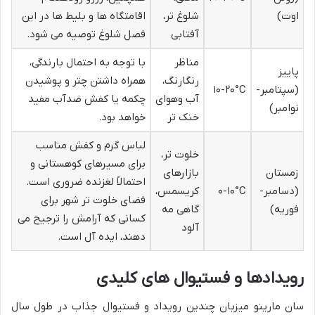
اوت)
شلوغ تر،
اقامتگاه ها و بلیط ها در این
آفتابی
فصل شلوغ توصیه می شود.
مناظر
با توجه به احتمال بارندگی،
پاییز
رنگارنگ،
همراه داشتن چتر و پوشیدن
(سپتامبر-
۱۰-۲۰°C
آب وهوای
چکمه یا کفش ضدآب مفید
نوامبر)
خنک تر
خواهد بود.
لباس گرم و کفش مناسب
خلوت تر،
برای مسیرهای کوهستانی و
زمستان
بازارهای
احتمالاً لغزنده ضروری است.
(دسامبر-
۰-۱۰°C
کریسمس،
فضای خلوت تر شهر برای
فوریه)
گاهی مه
کسانی که آرامش را ترجیح می
آلود
دهند، ایده آل است.
رویدادها و فستیوال های کلیدی
سان مارینو میزبان چندین رویداد و فستیوال جذاب در طول سال