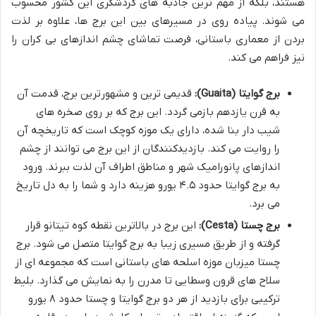
هستند، بلکه از مهم ترین جاذبه های گردشگری این کشور محسوب
می شوند. پیاده روی در مسیرهای بین این برج ها، علاوه بر لذت
بردن از معماری باستانی، فرصت تماشای چشم اندازهای بی کران را
نیز فراهم می کند.
برج گوایتا (Guaita):
قدیمی ترین و مشهورترین برج، قدمت آن
به قرن یازدهم بازمی گردد. این برج که بر روی صخره های
شیب دار بنا شده، دارای یک موزه کوچک است که تاریخچه آن
را روایت می کند. بازدیدکنندگان از این برج می توانند از چشم
اندازهای پانورامیک شهر و مناطق اطراف آن لذت ببرند. ورود
به برج گوایتا حدود ۴.۵ یورو هزینه دارد و شما را به دل تاریخ
می برد.
برج چستا (Cesta):
این برج در بالاترین نقطه کوه تیتانو قرار
گرفته و از طریق مسیری زیبا به برج گوایتا متصل می شود. برج
چستا میزبان موزه اسلحه های باستانی است که مجموعه ای از
سلاح های قرون وسطایی تا مدرن را به نمایش می گذارد. بلیط
ترکیبی برای بازدید از هر دو برج گوایتا و چستا حدود ۸ یورو