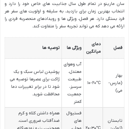
سان مارینو در تمام طول سال جذابیت های خاص خود را دارد و
انتخاب بهترین زمان برای بازدید، به سلیقه و اولویت های سفر هر
فرد بستگی دارد. هر فصل، ویژگی ها و رویدادهای منحصربه فردی را
ارائه می دهد که می تواند تجربه سفر را متفاوت کند.
دمای
فصل
ویژگی ها
توصیه ها
میانگین
آب وهوای
معتدل،
پوشیدن لباس سبک و یک
بهار
طبیعت
ژاکت برای عصرها توصیه می
(مارس-
۱۰-۲۰°C
سرسبز،
شود تا در برابر تغییرات دما
می)
جمعیت
محافظت شوید.
کمتر
فستیوال
همراه داشتن کلاه و کرم
تابستان
های
ضدآفتاب ضروری است.
(ژوئن-
۲۰-۳۰°C
محلی،
همچنین، رزرو زودهنگام