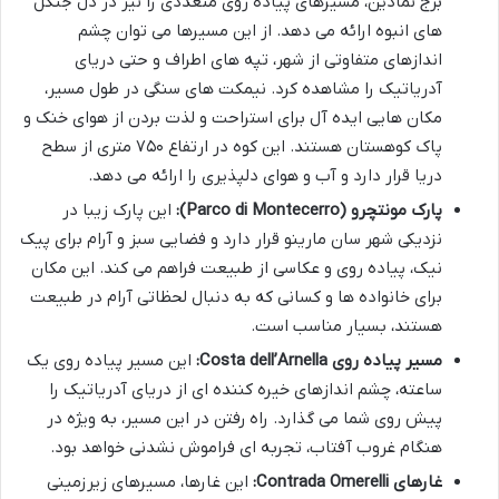
برج نمادین، مسیرهای پیاده روی متعددی را نیز در دل جنگل
های انبوه ارائه می دهد. از این مسیرها می توان چشم
اندازهای متفاوتی از شهر، تپه های اطراف و حتی دریای
آدریاتیک را مشاهده کرد. نیمکت های سنگی در طول مسیر،
مکان هایی ایده آل برای استراحت و لذت بردن از هوای خنک و
پاک کوهستان هستند. این کوه در ارتفاع ۷۵۰ متری از سطح
دریا قرار دارد و آب و هوای دلپذیری را ارائه می دهد.
پارک مونتچرو (Parco di Montecerro):
این پارک زیبا در
نزدیکی شهر سان مارینو قرار دارد و فضایی سبز و آرام برای پیک
نیک، پیاده روی و عکاسی از طبیعت فراهم می کند. این مکان
برای خانواده ها و کسانی که به دنبال لحظاتی آرام در طبیعت
هستند، بسیار مناسب است.
مسیر پیاده روی Costa dell’Arnella:
این مسیر پیاده روی یک
ساعته، چشم اندازهای خیره کننده ای از دریای آدریاتیک را
پیش روی شما می گذارد. راه رفتن در این مسیر، به ویژه در
هنگام غروب آفتاب، تجربه ای فراموش نشدنی خواهد بود.
غارهای Contrada Omerelli:
این غارها، مسیرهای زیرزمینی