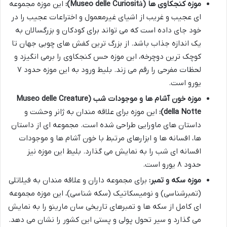
موزه کنجکاوی ها (Museo delle Curiosità):
این موزه مجموعه
ای عجیب و غریب از اشیای غیرمعمول و اختراعات عجیب را در
خود جای داده است که می تواند برای کودکان و بزرگسالان به
یک اندازه جذاب باشد. از بزرگ ترین کفش های چوبی جهان تا
کوچک ترین دوچرخه، این موزه حس کنجکاوی را برمی انگیزد و
لحظات مفرحی را رقم می زند. بلیط ورود به این موزه حدود ۷
یورو است.
موزه خون آشام ها و موجودات شب (Museo delle Creature
della Notte):
این موزه برای علاقه مندان به ژانر وحشت و
داستان های ماورایی طراحی شده است. مجموعه ای از داستان
ها، افسانه ها و ابزارهای مرتبط با خون آشام ها و موجودات
افسانه ای شب را به نمایش می گذارد. بلیط این موزه نیز
حدود ۸ یورو است.
موزه سکه و تمبر:
برای مجموعه داران و علاقه مندان به فیلاتلی
(تمبرشناسی) و نومیسکاتیک (سکه شناسی)، این موزه مجموعه
ای کامل از سکه ها و تمبرهای تاریخی سان مارینو را به نمایش
می گذارد و سیر تحول پولی و پستی این کشور را نشان می دهد.