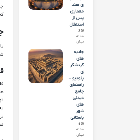
ی هند –
جن
معماری
کش
پس از
استقلال
ج
3
هفته
پیش
تا
جاذبه
شه
های
گردشگر
قلع
ی
پلودیو –
قل
راهنمای
جامع
دیدنی
ته
های
به
شهر
تر
باستانی
هن
4
هفته
پیش