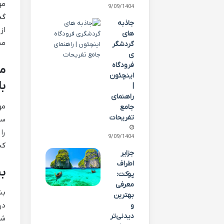
29/09/1404
گذ
جاذبه
از
های
من
گردشگر
ی
فرودگاه
اینچئون
با
|
راهنمای
مو
جامع
تفریحات
را
29/09/1404
کن
جزایر
اطراف
بنا
پوکت:
معرفی
بن
بهترین
در
و
دیدنی‌تر
شد