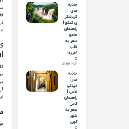
جاذبه
سا
های
گردشگر
تر
ی کنگو |
راهنمای
لح
جامع
سفر به
قلب
آفریقا
Paul): 
02/10/1404
کل
جاذبه
در
های
بی
دیدنی
آر
فاس |
ای
راهنمای
کامل
سفر به
موزه 
شهر
کهن