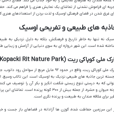
 علاقه مندان به هنرهای نمایشی را به خود جذب می کند. فضای داخلی تئ
ربه ای فراموش نشدنی از تماشای یک نمایش هنری را فراهم می کند. حضور 
ای غرق شدن در فضای فرهنگی اوسیک و لذت بردن از استعدادهای هنری ک
اذبه های طبیعی و تفریحی اوسیک
سیک نه تنها به خاطر تاریخ و فرهنگش، بلکه به دلیل نزدیکی به طبی
اخته شده است. این شهر دروازه ای به سوی دنیایی از آرامش و زیبایی ط
 ملی کوپاکی ریت (Kopacki Rit Nature Park): آمازون اروپا
پارک ملی کوپاکی ریت، واقع در حدود ۹۲ مایل مربع از
جسته ترین جاذبه های طبیعی نزدیک به اوسیک است. این تالاب وسیع، اغل
گونه حیوان و حشره، از جمله بیش از ۳۰۰ گونه پرن
یر برای علاقه مندان به طبیعت و پرنده نگری است.
 این سرزمین حفاظت شده، گوزن ها آزادانه در فضاهای باز جست و خیز م