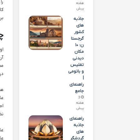
را
هفته
پیش
کا
بر
جاذبه
های
کشور
چ
گرجستا
ن: ۱۰
او
مکان
آن
دیدنی
تفلیس
مع
و باتومی
در
|
راهنمای
هم
جامع
عا
3
هفته
اص
پیش
نظ
راهنمای
جاذبه
عل
های
عا
گردشگر