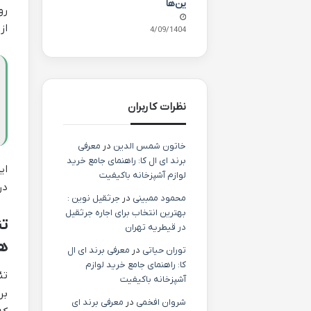
ین‌ها
رو
از
24/09/1404
نظرات کاربران
خاتون شمس الدین
در
معرفی
برند ای ال کا: راهنمای جامع خرید
ای
لوازم آشپزخانه باکیفیت
در
محمود ممبینی
در
جرثقیل نوین :
بهترین انتخاب برای اجاره جرثقیل
در قیطریه تهران
ه
توران حیاتی
در
معرفی برند ای ال
کا: راهنمای جامع خرید لوازم
تئ
آشپزخانه باکیفیت
بر
شروان افخمی
در
معرفی برند ای