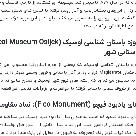
موزه که در سال ۱۸۷۷ تاسیس شد، مجموعه ای گسترده از تاریخ، ف
ارد. از ابزارهای پیشاتاریخی و آثار رومی گرفته تا لباس های محلی سنتی 
 گذشته این سرزمین را به تصویر می کشد. بازدید از این موزه، درک عمی
اطق اطراف آن ارائه می دهد.
ستانی شهر
زه باستان شناسی اوسیک، که بخشی از موزه اسلاوونیا محسوب می ش
ساختمان Magistrate قرار دارد، بر آثار باستانی و قرون وسطی تمر
 به نمایش می گذارد که ریشه های کهن شهر اوسیک و تمدن هایی که در 
د. از ظروف سفالی باستانی گرفته تا جواهرات و ابزارآلات قدیمی، هر قطعه د
ی یادبود فیچو (Fico Monument): نماد مقاومت
ای یادبود فیچو، که اغلب به عنوان بنای یادبود نبرد اوسیک نیز شناخته 
 جنگ استقلال کرواسی است. این بنا داستان تانکی از ارتش خلق یوگسلاوی 
. یک فیات قرمز رنگ (معروف به فیچو) در مقابل آن پارک شده بود تا مانع