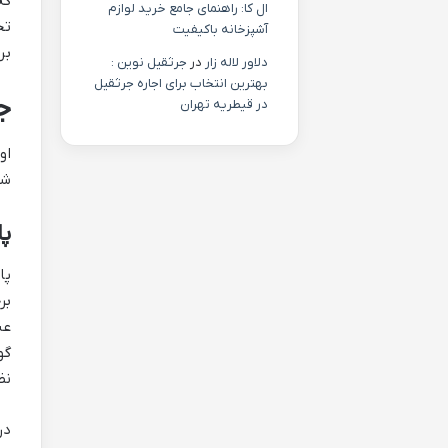
که
ال کا: راهنمای جامع خرید لوازم
تج
آشپزخانه باکیفیت
بر
دلاور لاله زار
در
جرثقیل نوین :
بهترین انتخاب برای اجاره جرثقیل
ج
در قیطریه تهران
او
شن
پارک
بر
نظ
در