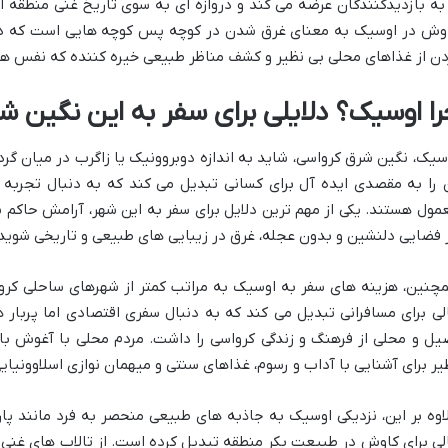
 به بازدیدکنندگان عرضه می کند و دروازه ای به سوی تاریخ غنی منطقه ا
وش در اوسیک به معنای غرق شدن در کوچه پس کوچه هایی است که داس
دن از غذاهای محلی بی نظیر و کشف مناظر طبیعی خیره کننده که نفس ها
را اوسیک؟ دلایلی برای سفر به این نگین 
سیک، نگین شرق کرواسی، شاید به اندازه دوبروونیک یا زاگرب در میان گر
 را به مقصدی ایده آل برای کسانی تبدیل می کند که به دنبال تجربه 
مول هستند. یکی از مهم ترین دلایل برای سفر به این شهر، آرامش حاکم 
 فضایی دلنشین و بدون عجله، غرق در زیبایی های طبیعی و تاریخی شوید
چنین، هزینه های سفر به اوسیک به مراتب کمتر از شهرهای ساحلی کروا
لی برای مسافرانی تبدیل می کند که به دنبال سفری اقتصادی اما پربار ه
یل و محلی از فرهنگ و زندگی کرواسی را داشت. مردم محلی با آغوش باز
یر برای آشنایی با آداب و رسوم، غذاهای سنتی و میهمان نوازی اسلاوونیایی
اوه بر این، نزدیکی اوسیک به جاذبه های طبیعی منحصر به فرد مانند پار
لی برای کاوش در طبیعت بکر منطقه تبدیل کرده است. از تالاب های غنی 