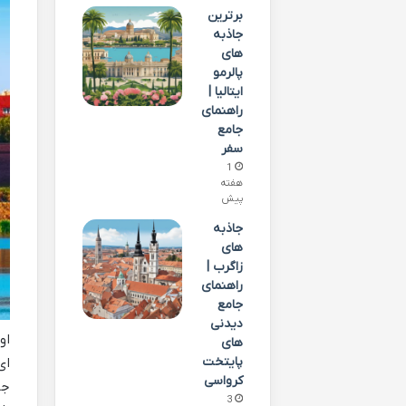
برترین
جاذبه
های
پالرمو
ایتالیا |
راهنمای
جامع
سفر
1
هفته
پیش
جاذبه
های
زاگرب |
راهنمای
جامع
دیدنی
او
های
پایتخت
ای
کرواسی
جا
3