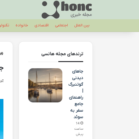
بین الملل
اجتماعی
اقتصادی
خانواده
تکنول
ترندهای مجله هانسی
جا
جاهای
دیدنی
آخری
گوتنبرگ
|
راهنمای
جامع
سفر به
سوئد
14
ساعت
پیش