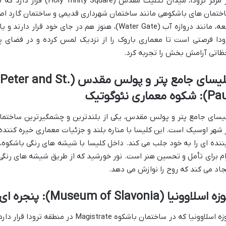
در مرکز ترودا، میدان تثلیث 
ختمان های باشکوهی مانند ساختمان شهرداری قدیمی و ساختمان گارد اصلی
قلعه، مانند دروازه آب (Water Gate)، هنوز هم در جای 
ودا فرصتی است تا معماری باروک را از نزدیک لمس کرده و در فضای 
ظاتی آرامش بخش را تجربه کرد.
کلیسای جامع پتر و پولس مق
شکوه معماری نئوگوتیک
یسای جامع پتر و پولس مقدس، یکی از بلندترین و چشمگیرترین ساختمان
 شهر اوسیک است. این کلیسا با مناره بلند و جزئیات معماری خیره کنند
ننده ای را به خود جلب می کند. داخل کلیسا با شیشه های رنگی باشکوه،
ام برای تأمل و تحسین هنر است. نور خورشید که از طریق شیشه های رنگی
جاد می کند که روح را نوازش می دهد.
اسلاوونیا (Museum of Slavonia): پنجره ای به تاریخ منطقه
موزه اسلاوونیا که در ساختمان باشکوه rate