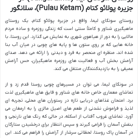
جزیره پولائو کتام (Pulau Ketam)، سلانگور
روستای سونگای لیما، واقع در جزیره پولائو کتام، یک روستای
ماهیگیری شناور و کاملاً سنتی است که زندگی روزمره و ساده مردم
مالایی را به دور از هیاهوی شهری به نمایش می گذارد. این روستا، با
خانه هایی که بر روی ستون ها و پایه های چوبی در میان آب بنا
شده اند، منظره ای منحصر به فرد و دیدنی را ارائه می دهد. صدای
آرامش بخش آب و فعالیت های روزمره ماهیگیران، حس آرامش
عمیقی را به بازدیدکنندگان منتقل می کند.
در سونگای لیما، می توان در مسیرهای چوبی روستا قدم زد و از
تماشای معماری خاص خانه های شناور و قایق های ماهیگیری لذت
برد. امتحان غذاهای دریایی تازه در رستوران های محلی، تجربه ای
لذیذ و فراموش نشدنی از طعم های اصیل مالزی را به ارمغان می
آورد. تماشای غروب آفتاب از اسکله، در حالی که رنگ های نارنجی و
بنفش آسمان را فرامی گیرند و سپس انتظار برای درخشیدن ستارگان
در آسمان پاک روستا، لحظاتی سرشار از آرامش را فراهم می کند. این