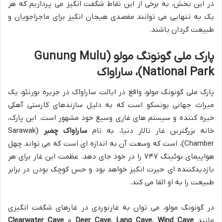
در این بخش، به برخی از این نقاط شگفت انگیز می پردازیم که هر
یک به تنهایی می توانند مقصدی هیجان انگیز برای ماجراجویان و
طبیعت گردان باشند.
پارک ملی گونونگ مولو (Gunung Mulu
National Park)، ساراواک
پارک ملی گونونگ مولو، واقع در ایالت ساراواک در جزیره بورنئو، یک
میراث جهانی یونسکو است که به دلیل سازندهای کارستی آهکی
خیره کننده و سیستم های غاری وسیع خود مشهور است. این پارک،
خانه بزرگترین غار تالار دنیا، به نام
ساراواک چمبر
(Sarawak
Chamber)، است که وسعت آن به اندازه ای است که می تواند چهل
هواپیمای بوئینگ ۷۴۷ را در خود جای دهد. عظمت این غار برای هر
بازدیدکننده ای حیرت انگیز خواهد بود و حس کوچک بودن در برابر
طبیعت را به او القا می کند.
در گونونگ مولو، می توان به غارنوردی در غارهای شگفت انگیزی
مانند
Wind Cave
،
Lang Cave
،
Deer Cave
و
Clearwater Cave