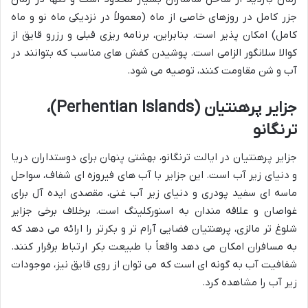
جزر کامل در روزهای خاصی از ماه (معمولاً در نزدیکی ماه نو و ماه
کامل) امکان پذیر است. بنابراین، برنامه ریزی قبلی و رزرو قایق از
کوالا سلانگور الزامی است. پوشیدن کفش های مناسب که بتوانند در
آب و شن مقاومت کنند، توصیه می شود.
جزایر پرهنتیان (Perhentian Islands)،
ترنگانو
جزایر پرهنتیان در ایالت ترنگانو، بهشتی پنهان برای دوستداران دریا
و دنیای زیر آب است. این جزایر با آب های فیروزه ای شفاف، سواحل
ماسه ای سفید پودری و دنیای زیر آب غنی، مقصدی ایده آل برای
غواصان و علاقه مندان به اسنورکلینگ است. برخلاف برخی جزایر
شلوغ تر مالزی، پرهنتیان فضایی آرام تر و بکرتر را ارائه می دهد که
به مسافران امکان می دهد واقعاً با طبیعت بکر ارتباط برقرار کنند.
شفافیت آب به گونه ای است که می توان از روی قایق نیز، موجودات
زیر آب را مشاهده کرد.