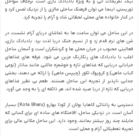
نیک، تفریحات آبی و به ویژه بادبادک بازی است. برخلاف سواحل
توریستی، اینجا می توان فرهنگ ساحلی مالزی را از نزدیک لمس کرد و
در کنار خانواده های محلی، لحظاتی شاد و آرام را تجربه کرد.
در این ساحل می توان ساعت ها به تماشای دریای آرام نشست، در
شن های نرم قدم زد و از نسیم خنک دریا لذت برد. بادبادک بازی،
فعالیتی محبوب در میان محلی ها و گردشگران است و آسمان ساحل
اغلب با بادبادک های رنگارنگ مزین می شود. غرفه های غذاهای
خیابانی دریایی که غذاهای تازه و خوشمزه مالایی مانند ساتار (نوعی
کباب ماهی) و کروپوک لکور (چیپس ماهی) را ارائه می دهند، بخشی
جدایی ناپذیر از تجربه این ساحل هستند. طعم بی نظیر غذاهای
دریایی که تازه از دریا صید شده اند، هر ذائقه ای را به وجد می آورد.
دسترسی به پانتائی کاهایا بولان از کوتا بهارو (Kota Bharu) بسیار
آسان است. در نزدیکی ساحل، اقامتگاه های ساده ای برای کسانی که
مایلند چند روز بیشتر بمانند، وجود دارد. این ساحل مکانی عالی برای
تجربه تعطیلاتی آرام و محلی است.