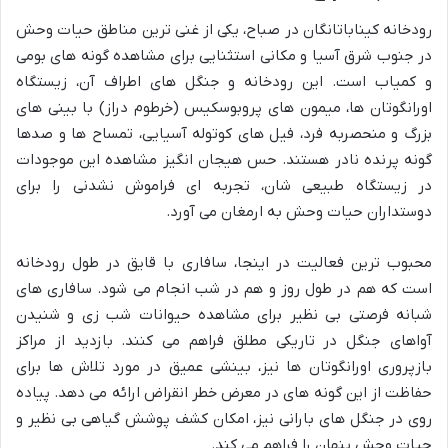
رودخانه کیناباتانگان در صباح، یکی از غنی ترین مناطق حیات وحش
در جنوب شرق آسیا و مکانی استثنایی برای مشاهده گونه های بومی
و کمیاب است. این رودخانه و جنگل های اطراف آن، زیستگاه
اورانگوتان ها، میمون های پروبوسکیس (خرطوم دراز) با بینی های
بزرگ و منحصربه فرد، فیل های کوتوله آسیایی، تمساح ها و صدها
گونه پرنده نادر هستند. حس هیجان انگیز مشاهده این موجودات
در زیستگاه طبیعی شان، تجربه ای فراموش نشدنی را برای
دوستداران حیات وحش به ارمغان می آورد.
محبوب ترین فعالیت در اینجا، سافاری با قایق در طول رودخانه
است که هم در طول روز و هم در شب انجام می شود. سافاری های
شبانه فرصتی بی نظیر برای مشاهده حیوانات شب زی و شنیدن
آواهای جنگل در تاریکی مطلق فراهم می کنند. بازدید از مراکز
بازپروری اورانگوتان ها نیز، بینشی عمیق در مورد تلاش ها برای
حفاظت از این گونه های در معرض خطر انقراض ارائه می دهد. پیاده
روی در جنگل های بارانی نیز، امکان کشف پوشش گیاهی بی نظیر و
حیات وحش پنهان را فراهم می کند.