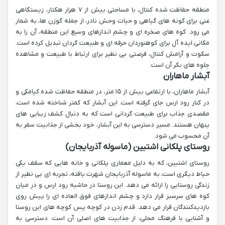
منطقه حفاظت شده کنتال، با مساحتی بیش از ۷ هزار هکتار، زیستگاهی
غنی برای گونه های گیاهی و حیات وحش نادر، از جمله گوزن ها، به شمار
می رود. کوه های صخره ای و چشم اندازهای وسیع این منطقه، آن را به
مکانی ایده آل برای کوهنوردان حرفه ای و طبیعت گردان تبدیل کرده است.
سکوت و آرامش کنتال، فرصتی بی نظیر برای ارتباط با طبیعت و مشاهده
جلوه های بکر آن است.
آبشار ماهاران
آبشار ماهاران، با ارتفاعی بیش از ۱۵ متر، در منطقه حفاظت شده کیامکی و
در کنار رود ارس جای گرفته است. این آبشار که کمتر شناخته شده است،
مقصدی جذاب برای طبیعت گردانی است که به دنبال کشف زیبایی های
پنهان هستند. مسیر دسترسی به این آبشار، خود بخشی از جذابیت سفر به
آن محسوب می شود.
روستای پلکانی اشتبین (ماسوله آذربایجان)
روستای اشتبین، که به دلیل معماری پلکانی و خانه هایی که سقف یکی
حیاط دیگری است، به ماسوله آذربایجان شهرت یافته، تجربه ای بی نظیر از
زندگی روستایی را ارائه می دهد. این روستا در حاشیه رود ارس و در میان
کوه های سرسبز قرار دارد و چشم اندازهای فوق العاده ای را پیش روی
بازدیدکنندگان قرار می دهد. قدم زدن در کوچه پس کوچه های این روستا
و آشنایی با فرهنگ محلی، از جذابیت های اصلی آن است. دسترسی به