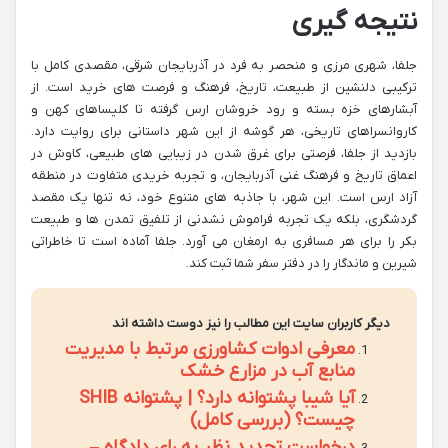
نتیجه گیری
جلفا، شهری مرزی و منحصر به فرد در آذربایجان شرقی، مقصدی کامل با
ترکیبی دلنشین از طبیعت، تاریخ، فرهنگ و فرصت های خرید است. از
آبشارهای خزه بسته و رود خروشان ارس گرفته تا کلیساهای کهن و
کاروانسراهای تاریخی، هر گوشه از این شهر داستانی برای روایت دارد.
بازدید از جلفا، فرصتی برای غرق شدن در زیبایی های طبیعی، کاوش در
اعماق تاریخ و فرهنگ غنی آذربایجان، و تجربه خریدی متفاوت در منطقه
آزاد ارس است. این شهر، با جاذبه های متنوع خود، نه تنها یک مقصد
گردشگری، بلکه یک تجربه فراموش نشدنی از تلفیق تمدن ها و طبیعت
بکر را برای هر مسافری به ارمغان می آورد. جلفا آماده است تا خاطراتی
شیرین و ماندگار را در دفتر سفر شما ثبت کند.
دیگر کاربران سایت این مطالب را نیز دوست داشته اند
معرفی ادوات کشاورزی مرتبط با مدیریت
منابع آب در مزارع خشک
آیا شیبا پشتوانه دارد؟ | پشتوانه SHIB
چیست؟ (بررسی کامل)
درخواست تجدید نظر به رای دادگاه –