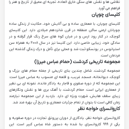
نقاشی ها و نقش های سنگی خارق العاده، تجربه ای عمیق از تاریخ و هنر را
فراهم می آورد.
کلیسای چوپان
کلیسای چوپان، با معماری ساده و بی آلایش خود، حکایت از زندگی ساده
چوپانان ارمنی ساکن منطقه در قرن شانزدهم میلادی دارد. این کلیسای
کوچک، در کنار رود ارس و در میان کوه های سرخ رنگ قرار گرفته و در
سادگی خود، زیبایی خاصی دارد. این کلیسا نیز در سال ۲۰۰۸ به همراه سن
استپانوس در یونسکو ثبت شد و محلی برای تأمل و درک زندگی گذشته این
مردمان است.
مجموعه تاریخی کردشت (حمام عباس میرزا)
مجموعه کردشت، شامل چندین بنای تاریخی از جمله حمام های بزرگ و
کوچک، دیوانخانه، مسجد غریب، و قلعه ای منسوب به عباس میرزا است.
این مجموعه که از دوره صفوی و قاجار به یادگار مانده، نمونه ای بی نظیر
از معماری ایرانی است. حمام کردشت، با آهک بری ها و نقش ونگارهای
زیبای سقف هایش، شهرت ویژه ای دارد. بازدید از این مجموعه نیازمند
زمان کافی است تا بتوان از تمام جزئیات معماری و تاریخ آن بهره مند شد.
کاروانسرای خواجه نظر
کاروانسرای خواجه نظر، یادگاری از دوران پررونق تجارت در دوره صفویه و
یکی از ۹۹۹ کاروانسرای بنا شده به دستور شاه عباس کبیر است. این