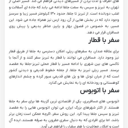
های اطراف و لذت بردن از مسیرهای دیدنی فراهم می کند. مسیر اصلی از
تهران به تبریز و سپس به سمت جلفا ادامه می یابد که جاده ای آسفالت و
اغلب دوبانده است. از تبریز تا جلفا، حدود ۱۳۰ کیلومتر مسیر زیبا و سرسبز
وجود دارد که در بخش هایی از آن، رود ارس نیز همراه جاده می شود. این
مسیر، به خصوص در فصول بهار و پاییز، مناظر بدیعی را پیش روی
مسافران قرار می دهد.
سفر با قطار
برای علاقه مندان به سفرهای ریلی، امکان دسترسی به جلفا از طریق قطار
نیز وجود دارد. مسافران می توانند با قطار به تبریز سفر کنند و از آنجا با
تاکسی های بین شهری یا ادامه مسیر با قطار محلی تبریز-جلفا به مقصد
برسند. مسیر ریلی تبریز به جلفا، از جمله خطوط قدیمی و دیدنی کشور
است که از میان تونل ها و پل های قدیمی عبور کرده و چشم اندازهای
کوهستانی و رودخانه ای را به نمایش می گذارد.
سفر با اتوبوس
اتوبوس های مسافربری، یکی از اقتصادی ترین گزینه ها برای سفر به جلفا
هستند. از اکثر شهرهای بزرگ ایران، می توان اتوبوس هایی را به مقصد
تبریز و سپس جلفا پیدا کرد. این روش سفر، اگرچه ممکن است زمان برتر
باشد، اما برای افرادی که به دنبال سفری مقرون به صرفه هستند، ایده آل
است و امکان معاشرت با هم سفران را فراهم می آورد.