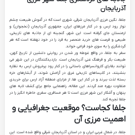
آذربایجان
جلفا، نگین مرزی آذربایجان شرقی، شهری است که در آغوش طبیعت چشم
نواز رود ارس و در کنار مرزهای ایران، جمهوری آذربایجان (نخجوان) و
ارمنستان جای گرفته است. این شهر، گنجینه ای از جاذبه های تاریخی،
طبیعی و فرصت های خرید منحصر به فرد را در خود نهفته است که هر
گردشگری را به سوی خود فرامی خواند.
سفر به جلفا، در واقع غوطه ور شدن در روایتی دلنشین از تاریخ کهن،
طبیعت بکر و فرهنگ غنی آذربایجان است. بازدیدکنندگان در این شهر می
توانند بقایای کاروانسراهای باستانی را در کنار رود پرخروش ارس به نظاره
بنشینند، در کلیساهای تاریخی غرق در آرامش شوند، از آبشارهای خزه
بسته لذت ببرند و در کنار این ها، از مزایای منطقه آزاد ارس برای خریدی
متفاوت بهره مند گردند. این مقاله، راهنمایی جامع برای کشف لایه های
پنهان و آشکار این شهر مرزی است تا هر مسافری، سفری خاطره انگیز را در
جلفا تجربه کند.
جلفا کجاست؟ موقعیت جغرافیایی و
اهمیت مرزی آن
جلفا، در شمال غربی ایران و در استان آذربایجان شرقی واقع شده است. این