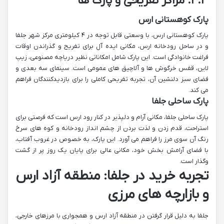
۴.۳. مراکز تفریحی و پارک ها
پارک کوهستانی ارس
پارک کوهستانی ارس، با وسعتی قابل توجه در ۴ کیلومتری مرکز شهر جلفا
و در ساحل رودخانه ارس، مکانی ایده آل برای تفریح و گذراندن اوقات
فراغت خانوادگی است. این پارک شامل امکاناتی نظیر دریاچه مصنوعی، زیپ
لاین، قفس خرگوش ها و آلاچیق های عمومی است. سینمای سه بعدی و
فضای سبز دلنشین آن، تجربه تفریحی کاملی را برای بازدیدکنندگان فراهم
می کند.
پارک ساحلی جلفا
پارک ساحلی جلفا، مکانی آرام و دلپذیر در کنار رود ارس است که فرصتی برای
استراحت، قدم زدن و لذت بردن از چشم انداز رودخانه و کوه های سرخ
رنگ آن سوی مرز را فراهم می آورد. این پارک، به خصوص در غروب آفتاب،
با فضای آرامش بخش خود، مکانی عالی برای پایان یک روز پر از گشت
وگذار است.
تجربه خرید در جلفا: منطقه آزاد ارس
و بازارچه های مرزی
جلفا به دلیل قرار گرفتن در منطقه آزاد ارس و همجواری با مرزهای خارجی،