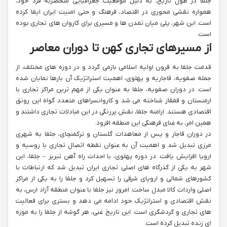
جلفا در طول تاریخ، به دلیل موقعیت جغرافیایی منحصربه فرد خود،
همواره نقشی محوری در اقتصاد، فرهنگ و حتی امنیت ایران ایفا کرده
است. این شهر، پلی میان تمدن ها و مسیری برای کاروان های تجاری بوده
است.
از مسیرهای تجاری کهن تا دوران معاصر
قدمت جلفا به قرون اولیه اسلامی بازمی گردد و در دوره های مختلف، از
جمله صفویه، قاجاریه و پهلوی، اهمیت استراتژیک آن بارها نمایان شده
است. در دوران صفویه، جلفا به عنوان یکی از مهم ترین مراکز تجاری با
ارمنستان و قفقاز شناخته می شد و کاروانسراهای متعدد گواه این رونق
اقتصادی هستند. ارامنه جلفا، نقش پررنگی در این مبادلات تجاری داشتند و
همین امر، به غنای فرهنگی این منطقه افزود.
در دوران قاجار و پس از معاهدات گلستان و ترکمنچای، جلفا به شهری
مرزی تبدیل شد و اهمیت آن به عنوان نقطه اتصال تجاری با روسیه و
اروپا افزایش یافت. در دوره پهلوی، با احداث راه آهن تبریز – جلفا، این
شهر به یکی از گذرگاه های اصلی تجاری ایران تبدیل شد که ارتباطات با
کشورهای شمالی و اروپای شرقی را تسهیل کرد و جلفا را به یکی از مراکز
اصلی واردات کالا مبدل ساخت. امروز نیز جلفا با عنوان منطقه آزاد ارس، به
نقش اقتصادی و استراتژیک خود ادامه می دهد و بستری برای فعالیت
های تجاری و گردشگری است. این تاریخ غنی، هر گوشه از جلفا را به موزه
ای زنده تبدیل کرده است.