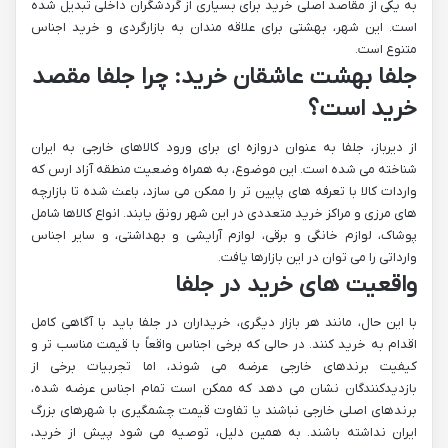
به یکی از مقاصد اصلی خرید برای بسیاری از گردشگران داخلی تبدیل شده
است. این شهر، بهشتی برای علاقه مندان به بازارگردی و خرید اجناس
متنوع است.
جلفا بهشت عاشقان خرید: چرا جلفا مقصد
خرید است؟
از دیرباز، جلفا به عنوان دروازه ای برای ورود کالاهای خارجی به ایران
شناخته می شده است. این موضوع، به همراه وضعیت منطقه آزاد ارس که
واردات کالا با تعرفه های پایین تر را ممکن می سازد، باعث شده تا بازارچه
های مرزی و مراکز خرید متعددی در این شهر رونق یابند. انواع کالاها شامل
پوشاک، لوازم خانگی و برقی، لوازم آرایشی و بهداشتی، و سایر اجناس
وارداتی را می توان در این بازارها یافت.
واقعیت های خرید در جلفا
با این حال، مانند هر بازار دیگری، خریداران در جلفا باید با آگاهی کامل
اقدام به خرید کنند. در حالی که برخی اجناس واقعاً با قیمت مناسب تر و
کیفیت برندهای خارجی عرضه می شوند، اما تجربیات برخی از
بازدیدکنندگان نشان می دهد که ممکن است تمام اجناس عرضه شده،
برندهای اصلی خارجی نباشند یا تفاوت قیمت چشمگیری با شهرهای بزرگ
ایران نداشته باشند. به همین دلیل، توصیه می شود پیش از خرید،