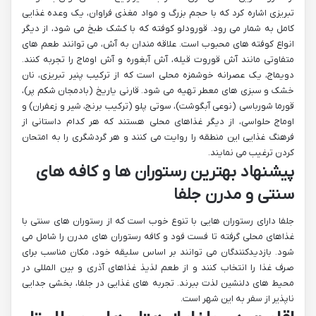
تبریزی اشاره کرد که با حجم بزرگ و مواد مغذی فراوان، یک وعده غذایی
کامل به شمار می رود. قورودلو کوفته که با کشک طبخ می شود، از دیگر
انواع کوفته های محبوب است. علاقه مندان به آش، می توانند طعم های
متفاوتی مانند آش قوروت قیله، آش آبغوره و آش اوماج را تجربه کنند.
دویماج، یک عصرانه خوشمزه محلی است که از ترکیب پنیر تبریزی، نان
خشک و سبزی های معطر تهیه می شود. قارنی یاریخ (بادمجان شکم پر)،
قورما شورباسی (نوعی آبگوشت)، سوتی پلو (ترکیب برنج، شیر و زعفران) و
اوماج حلواسی، از دیگر غذاهای محلی هستند که هر کدام داستانی از
فرهنگ غذایی این منطقه را روایت می کنند و هر گردشگری را به امتحان
کردن ترغیب می نمایند.
پیشنهاد بهترین رستوران ها و کافه های
سنتی و مدرن جلفا
جلفا دارای رستوران هایی با تنوع خوب است که از رستوران های سنتی با
غذاهای محلی گرفته تا فست فود و کافه رستوران های مدرن را شامل می
شود. بازدیدکنندگان می توانند بر اساس سلیقه خود، مکان مناسب برای
صرف غذا را انتخاب کنند و از طعم لذیذ غذاهای آذری و بین المللی در
محیط های دلنشین لذت ببرند. تجربه های غذایی در جلفا، بخشی جدایی
ناپذیر از سفر به این شهر است.