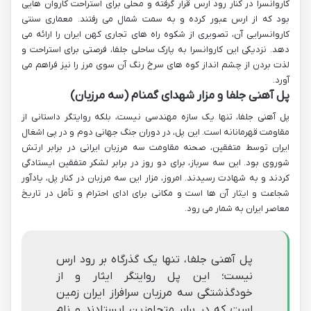
کاروانسرا در کنار رود ارس قرار گرفته و محلی برای استراحت کاروان هایی
بود که از ارس عبور کرده و به سمت شمال می رفتند. معماری سنتی
کاروانسرایی آن، تصویری از شکوه راه های تجاری کهن ایران را ارائه می
دهد. نزدیکی این کاروانسرا به پارک ساحلی جلفا، فرصتی برای استراحت و
لذت بردن از چشم انداز کوه های سرخ رنگ آن سوی مرز را نیز فراهم می
آورد.
پل آهنی جلفا و مزار شهدای گمنام (سه مرزبان)
پل آهنی جلفا، تنها یک سازه مهندسی نیست، بلکه روایتگر داستانی از
مقاومت قهرمانانه است. این پل، در دوران جنگ جهانی دوم و در پی اشغال
ایران توسط متفقین، صحنه مقاومت سه مرزبان ایرانی در برابر ارتش
شوروی بود. این سه سرباز، برای دو روز در برابر لشکر متفقین ایستادگی
کردند و به شهادت رسیدند. امروز، مزار این سه مرزبان در کنار پل، یادآور
شجاعت و ایثار آن ها است و مکانی برای ادای احترام و تأمل در تاریخ
معاصر ایران به شمار می رود.
پل آهنی جلفا، تنها یک گذرگاه بر رود ارس
نیست؛ این پل روایتگر ایثار و از
خودگذشتگی سه مرزبان سرافراز ایران زمین
است که در برابر متجاوزین ایستادند و نام