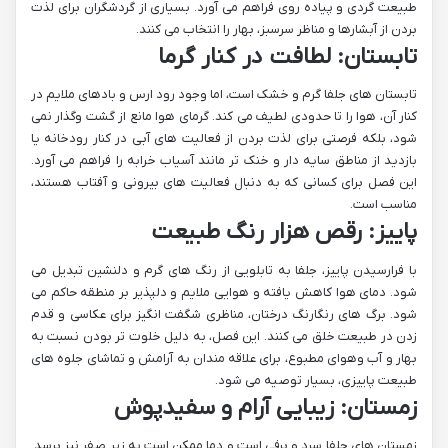
طبیعت گردی و پیاده روی فراهم می آورد. بسیاری از گردشگران برای لذت
بردن از آبشارها و مناظر سرسبز، بهار را انتخاب می کنند.
تابستان: لطافت در کنار گرما
تابستان های جلفا گرم و خشک است، اما وجود رود ارس و بادهای ملایم در
کنار آن، هوا را تا حدودی لطیف می کند. گرمای هوا مانع از گشت وگذار نمی
شود، بلکه فرصتی برای لذت بردن از فعالیت های آبی در کنار رودخانه یا
بازدید از مناطق سایه دار و خنک تر مانند آسیاب خرابه را فراهم می آورد.
این فصل برای کسانی که به دنبال فعالیت های بیرونی و آفتاب هستند،
مناسب است.
پاییز: رقص هزار رنگ طبیعت
با فرارسیدن پاییز، جلفا به تابلویی از رنگ های گرم و دلنشین تبدیل می
شود. دمای هوا کاهش یافته و هوایی ملایم و دلپذیر بر منطقه حاکم می
شود. برگ های رنگارنگ درختان، مناظری شگفت انگیز برای عکاسی و قدم
زدن در طبیعت خلق می کنند. این فصل، به دلیل خلوت تر بودن نسبت به
بهار و آب وهوای مطبوع، برای علاقه مندان به آرامش و تماشای جلوه های
طبیعت پاییزی، بسیار توصیه می شود.
زمستان: زیبایی آرام و سفیدپوش
زمستان های جلفا سرد و برفی است و دما ممکن است به زیر صفر نیز برسد.