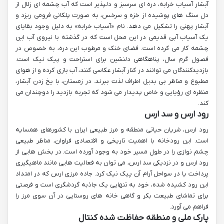
آبشار آسیاب خرابه، دره ای سرسبز و دلپذیر است که آب چشمه ای زلال از
دل سنگ های پوشیده از خزه و سرخس، به صورت پلکانی فرومی ریزد و
آبشار پهنی را تشکیل می دهد. نام «آسیاب خرابه» به دلیل وجود بقایای
یک آسیاب آبی قدیمی در این محل است که در گذشته با نیروی آب این
چشمه کار می کرده است. فضای خنک و مرطوب این دره، به خصوص در
فصول گرم سال، پناهگاهی دلنشین برای استراحت و پیک نیک است.
بازدیدکنندگان می توانند در کنار آبشار عکاسی کنند، آب بازی کرده و از هوای
مطبوع و مناظر بی بدیل اطراف لذت ببرند. در زمستان، با یخ زدن آبشار،
منظره ای رؤیایی و خاص پدیدار می شود که تجربه بازدید را دوچندان می
کند.
رود ارس و سد ارس
رود ارس، شریان حیاتی منطقه و مرز طبیعی ایران با کشورهای همسایه
است. این رودخانه با اهمیت تاریخی و اقتصادی فراوان، مناظر طبیعی
چشم نوازی را در طول مسیر خود به وجود آورده است. در بخش هایی از
رود ارس و در نزدیکی سد ارس، می توان به فعالیت هایی مانند ماهیگیری
پرداخت یا در سواحل آرام آن پیک نیک کرد. جاده مرزی ارس که در امتداد
این رود کشیده شده، خود به تنهایی یک جاذبه گردشگری است و فرصتی
برای تماشای طبیعت بکر و گاهی خانه های روستایی در آن سوی مرز را
فراهم می آورد.
پارک ملی و منطقه حفاظت شده کنتال