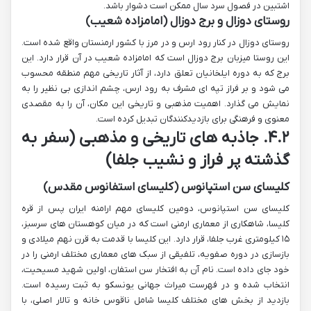
اشتبین در فصول سرد سال ممکن است دشوار باشد.
روستای دوزال و برج دوزال (امامزاده شعیب)
روستای دوزال در کنار رود ارس و در مرز با کشور ارمنستان واقع شده است.
این روستا میزبان برج دوزال است که امامزاده شعیب در آن قرار دارد. این
برج که به دوره ایلخانیان تعلق دارد، از آثار تاریخی مهم منطقه محسوب
می شود و بر فراز تپه ای مشرف به رود ارس، چشم اندازی بی نظیر را به
نمایش می گذارد. اهمیت مذهبی و تاریخی این مکان، آن را به مقصدی
معنوی و فرهنگی برای بازدیدکنندگان تبدیل کرده است.
۴.۲. جاذبه های تاریخی و مذهبی (سفر به
گذشته پر فراز و نشیب جلفا)
کلیسای سن استپانوس (کلیسای استفانوس مقدس)
کلیسای سن استپانوس، دومین کلیسای مهم ارامنه ایران پس از قره
کلیسا، شاهکاری از معماری ارمنی است که در میان کوهستان های سرسبز،
۱۵ کیلومتری غرب جلفا، قرار دارد. این کلیسا با قدمت به قرن نهم میلادی و
بازسازی در دوره صفویه، تلفیقی از سبک های معماری مختلف ارمنی را در
خود جای داده است. نام آن به افتخار سن استفان، اولین شهید مسیحیت،
انتخاب شده و در فهرست میراث جهانی یونسکو به ثبت رسیده است.
بازدید از بخش های مختلف کلیسا شامل ناقوس خانه و تالار اصلی، با