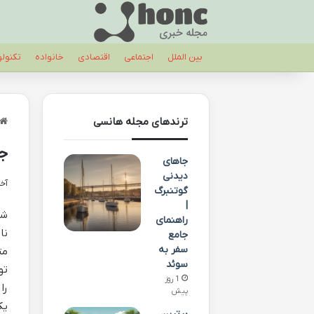
بین الملل
اجتماعی
اقتصادی
خانواده
تکنول
ترندهای مجله هانسی
جا
جاهای
دیدنی
آخری
گوتنبرگ
|
شی
راهنمای
نا
جامع
سفر به
مت
سوئد
تو
1 روز
را
پیش
یک