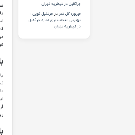
جرثقیل در قیطریه تهران
ها
دل
فیروزه گل قمر
در
جرثقیل نوین :
بهترین انتخاب برای اجاره جرثقیل
اس
در قیطریه تهران
آد
در
فر
با
با
ثب
با
ای
آن
رو
ب