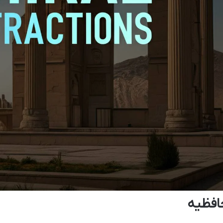
افظیه