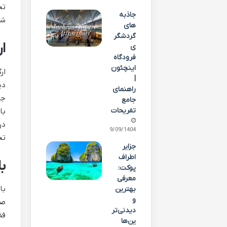
تج
جاذبه
شی
های
گردشگر
ا
ی
فرودگاه
اینچئون
ار
|
دی
راهنمای
جم
جامع
تفریحات
با
در
29/09/1404
تج
جزایر
اطراف
با
پوکت:
معرفی
با
بهترین
و
صن
دیدنی‌تر
فض
ین‌ها