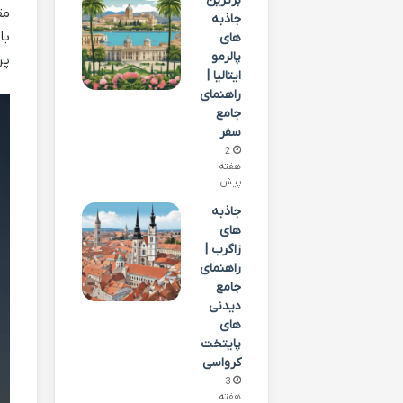
برترین
مق
جاذبه
با
های
پالرمو
پر
ایتالیا |
راهنمای
جامع
سفر
2
هفته
پیش
جاذبه
های
زاگرب |
راهنمای
جامع
دیدنی
های
پایتخت
کرواسی
3
هفته