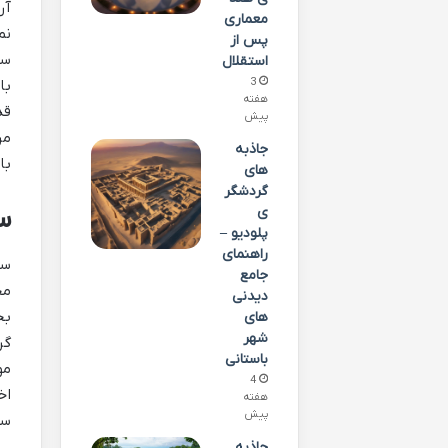
آر
معماری
نم
پس از
سب
استقلال
3
با
هفته
قد
پیش
مر
جاذبه
با
های
گردشگر
س
ی
پلودیو –
راهنمای
سع
جامع
مج
دیدنی
بخ
های
شهر
گر
باستانی
مو
4
اخ
هفته
پیش
سخ
جاذبه