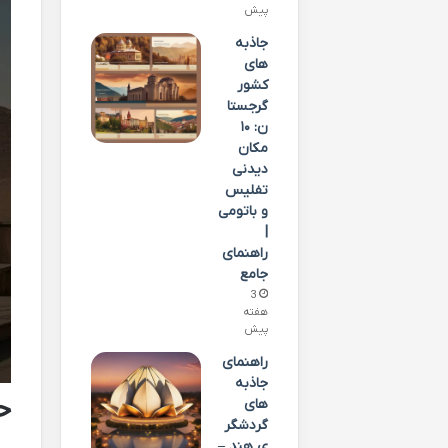
پیش
جاذبه
های
کشور
گرجستا
ن: ۱۰
مکان
دیدنی
تفلیس
و باتومی
|
راهنمای
جامع
3
هفته
پیش
راهنمای
جاذبه
ح
های
گردشگر
ی هند –