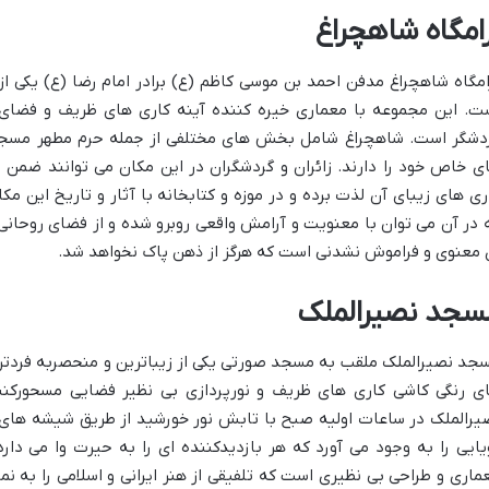
رامگاه شاهچراغ
امگاه شاهچراغ مدفن احمد بن موسی کاظم (ع) برادر امام رضا (ع) یکی از
ت. این مجموعه با معماری خیره کننده آینه کاری های ظریف و فضای ر
دشگر است. شاهچراغ شامل بخش های مختلفی از جمله حرم مطهر مسجد 
ی خاص خود را دارند. زائران و گردشگران در این مکان می توانند ضمن ز
ری های زیبای آن لذت برده و در موزه و کتابخانه با آثار و تاریخ این
 در آن می توان با معنویت و آرامش واقعی روبرو شده و از فضای روحانی 
 معنوی و فراموش نشدنی است که هرگز از ذهن پاک نخواهد شد.
سجد نصیرالملک
جد نصیرالملک ملقب به مسجد صورتی یکی از زیباترین و منحصربه فردت
ی رنگی کاشی کاری های ظریف و نورپردازی بی نظیر فضایی مسحورکنند
یرالملک در ساعات اولیه صبح با تابش نور خورشید از طریق شیشه های
یایی را به وجود می آورد که هر بازدیدکننده ای را به حیرت وا می دار
ماری و طراحی بی نظیری است که تلفیقی از هنر ایرانی و اسلامی را به ن