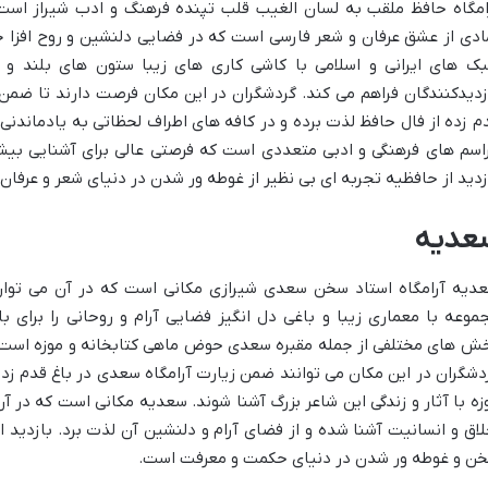
امگاه حافظ ملقب به لسان الغیب قلب تپنده فرهنگ و ادب شیراز است
ادی از عشق عرفان و شعر فارسی است که در فضایی دلنشین و روح افزا جا
ک های ایرانی و اسلامی با کاشی کاری های زیبا ستون های بلند و
زدیدکنندگان فراهم می کند. گردشگران در این مکان فرصت دارند تا ضمن 
م زده از فال حافظ لذت برده و در کافه های اطراف لحظاتی به یادماندنی
اسم های فرهنگی و ادبی متعددی است که فرصتی عالی برای آشنایی بیشتر 
زدید از حافظیه تجربه ای بی نظیر از غوطه ور شدن در دنیای شعر و عرفا
عدیه
دیه آرامگاه استاد سخن سعدی شیرازی مکانی است که در آن می توان 
موعه با معماری زیبا و باغی دل انگیز فضایی آرام و روحانی را برای 
ش های مختلفی از جمله مقبره سعدی حوض ماهی کتابخانه و موزه است ک
دشگران در این مکان می توانند ضمن زیارت آرامگاه سعدی در باغ قدم زد
زه با آثار و زندگی این شاعر بزرگ آشنا شوند. سعدیه مکانی است که در 
لاق و انسانیت آشنا شده و از فضای آرام و دلنشین آن لذت برد. بازدید ا
ن و غوطه ور شدن در دنیای حکمت و معرفت است.