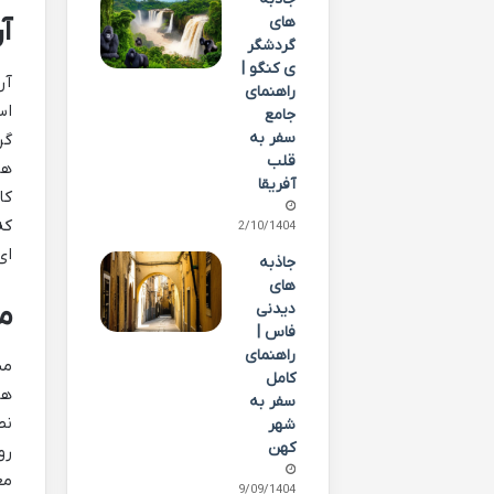
های
آ
گردشگر
ی کنگو |
آر
راهنمای
اس
جامع
سفر به
گر
قلب
ها
آفریقا
کا
که
02/10/1404
ای
جاذبه
های
م
دیدنی
فاس |
راهنمای
مس
کامل
ها
سفر به
نص
شهر
کهن
رو
مع
29/09/1404