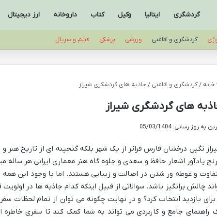
گردشگری
ایتالیا
وکیل
کتاب
داروخانه
ارز دیجیتال
وژی
گردشگری و اقامتی
ورزشی
پزشکی
فیلم و سریال
خانه
/
گردشگری و اقامتی
/
جاذبه های گردشگری شیراز
ذبه های گردشگری شیراز
ن به روز رسانی: 05/03/1404
راز نگین درخشان فارس فراتر از یک شهر بلکه گنجینه ای از تاریخ هنر و 
رنج یادآور اشعار حافظ و سعدی و جلوه گاه هنر معماری ایرانی هر ساله م
فاوت و غوطه ور شدن در اصالت و زیبایی هستند. اما با وجود این همه جا
اند چالش برانگیز باشد. سوالاتی از قبیل اینکه کدام جاذبه ها در اولویت 
 برای بازدید انتخاب کرد؟ و در نهایت چگونه می توان از تمام لحظات سف
 راهنمای جامع و کاربردی می تواند به شما کمک کند تا سفری خاطره ان