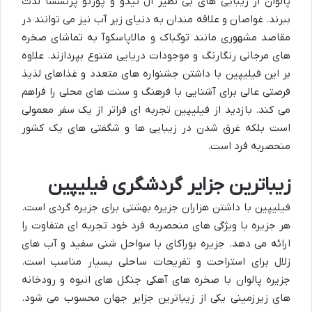
پالوان از زیبایی های بی نظیر ال نیدو و پورتو پرنسسا لذت
ببرند. غواصان و علاقه مندان به دنیای زیر آب نیز می توانند در
مقاصد مشهوری مانند توگباک و مالاپاسکوآ به تماشای صخره
های مرجانی رنگارنگ و موجودات دریایی متنوع بپردازند. علاوه
بر این فیلیپین با داشتن جشنواره های متعدد و غذاهای لذیذ
فرصتی عالی برای آشنایی با فرهنگ و سنت های محلی را فراهم
می کند. بازدید از فیلیپین تجربه ای فراتر از یک سفر معمولی
است بلکه غرق شدن در زیبایی ها و شگفتی های یک کشور
منحصربه فرد است.
زیباترین جزایر گردشگری فیلیپین
فیلیپین با داشتن هزاران جزیره بهشتی برای جزیره گردی است.
هر جزیره با ویژگی های منحصربه فرد خود تجربه ای متفاوت را
ارائه می دهد. جزیره بوراکای با سواحل شنی سفید و آب های
زلال برای استراحت و تفریحات ساحلی بسیار مناسب است.
جزیره پالوان با صخره های آهکی جنگل های انبوه و رودخانه
های زیرزمینی یکی از زیباترین جزایر جهان محسوب می شود.