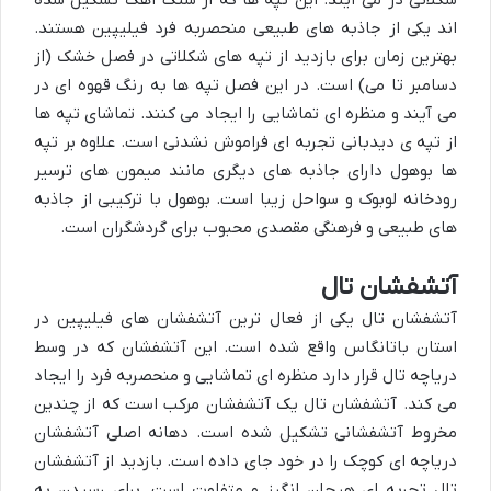
شکلاتی در می آیند. این تپه ها که از سنگ آهک تشکیل شده
اند یکی از جاذبه های طبیعی منحصربه فرد فیلیپین هستند.
بهترین زمان برای بازدید از تپه های شکلاتی در فصل خشک (از
دسامبر تا می) است. در این فصل تپه ها به رنگ قهوه ای در
می آیند و منظره ای تماشایی را ایجاد می کنند. تماشای تپه ها
از تپه ی دیدبانی تجربه ای فراموش نشدنی است. علاوه بر تپه
ها بوهول دارای جاذبه های دیگری مانند میمون های ترسیر
رودخانه لوبوک و سواحل زیبا است. بوهول با ترکیبی از جاذبه
های طبیعی و فرهنگی مقصدی محبوب برای گردشگران است.
آتشفشان تال
آتشفشان تال یکی از فعال ترین آتشفشان های فیلیپین در
استان باتانگاس واقع شده است. این آتشفشان که در وسط
دریاچه تال قرار دارد منظره ای تماشایی و منحصربه فرد را ایجاد
می کند. آتشفشان تال یک آتشفشان مرکب است که از چندین
مخروط آتشفشانی تشکیل شده است. دهانه اصلی آتشفشان
دریاچه ای کوچک را در خود جای داده است. بازدید از آتشفشان
تال تجربه ای هیجان انگیز و متفاوت است. برای رسیدن به