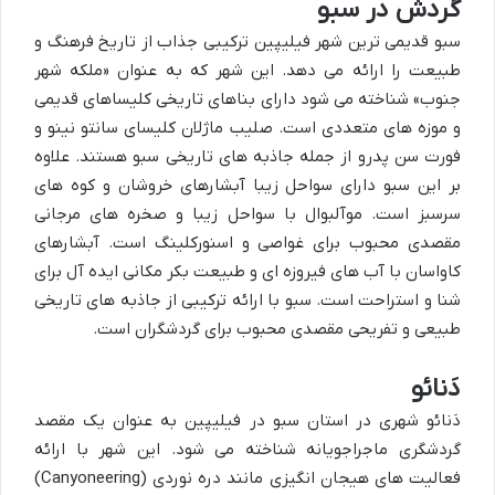
گردش در سبو
سبو قدیمی ترین شهر فیلیپین ترکیبی جذاب از تاریخ فرهنگ و
طبیعت را ارائه می دهد. این شهر که به عنوان «ملکه شهر
جنوب» شناخته می شود دارای بناهای تاریخی کلیساهای قدیمی
و موزه های متعددی است. صلیب ماژلان کلیسای سانتو نینو و
فورت سن پدرو از جمله جاذبه های تاریخی سبو هستند. علاوه
بر این سبو دارای سواحل زیبا آبشارهای خروشان و کوه های
سرسبز است. موآلبوال با سواحل زیبا و صخره های مرجانی
مقصدی محبوب برای غواصی و اسنورکلینگ است. آبشارهای
کاواسان با آب های فیروزه ای و طبیعت بکر مکانی ایده آل برای
شنا و استراحت است. سبو با ارائه ترکیبی از جاذبه های تاریخی
طبیعی و تفریحی مقصدی محبوب برای گردشگران است.
دَنائو
دَنائو شهری در استان سبو در فیلیپین به عنوان یک مقصد
گردشگری ماجراجویانه شناخته می شود. این شهر با ارائه
فعالیت های هیجان انگیزی مانند دره نوردی (Canyoneering)