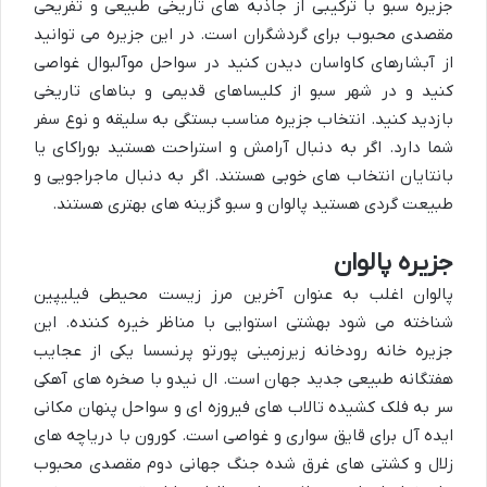
جزیره سبو با ترکیبی از جاذبه های تاریخی طبیعی و تفریحی
مقصدی محبوب برای گردشگران است. در این جزیره می توانید
از آبشارهای کاواسان دیدن کنید در سواحل موآلبوال غواصی
کنید و در شهر سبو از کلیساهای قدیمی و بناهای تاریخی
بازدید کنید. انتخاب جزیره مناسب بستگی به سلیقه و نوع سفر
شما دارد. اگر به دنبال آرامش و استراحت هستید بوراکای یا
بانتايان انتخاب های خوبی هستند. اگر به دنبال ماجراجویی و
طبیعت گردی هستید پالوان و سبو گزینه های بهتری هستند.
جزیره پالوان
پالوان اغلب به عنوان آخرین مرز زیست محیطی فیلیپین
شناخته می شود بهشتی استوایی با مناظر خیره کننده. این
جزیره خانه رودخانه زیرزمینی پورتو پرنسسا یکی از عجایب
هفتگانه طبیعی جدید جهان است. ال نیدو با صخره های آهکی
سر به فلک کشیده تالاب های فیروزه ای و سواحل پنهان مکانی
ایده آل برای قایق سواری و غواصی است. کورون با دریاچه های
زلال و کشتی های غرق شده جنگ جهانی دوم مقصدی محبوب