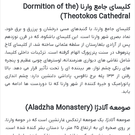
کلیسای جامع وارنا (Dormition of the
Theotokos Cathedral)
کلیسای جامع وارنا، با گنبدهای مسی درخشان و پرزرق و برق خود،
نماد بصری شهر وارنا است. این کلیسای باشکوه، که در قرن نوزدهم
پس از آزادی بلغارستان از سلطه عثمانی ساخته شد، از کلیسای کاخ
پترهوف در سنت پترزبورگ الهام گرفته است. تزئینات داخلی کلیسا،
شامل نقاشی های دیواری هنرمندانه، لوسترهای چوبی عظیم و پنجره
های رنگی چشم نواز، هر بیننده ای را تحت تأثیر قرار می دهد. بالا
رفتن از ۱۳۳ پله برج ناقوس، پاداشی دلنشین دارد: چشم اندازی
پانورامیک و خیره کننده از شهر وارنا که تا دوردست ها ادامه می
یابد.
صومعه آلادژا (Aladzha Monastery)
صومعه آلادژا، یک صومعه ارتدکس غارنشین است که در حومه وارنا،
بر روی صخره ای به ارتفاع ۲۵ متر، با دستان بشر کنده شده است.