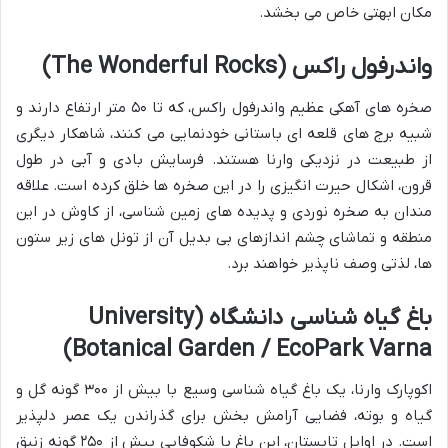
مکان ابهتی خاص می بخشد.
واندرفول راکس (The Wonderful Rocks)
صخره های آهکی عظیم واندرفول راکس، که تا ۵۰ متر ارتفاع دارند و
شبیه برج های قلعه ای باستانی خودنمایی می کنند، شاهکار دیگری
از طبیعت در نزدیکی وارنا هستند. فرسایش بادی و آبی در طول
قرون، اشکال حیرت انگیزی را در این صخره ها خلق کرده است. علاقه
مندان به صخره نوردی و پدیده های زمین شناسی، از کاوش در این
منطقه و تماشای چشم اندازهای بی بدیل آن از تونل های زیر ستون
ها، لذتی وصف ناپذیر خواهند برد.
باغ گیاه شناسی دانشگاه (University
Botanical Garden / EcoPark Varna)
اکوپارک وارنا، یک باغ گیاه شناسی وسیع با بیش از ۳۰۰ گونه گل و
گیاه و بوته، فضایی آرامش بخش برای گذراندن یک عصر دلپذیر
است. در اوایل تابستان، این باغ با شکوفایی بیش از ۲۵۰ گونه زنبق