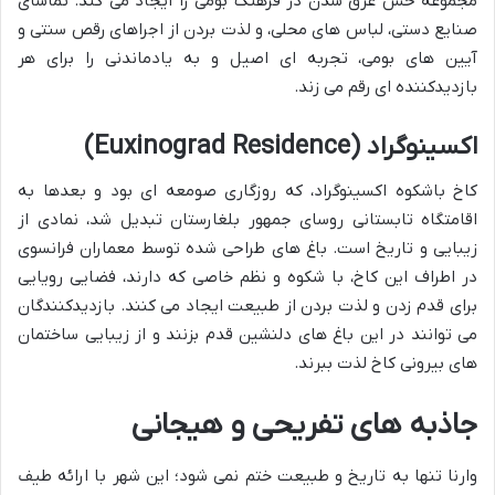
مجموعه حس غرق شدن در فرهنگ بومی را ایجاد می کند. تماشای
صنایع دستی، لباس های محلی، و لذت بردن از اجراهای رقص سنتی و
آیین های بومی، تجربه ای اصیل و به یادماندنی را برای هر
بازدیدکننده ای رقم می زند.
اکسینوگراد (Euxinograd Residence)
کاخ باشکوه اکسینوگراد، که روزگاری صومعه ای بود و بعدها به
اقامتگاه تابستانی روسای جمهور بلغارستان تبدیل شد، نمادی از
زیبایی و تاریخ است. باغ های طراحی شده توسط معماران فرانسوی
در اطراف این کاخ، با شکوه و نظم خاصی که دارند، فضایی رویایی
برای قدم زدن و لذت بردن از طبیعت ایجاد می کنند. بازدیدکنندگان
می توانند در این باغ های دلنشین قدم بزنند و از زیبایی ساختمان
های بیرونی کاخ لذت ببرند.
جاذبه های تفریحی و هیجانی
وارنا تنها به تاریخ و طبیعت ختم نمی شود؛ این شهر با ارائه طیف