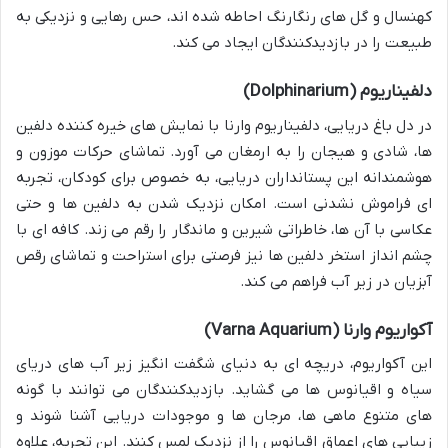
کهنسال و گل های رنگارنگ احاطه شده اند، حس رهایی و نزدیکی به
طبیعت را در بازدیدکنندگان ایجاد می کند.
دلفیناریوم (Dolphinarium)
در دل باغ دریایی، دلفیناریوم وارنا با نمایش های خیره کننده دلفین
ها، شادی و هیجان را به ارمغان می آورد. تماشای حرکات موزون و
هوشمندانه این پستانداران دریایی، به خصوص برای کودکان، تجربه
ای فراموش نشدنی است. امکان نزدیک شدن به دلفین ها و حتی
عکاسی با آن ها، خاطراتی شیرین و ماندگار را رقم می زند. کافه ای با
چشم انداز استخر دلفین ها نیز فرصتی برای استراحت و تماشای رقص
آبزیان در زیر آب فراهم می کند.
آکواریوم وارنا (Varna Aquarium)
این آکواریوم، دریچه ای به دنیای شگفت انگیز زیر آب های دریای
سیاه و اقیانوس ها می گشاید. بازدیدکنندگان می توانند با گونه
های متنوع ماهی ها، مرجان ها و موجودات دریایی آشنا شوند و
زیبایی های اعماق اقیانوس را از نزدیک لمس کنند. این تجربه، علاوه