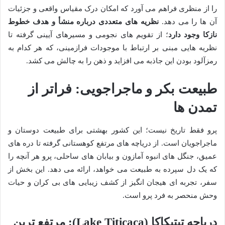
را از منظری فراهم می آورد که امکان درک مقیاس واقعی و جزئیات
آن ها را می دهد.
نظریه های متعددی درباره منشأ و هدف خطوط
نازکا وجود دارد
؛ از تقویم های نجومی و مسیرهای آیینی گرفته تا
نظریه هایی مبنی بر ارتباط با موجودات فرازمینی، که هر کدام به
رمزآلود بودن این جاذبه می افزاید و ذهن را به چالش می کشد.
طبیعت بکر و ماجراجویی: فراتر از
تمدن ها
پرو فقط تاریخ نیست؛ این کشور بهشتی برای طبیعت دوستان و
ماجراجویان است. از دریاچه های مرتفع کوهستانی گرفته تا دره های
عمیق، جنگل های انبوه آمازون و بیابان های ساحلی، پرو هر آنچه را
که یک دل سپرده به طبیعت می خواهد، ارائه می دهد. این بخش از
سفر، تجربه ای هیجان انگیز از کشف زیبایی های بی کران و حیات
وحش منحصر به فرد پرو است.
دریاچه تیتیکاکا (Lake Titicaca): مرتفع ترین