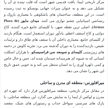
مرکز تاریخی لیما، بافت قدیمی شهر است که قلب تپنده ی آن را
تشکیل می دهد و به عنوان میراث جهانی یونسکو به ثبت رسیده
است. در این منطقه، ساختمان های باشکوهی با معماری باروک و
رنسانس اسپانیایی چشم نوازی می کنند.
میدان مایور (Plaza de
Armas)
، اصلی ترین نقطه شهر، با کلیسای جامع خیره کننده، کاخ
دولتی و کاخ اسقف اعظم، یادآور دوران استعمار است. هنگام بازدید
از کلیسای جامع، معماری داخلی آن با سقف های طاق دار و تزئینات
نفیس، بازدیدکننده را به دوران گذشته می برد. تجربه کاوش در دخمه
های زیرزمینی
کلیسای و صومعه سن فرانسیسکو
، با هزاران اسکلت
انسانی که به شیوه ای هنرمندانه چیدمان شده اند، حس و حال خاص
و کمی دلهره آوری را به انسان منتقل می کند و به خوبی عمق تاریخ
این شهر را نشان می دهد.
میرافلورس: منطقه ای مدرن و ساحلی
در مقابل مرکز تاریخی، منطقه میرافلورس قرار دارد که چهره ای
مدرن و لوکس از لیما را به نمایش می گذارد. این منطقه ساحلی، با
پارک های سرسبز، سواحل جذاب و رستوران های شیک، مقصد