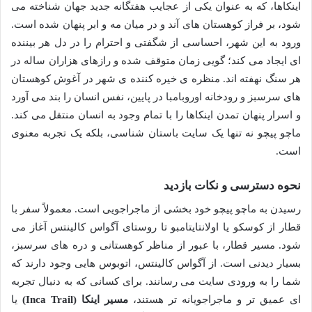
اینکاها، که به عنوان یکی از عجایب هفتگانه جدید جهان شناخته می
شود، بر فراز کوهستان های آند و در میان مه و ابر پنهان شده است.
ورود به این شهر، احساسی از شگفتی و احترام را در دل هر بیننده
ای ایجاد می کند؛ گویی زمان متوقف شده و رازهای هزاران ساله در
هر سنگ نهفته اند. منظره ی خیره کننده ی شهر در آغوش کوهستان
های سرسبز و رودخانه اوروبامبا در پایین، نفس انسان را بند می آورد
و اسرار پنهان تمدن اینکاها را با تمام وجود به انسان منتقل می کند.
ماچو پیچو نه تنها یک سایت باستان شناسی، بلکه یک تجربه معنوی
است.
نحوه دسترسی و نکات بازدید
رسیدن به ماچو پیچو خود بخشی از ماجراجویی است. معمولاً سفر با
قطار از کوسکو یا اولانتایتامبو تا روستای آگواس کالینتس آغاز می
شود. مسیر قطار، با عبور از مناظر کوهستانی و دره های سرسبز،
بسیار دیدنی است. از آگواس کالینتس، اتوبوس هایی وجود دارند که
شما را به ورودی سایت می رسانند. برای کسانی که به دنبال تجربه
ای عمیق تر و ماجراجویانه تر هستند،
مسیر اینکا (Inca Trail)
یا