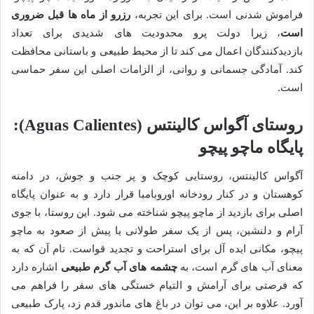
فراموش شدنی است. برای این تجربه،
رزرو از ماه ها قبل ضروری
است
، زیرا دولت پرو محدودیت های شدیدی برای تعداد
بازدیدکنندگان اعمال می کند تا از محیط طبیعی و باستانی محافظت
کند. آمادگی جسمانی و روانی، از الزامات اصلی این سفر حماسی
است.
روستای آگواس کالینتس (Aguas Calientes):
پایگاه ماچو پیچو
آگواس کالینتس، روستایی کوچک و پر جنب و جوش، در دامنه
کوهستان و در کنار رودخانه اوروبامبا قرار دارد و به عنوان پایگاه
اصلی برای بازدید از ماچو پیچو شناخته می شود. این روستا، با جوی
آرام و دلنشین، پس از یک سفر طولانی یا پیش از صعود به ماچو
پیچو، مکانی ایده آل برای استراحت و تجدید قواست. نام آن که به
معنای آب های گرم است، به
چشمه های آب گرم طبیعی
اشاره دارد
که فرصتی برای آرامش و التیام خستگی های سفر را فراهم می
آورد. علاوه بر این، می توان در باغ های ماندور قدم زد، پارک طبیعی