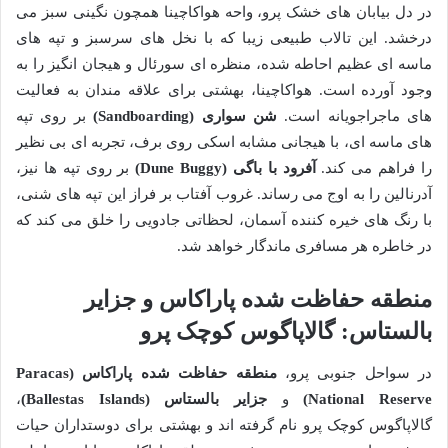
در دل بیابان های خشک پرو، واحه هواکاچینا همچون نگینی سبز می
درخشد. این تالاب طبیعی زیبا که با نخل های سرسبز و تپه های
ماسه ای عظیم احاطه شده، منظره ای سورئال و هیجان انگیز را به
وجود آورده است. هواکاچینا، بهشتی برای علاقه مندان به فعالیت
های ماجراجویانه است.
شن سواری (Sandboarding)
بر روی تپه
های ماسه ای، با هیجانی مشابه اسکی روی برف، تجربه ای بی نظیر
را فراهم می کند.
آفرود با باگی (Dune Buggy)
بر روی تپه ها نیز،
آدرنالین را به اوج می رساند. غروب آفتاب بر فراز این تپه های شنی،
با رنگ های خیره کننده آسمان، لحظاتی جادویی را خلق می کند که
در خاطره هر مسافری ماندگار خواهد شد.
منطقه حفاظت شده پاراکاس و جزایر
بالستاس: گالاپاگوس کوچک پرو
در سواحل جنوبی پرو،
منطقه حفاظت شده پاراکاس (Paracas
National Reserve)
و
جزایر بالستاس (Ballestas Islands)
،
گالاپاگوس کوچک پرو نام گرفته اند و بهشتی برای دوستداران حیات