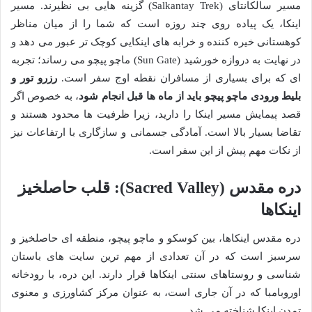
مسیر سالکانتای (Salkantay Trek) گزینه هایی بی نظیرند. مسیر
اینکا، یک پیاده روی چند روزه است که شما را از میان مناظر
کوهستانی خیره کننده و خرابه های اینکایی کوچک تر عبور می دهد و
در نهایت به دروازه خورشید (Sun Gate) ماچو پیچو می رساند؛ تجربه
ای که برای بسیاری از مسافران نقطه اوج سفر است.
رزرو تور و
بلیط ورودی ماچو پیچو باید از ماه ها قبل انجام شود
، به خصوص اگر
قصد پیمایش مسیر اینکا را دارید، زیرا ظرفیت ها محدود هستند و
تقاضا بسیار بالا است. آمادگی جسمانی و سازگاری با ارتفاعات نیز
از نکات مهم پیش از این سفر است.
دره مقدس (Sacred Valley): قلب حاصلخیز
اینکاها
دره مقدس اینکاها، بین کوسکو و ماچو پیچو، منطقه ای حاصلخیز و
سرسبز است که در آن تعدادی از مهم ترین سایت های باستان
شناسی و روستاهای سنتی اینکاها قرار دارند. این دره، با رودخانه
اوروبامبا که در آن جاری است، به عنوان مرکز کشاورزی و معنوی
تمدن اینکا شناخته می شد.