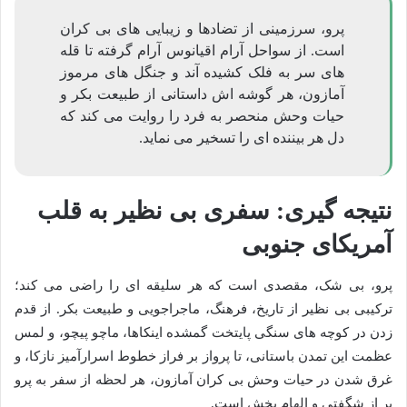
پرو، سرزمینی از تضادها و زیبایی های بی کران
است. از سواحل آرام اقیانوس آرام گرفته تا قله
های سر به فلک کشیده آند و جنگل های مرموز
آمازون، هر گوشه اش داستانی از طبیعت بکر و
حیات وحش منحصر به فرد را روایت می کند که
دل هر بیننده ای را تسخیر می نماید.
نتیجه گیری: سفری بی نظیر به قلب
آمریکای جنوبی
پرو، بی شک، مقصدی است که هر سلیقه ای را راضی می کند؛
ترکیبی بی نظیر از تاریخ، فرهنگ، ماجراجویی و طبیعت بکر. از قدم
زدن در کوچه های سنگی پایتخت گمشده اینکاها، ماچو پیچو، و لمس
عظمت این تمدن باستانی، تا پرواز بر فراز خطوط اسرارآمیز نازکا، و
غرق شدن در حیات وحش بی کران آمازون، هر لحظه از سفر به پرو
پر از شگفتی و الهام بخش است.