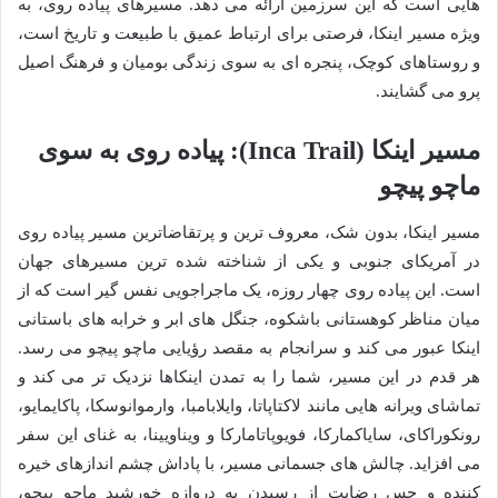
هایی است که این سرزمین ارائه می دهد. مسیرهای پیاده روی، به
ویژه مسیر اینکا، فرصتی برای ارتباط عمیق با طبیعت و تاریخ است،
و روستاهای کوچک، پنجره ای به سوی زندگی بومیان و فرهنگ اصیل
پرو می گشایند.
مسیر اینکا (Inca Trail): پیاده روی به سوی
ماچو پیچو
مسیر اینکا، بدون شک، معروف ترین و پرتقاضاترین مسیر پیاده روی
در آمریکای جنوبی و یکی از شناخته شده ترین مسیرهای جهان
است. این پیاده روی چهار روزه، یک ماجراجویی نفس گیر است که از
میان مناظر کوهستانی باشکوه، جنگل های ابر و خرابه های باستانی
اینکا عبور می کند و سرانجام به مقصد رؤیایی ماچو پیچو می رسد.
هر قدم در این مسیر، شما را به تمدن اینکاها نزدیک تر می کند و
تماشای ویرانه هایی مانند لاکتاپاتا، وایلابامبا، وارموانوسکا، پاکایمایو،
رونکوراکای، سایاکمارکا، فویوپاتامارکا و ویناویینا، به غنای این سفر
می افزاید. چالش های جسمانی مسیر، با پاداش چشم اندازهای خیره
کننده و حس رضایت از رسیدن به دروازه خورشید ماچو پیچو،