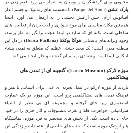
محبوبی برای گردشگران و بومیان به شمار می رود. قدم زدن در
پارک عشق
(Parque del Amor) با مجسمه های رمانتیک و چشم انداز
اقیانوس آرام، حس آرامش بخشی را به ارمغان می آورد. اینجا
همچنین مکان مناسبی برای موج سواری و لذت بردن از فعالیت های
ساحلی است. نکته ای که شاید در ابتدا تعجب برانگیز به نظر برسد،
وجود ویرانه های باستانی
هوآکا پوکلانا (Huaca Pucllana)
در دل این
منطقه مدرن است؛ یک معبد خشتی عظیم که متعلق به تمدن پیشا-
اینکایی لیما است و تضادی زیبا میان گذشته و حال ایجاد می کند.
موزه لارکو (Larco Museum): گنجینه ای از تمدن های
پیشاکلمبی
بازدید از موزه لارکو در لیما، تجربه ای غنی برای آشنایی با هنر و
فرهنگ تمدن های پیشاکلمبی پرو است. این موزه در یک عمارت
استعماری زیبا جای گرفته و مجموعه ای بی نظیر از اشیاء
سرامیکی، جواهرات طلا و نقره، منسوجات و آثار هنری را در خود
جای داده است. یکی از بخش های منحصر به فرد موزه، نمایشگاه
هنر اروتیک موچه است که جنبه های خاصی از اعتقادات و زندگی این