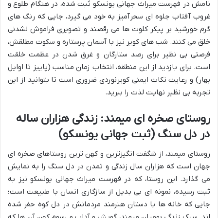
نامش در فهرست میراث جهانی یونسکو ثبت شده، در هنگام طلوع و
غروب آفتاب جلوه ای سحرآمیز به خود می گیرد، جایی که رنگ های
گرم خورشید بر پیکر کلوت ها می رقصند و تصویری فراموش نشدنی
خلق می کنند. شب های کویر نیز با آسمان پرستاره و سکوت مطلقش،
فرصتی بی نظیر برای رصد ستارگان و غرق شدن در عظمت خلقت
است. برای بازدید از این منطقه، انتخاب زمان مناسب (پاییز تا اوایل
بهار) و رعایت نکات ایمنی کویرنوردی ضروری است تا بتوانید از این
تجربه بی نظیر نهایت لذت را ببرید.
روستای صخره ای میمند: زندگی هزاران ساله
در دل سنگ (ثبت جهانی یونسکو)
روستای میمند، از شگفت انگیزترین و کهن ترین روستاهای صخره ای
جهان است که هزاران سال زندگی و تمدن در دل سنگ را به نمایش
می گذارد. این روستا، که در فهرست میراث جهانی یونسکو نیز به
ثبت رسیده، نمونه ای بی بدیل از سازگاری انسان با طبیعت است؛
جایی که خانه ها با دستان هنرمند مردمانش در دل کوه حفر شده
اند. سبک زندگی بومیان میمند، گویش و آداب و رسوم کهن آن ها که