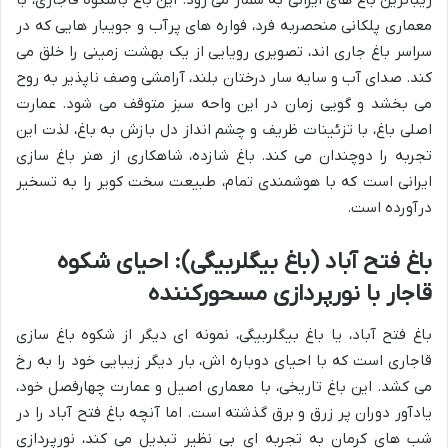
زیباترین باغ های ایرانی به شمار می رود. این باغ باشکوه قاجاری، با
معماری پلکانی منحصربه فرد، فواره های پرآب و جویبار هایی که در
سراسر باغ جاری اند، تصویری رویایی از یک بهشت زمینی را خلق می
کند. صدای آب و سایه سار درختان بلند، آرامشی وصف ناپذیر به روح
می بخشد و گویی زمان در این واحه سبز متوقف می شود. عمارت
اصلی باغ، با تزئینات ظریف و چشم انداز دل بازش به باغ، لذت این
تجربه را دوچندان می کند. باغ شازده، شاهکاری از هنر باغ سازی
ایرانی است که با هوشمندی تمام، طبیعت سخت کویر را به تسخیر
درآورده است.
باغ فتح آباد (باغ بیگلربیگی): احیای شکوه
قاجار با نورپردازی مسحورکننده
باغ فتح آباد، یا باغ بیگلربیگی، نمونه ای دیگر از شکوه باغ سازی
قاجاری است که با احیای دوباره اش، بار دیگر زیبایی خود را به رخ
می کشد. این باغ تاریخی، با معماری اصیل و عمارت چهارفصل خود،
یادآور دوران پر زرق و برق گذشته است. اما آنچه باغ فتح آباد را در
شب های کرمان به تجربه ای بی نظیر تبدیل می کند، نورپردازی