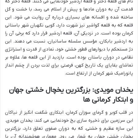
نام های قلعه دختر و قلعه اردشیر خودنمایی می کنند. قلعه دختر که
قدمت آن به دوران مادها و پیش از اسلام می رسد، با خشت و گل
ساخته شده و افسانه های بسیاری درباره آن روایت می شود. این
قلعه که به قلعه گواشیر نیز شهرت دارد، گویی نگهبان شهر باستانی
کرمان بوده است. در نزدیکی آن، قلعه اردشیر قرار دارد که برخی آن را
به اردشیر بابکان، مؤسس سلسله ساسانیان، نسبت می دهند. این
دژ مستحکم با دیوارهای قطور خشتی خود، نمادی از قدرت و استراتژی
نظامی در دوران باستان بوده است. بازدید از این قلعه ها، علاوه بر
تماشای بقایای یک تاریخ کهن، فرصتی برای لذت بردن از چشم انداز
پانورامیک شهر کرمان از ارتفاع است.
یخدان مویدی: بزرگترین یخچال خشتی جهان
و ابتکار کرمانی ها
در قلب کویر و گرمای سوزان کرمان، ابتکاری شگفت انگیز از نیاکان
این سرزمین برای ذخیره سازی یخ خودنمایی می کند: یخدان مویدی.
این سازه عظیم و خشتی، که به دوران صفوی تعلق دارد، بزرگترین
یخدان خشتی جهان به شمار می رود. معماری هوشمندانه آن، با