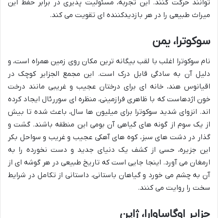
توانند حرکت کنند. این تجربه، مسئولیت پذیری در برابر حفظ این
میراث طبیعی را در هر بازدیدکننده ای تقویت می کند.
سوکوترا، یمن
نام سوکوترا اغلب با لقب بیگانه ترین مکان روی زمین همراه است، و
دلیل آن به سادگی قابل درک است. این مجمع الجزایر کوچک در
اقیانوس هند، خانه ای برای درختان عجیب و غریبی مانند درخت
خون اژدهاست که با ظاهری فرازمینی، منظره ای سوررئال ایجاد کرده
اند. انزوای شدید سوکوترا برای میلیون ها سال، باعث شده تا بیش
از یک سوم از گونه های گیاهی آن بومی این منطقه باشند. گشت و
گذار در دشت های سبز، کوه های آهکی عجیب و غریب و سواحل بکر
این جزیره، حسی از کشف یک دنیای جدید و دست نخورده را به
ارمغان می آورد. اینجا جایی است که تاریخ طبیعی در هر گوشه ای از
آن به چشم می خورد و گیاهان باستانی، داستانی از تکامل در شرایط
سخت را روایت می کنند.
جزایر اوگاساوارا، ژاپن