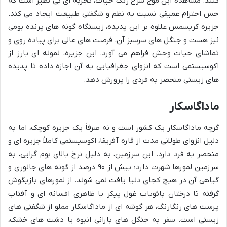
کنند. مشاهده این موج سرخ رنگ حیات، تجربه ای بی نظیر است که
حس احترام عمیقی نسبت به نظم و شگفتی طبیعت ایجاد می کند.
جزیره کریسمس علاوه بر این پدیده، زیستگاه گونه های پرنده بومی
نیز هست و جنگل های سرسبز آن، فرصت های عالی برای پیاده روی و
تماشای حیات وحش فراهم می آورد. این جزیره، نمونه ای بارز از
اکوسیستمی است که انزوای جغرافیایی به آن اجازه داده تا پدیده
های زیستی منحصر به فردی را پرورش دهد.
ماداگاسکار
گرچه ماداگاسکار یک کشور است و نه صرفاً یک جزیره کوچک، اما به
دلیل انزوای طولانی مدت از قاره آفریقا، اکوسیستمی کاملاً جزیره ای و
منحصر به فرد دارد. این سرزمین، به دلیل نرخ بالای بوم گرایی، به
سرزمین لمورها شهرت دارد؛ بیش از ۹۰ درصد از گونه های جانوری و
گیاهی آن در هیچ کجای دنیا یافت نمی شوند. از لمورهای بازیگوش
گرفته تا درختان بائوباب غول پیکر با ظاهری افسانه ای و آفتاب
پرست های رنگارنگ، هر گوشه ای از ماداگاسکار مملو از شگفتی های
زیستی است. سفر به جنگل های بارانی انبوه یا دشت های خشک،