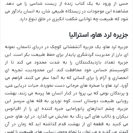
حسی از ورود به یک کتاب زنده از زیست شناسی را می دهد.
مشاهده این موجودات در زیستگاه طبیعی شان، به انسان یادآور می
شود که طبیعت چه توانایی شگفت انگیزی در خلق تنوع دارد.
جزیره لرد هاو، استرالیا
جزیره لرد هاو، یک جزیره آتشفشانی کوچک در دریای تاسمان، نمونه
ای بارز از مدیریت گردشگری پایدار برای حفظ طبیعت بکر است. این
جزیره تعداد بازدیدکنندگان را به شدت محدود می کند تا از
اکوسیستم حساس خود محافظت کند. این محدودیت، تجربه ای
انحصاری و آرام را برای کسانی که به آنجا سفر می کنند، فراهم می
آورد. لرد هاو با صخره های مرجانی دست نخورده، حیات دریایی غنی،
و پرندگان بومی که بی پروا در کنار انسان ها پرسه می زنند، بهشت
رویایی طبیعت دوستان است. کوه نوردی به قله های سرسبز این
جزیره، چشم اندازهای پانورامایی خیره کننده ای را از اقیانوس
بیکران و تالاب های آبی رنگ به نمایش می گذارد. در لرد هاو، حس
می کنید به قطعه ای از بهشت قدم گذاشته اید که زمان در آن
کندتر می گذرد و می توان با تمام وجود، زیبایی های طبیعت را لمس