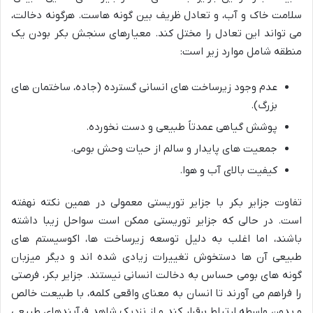
سلامت خاک و آب، و تعادل ظریف بین گونه هاست. هرگونه دخالت،
می تواند این تعادل را مختل کند. معیارهای سنجش بکر بودن یک
منطقه شامل موارد زیر است:
عدم وجود زیرساخت های انسانی گسترده (جاده، ساختمان های
بزرگ).
پوشش گیاهی عمدتاً طبیعی و دست نخورده.
جمعیت های پایدار و سالم از حیات وحش بومی.
کیفیت بالای آب و هوا.
تفاوت جزایر بکر با جزایر توریستی معمولی در همین نکته نهفته
است. در حالی که جزایر توریستی ممکن است سواحل زیبا داشته
باشند، اما اغلب به دلیل توسعه زیرساخت ها، اکوسیستم های
طبیعی آن ها دستخوش تغییرات زیادی شده اند و دیگر میزبان
گونه های بومی حساس به دخالت انسانی نیستند. جزایر بکر، فرصتی
را فراهم می آورند تا انسان به معنای واقعی کلمه، با طبیعت خالص
و بدون واسطه ارتباط برقرار کند و از نزدیک شاهد فرآیندهای طبیعی