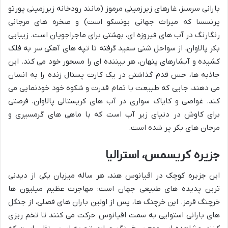
بارانی سرسبز، غارهای زیرزمینی مرموز (مانند رودخانه زیرزمینی پورتو
پرنسسا که میراث جهانی یونسکو است) و صخره های مرجانی
رنگارنگ در آب های فیروزه ای، بهشتی برای ماجراجویان است. زیبایی
بکر پالاوان، از سواحل شنی سفید گرفته تا تپه های آهکی سر به فلک
کشیده و آبشارهای پنهان، هر بیننده ای را مسحور خود می کند. این
جاذبه ها، حس قدم گذاشتن در یک کارت پستال زنده را به انسان
می دهند، جایی که طبیعت با تمام قدرت و شکوه خود خودنمایی می
کند. غواصی و کایاک سواری در آب های کریستالی پالاوان، فرصتی
برای کاوش در دنیای زیر آب است که با ماهی های گرمسیری و
مرجان های بکر پر شده است.
جزیره کریسمس، استرالیا
این جزیره کوچک در اقیانوس هند، هر ساله میزبان یکی از دیدنی
ترین پدیده های طبیعی جهان است: مهاجرت عظیم میلیون ها
خرچنگ قرمز. این خرچنگ ها، پس از اولین باران های فصلی، از جنگل
های بارانی استوایی به سمت اقیانوس حرکت می کنند تا تخم ریزی