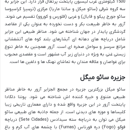
1500 کیلومتری غرب لیسبون پایتخت پرتغال قرار دارد. این جزایر به
سه گروه شرقی (سائو میگل و سانتا ماریا) مرکزی (ترسِیرا گراسیوسا
سائو جورج پیکو و فایال) و غربی (فلورس و کوروو) تقسیم می شوند.
آزور به خاطر طبیعت بکر و دست نخورده به عنوان یکی از مقاصد
گردشگری پایدار در جهان شناخته می شود. مناظر طبیعی این جزایر
شامل دریاچه های دهانه ای آبشارهای بلند کوه های آتشفشانی
مراتع سرسبز و سواحل صخره ای است. آزور همچنین به خاطر تنوع
زیستی غنی به ویژه در دنیای زیر آب مشهور است و مقصدی محبوب
برای غواصان و علاقه مندان به تماشای نهنگ ها و دلفین ها است.
جزیره سائو میگل
سائو میگل بزرگترین جزیره در مجمع الجزایر آزور به خاطر مناظر
طبیعی متنوع و خیره کننده اش شناخته می شود. پونتا دلگادا
پایتخت آزور در این جزیره واقع شده و دارای معماری تاریخی زیبا
کلیساها و موزه های دیدنی است. از جمله جاذبه های طبیعی سائو
میگل می توان به دریاچه سته سیدادس (Sete Cidades) دریاچه
فوگو (Fogo) دره فورناس (Furnas) با چشمه های آب گرم و باغ