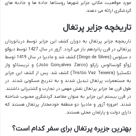
مورد موقعیت مکانی جزایر شهرها روستاها جاده ها و جاذبه های
گردشگری ارائه می دهند.
تاریخچه جزایر پرتغال
تاریخچه جزایر پرتغال به دوران کشف این جزایر توسط دریانوردان
پرتغالی در قرن پانزدهم باز می گردد. آزور در سال 1427 توسط دیوگو
د سیلوس (Diogo de Silves) کشف شد و مادیرا در سال 1419 توسط
ژوآو گونسالوس زارکو (João Gonçalves Zarco) و تریستائو واز
تکسئیرا (Tristão Vaz Teixeira) کشف شد. پس از کشف این جزایر
به مستعمرات پرتغال تبدیل شدند و به تدریج مسکونی شدند. در
طول قرن ها جزایر پرتغال نقش مهمی در تجارت و کشتیرانی داشتند.
در قرن بیستم این جزایر به عنوان مقاصد گردشگری محبوب شناخته
شدند. امروزه آزور و مادیرا دو منطقه خودمختار پرتغال هستند که
دارای دولت و پارلمان محلی هستند.
بهترین جزیره پرتغال برای سفر کدام است؟