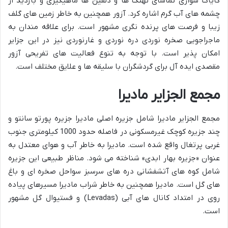
کایاک سواری تماشای نهنگ ها و دلفین ها ماهیگیری و بازدید از
چشمه های آب گرم اشاره کرد. آزور همچنین به خاطر زمین های گلف
زیبا و فرصت های پرنده نگری مشهور است. برای علاقه مندان به
ماجراجویی صخره نوردی دره نوردی و غارنوردی نیز در این جزایر
امکان پذیر است. با توجه به تنوع فعالیت های تفریحی آزور
مقصدی ایده آل برای گردشگران با سلیقه ها و علایق مختلف است.
مجمع الجزایر مادیرا
مجمع الجزایر مادیرا شامل جزیره اصلی مادیرا جزیره پورتو سانتو و
چند جزیره کوچک غیرمسکونی در فاصله حدود 1000 کیلومتری جنوب
غربی پرتغال واقع شده است. مادیرا به خاطر آب و هوای معتدل به
عنوان «جزیره بهار ابدی» شناخته می شود. مناظر طبیعی این جزیره
شامل کوه های آتشفشانی دره های سرسبز سواحل صخره ای و باغ
های گل است. مادیرا همچنین به خاطر شراب مادیرا مسیرهای پیاده
روی در امتداد کانال های آبی (Levadas) و فستیوال گل مشهور
است.