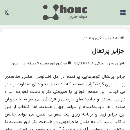
منو
تغی
خانه
/
گردشگری و اقامتی
جزایر پرتغال
آخرین به روز رسانی: 08/03/1404
خواندن این مطلب 9 دقیقه زمان میبرد
جزایر پرتغال گوهرهایی پراکنده در دل اقیانوس اطلس مقاصدی
رویایی برای گردشگرانی هستند که به دنبال تجربه ای متفاوت از سفر
می گردند. این مجمع الجزایر با طبیعتی بکر و دست نخورده آب و
هوایی معتدل و جاذبه های تاریخی و فرهنگی غنی هر ساله میزبان
میلیون ها بازدیدکننده از سراسر جهان هستند. اما انتخاب از بین
این جزایر زیبا و برنامه ریزی یک سفر بی نقص می تواند چالش
برانگیز باشد. آیا به دنبال ماجراجویی در طبیعت بکر آزور هستید یا
استراحت در سواحل آفتابی مادیرا؟ آیا می خواهید در فعالیت های