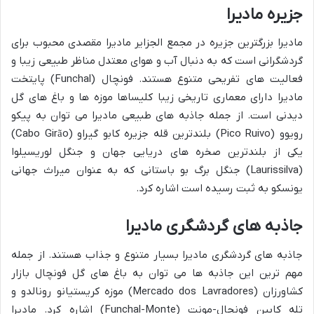
جزیره مادیرا
مادیرا بزرگترین جزیره در مجمع الجزایر مادیرا مقصدی محبوب برای
گردشگرانی است که به دنبال آب و هوای معتدل مناظر طبیعی زیبا و
فعالیت های تفریحی متنوع هستند. فونچال (Funchal) پایتخت
مادیرا دارای معماری تاریخی زیبا کلیساها موزه ها و باغ های گل
دیدنی است. از جمله جاذبه های طبیعی مادیرا می توان به پیکو
رویوو (Pico Ruivo) بلندترین قله جزیره کابو گیراو (Cabo Girão)
یکی از بلندترین صخره های دریایی جهان و جنگل لوریسیلوا
(Laurissilva) جنگل برگ بو باستانی که به عنوان میراث جهانی
یونسکو به ثبت رسیده است اشاره کرد.
جاذبه های گردشگری مادیرا
جاذبه های گردشگری مادیرا بسیار متنوع و جذاب هستند. از جمله
مهم ترین این جاذبه ها می توان به باغ های گل فونچال بازار
کشاورزان (Mercado dos Lavradores) موزه کریستیانو رونالدو و
تله کابین فونچال-مونت (Funchal-Monte) اشاره کرد. مادیرا