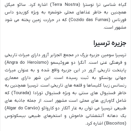
گیاه شناسی ترا نوسترا (Terra Nostra) اشاره کرد. سائو میگل
همچنین به خاطر غذاهای محلی خوشمزه به ویژه کوزیدو داس
فورناس (Cozido das Furnas) که در حرارت زمین پخته می شود
مشهور است.
جزیره ترسیرا
ترسِیرا سومین جزیره بزرگ در مجمع الجزایر آزور دارای میراث تاریخی
و فرهنگی غنی است. آنگرا دو هروئیسمو (Angra do Heroísmo)
پایتخت تاریخی آزور در این جزیره واقع شده و به عنوان میراث
جهانی یونسکو به ثبت رسیده است. این شهر دارای معماری
رنسانس زیبا کلیساها و قلعه های تاریخی است. ترسِیرا همچنین به
خاطر فستیوال های سنتی به ویژه فستیوال تورادا (Tourada) که
شامل گاوبازی های محلی است مشهور است. از جمله جاذبه های
طبیعی ترسِیرا می توان به غار آلگار دو کاروائو (Algar do Carvão)
یک دهانه آتشفشانی خاموش و استخرهای طبیعی بیسکوتوس
(Biscoitos) اشاره کرد.