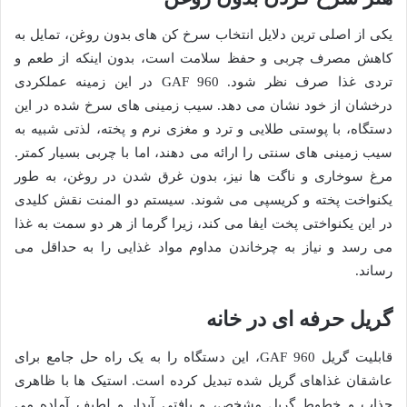
یکی از اصلی ترین دلایل انتخاب سرخ کن های بدون روغن، تمایل به
کاهش مصرف چربی و حفظ سلامت است، بدون اینکه از طعم و
تردی غذا صرف نظر شود. GAF 960 در این زمینه عملکردی
درخشان از خود نشان می دهد. سیب زمینی های سرخ شده در این
دستگاه، با پوستی طلایی و ترد و مغزی نرم و پخته، لذتی شبیه به
سیب زمینی های سنتی را ارائه می دهند، اما با چربی بسیار کمتر.
مرغ سوخاری و ناگت ها نیز، بدون غرق شدن در روغن، به طور
یکنواخت پخته و کریسپی می شوند. سیستم دو المنت نقش کلیدی
در این یکنواختی پخت ایفا می کند، زیرا گرما از هر دو سمت به غذا
می رسد و نیاز به چرخاندن مداوم مواد غذایی را به حداقل می
رساند.
گریل حرفه ای در خانه
قابلیت گریل GAF 960، این دستگاه را به یک راه حل جامع برای
عاشقان غذاهای گریل شده تبدیل کرده است. استیک ها با ظاهری
جذاب و خطوط گریل مشخص، و بافتی آبدار و لطیف آماده می