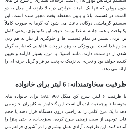
سیستم گرمایش نوآورانه آن است. برخلاف بسیاری از سرخ کن های
بدون روغن که تنها یک المنت حرارتی در بالا دارند، این مدل به دو
المنت در قسمت بالا و پایین محفظه پخت مجهز شده است. این
سیستم گرمایشی دوگانه، باعث می شود که گرما به صورت کاملاً
یکنواخت و همه جانبه به غذا برسد. نتیجه این تکنولوژی، پختی کامل
تر، تردی بیشتر در تمام قسمت ها و جلوگیری از نیاز به هم زدن
مداوم غذا است. این ویژگی به ویژه در پخت غذاهایی که نیاز به گریل
شدن از دو سمت دارند، مانند استیک یا مرغ، بسیار کارآمد و تعیین
کننده خواهد بود و تجربه ای نزدیک به پخت در فر و گریل حرفه ای را
ارائه می دهد.
ظرفیت سخاوتمندانه: 6 لیتر برای خانواده
با ظرفیت ۶ لیتر، سرخ کن میگل GAF 960 برای خانواده های
متوسط تا پرجمعیت ایده آل است. این گنجایش به کاربران اجازه می
دهد تا یک مرغ کامل را به راحتی درون دستگاه قرار دهند یا حجم
قابل توجهی از سیب زمینی سرخ کرده، سبزیجات، یا حتی پیتزا را
آماده کنند. این ظرفیت، آزادی عمل بیشتری را در آشپزی فراهم می